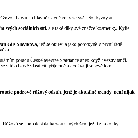
osí růžovou barvu na hlavně slavné ženy ze světa šoubyznysu.
 svých sociálních sítí,
ale také díky své značce kosmetiky. Kylie
van Gils Slavíková
, jež se objevila jako porotkyně v první řadě
načka.
opulárním pořadu České televize Stardance aneb když hvězdy tančí.
 v této barvě vlasů cítí příjemně a dodává ji sebevědomí.
rotože pudrově růžový odstín, jenž je aktuálně trendy, není nijak
u. Růžová se naopak stala barvou silných žen, jež ji z kolonky