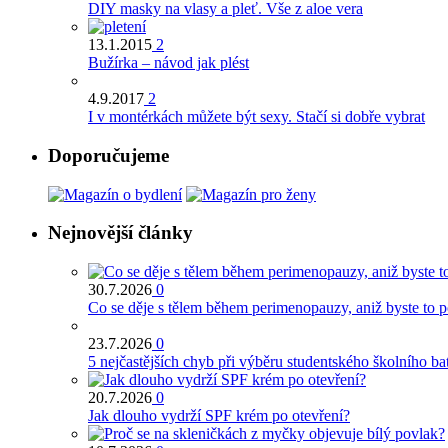
DIY masky na vlasy a pleť. Vše z aloe vera
13.1.2015
2
Bužírka – návod jak plést
4.9.2017
2
I v montérkách můžete být sexy. Stačí si dobře vybrat
Doporučujeme
Nejnovější články
30.7.2026
0
Co se děje s tělem během perimenopauzy, aniž byste to 
23.7.2026
0
5 nejčastějších chyb při výběru studentského školního ba
20.7.2026
0
Jak dlouho vydrží SPF krém po otevření?