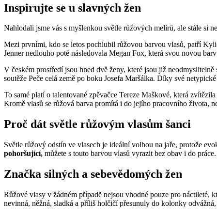
Inspirujte se u slavných žen
Nahlodali jsme vás s myšlenkou světle růžových melírů, ale stále si ne
Mezi prvními, kdo se letos pochlubil růžovou barvou vlasů, patří Kyl
Jenner nedlouho poté následovala Megan Fox, která svou novou barvu
V českém prostředí jsou hned dvě ženy, které jsou již neodmyslitelně 
soutěže Peče celá země po boku Josefa Maršálka. Díky své netypické b
To samé platí o talentované zpěvačce Tereze Maškové, která zvítězila
Kromě vlasů se růžová barva promítá i do jejího pracovního života, 
Proč dát světle růžovým vlasům šanci
Světle růžový odstín ve vlasech je ideální volbou na jaře, protože evo
pohoršující,
můžete s touto barvou vlasů vyrazit bez obav i do práce.
Značka silných a sebevědomých žen
Růžové vlasy v žádném případě nejsou vhodné pouze pro náctileté, kter
nevinná, něžná, sladká a příliš holčičí přesunuly do kolonky odvážn