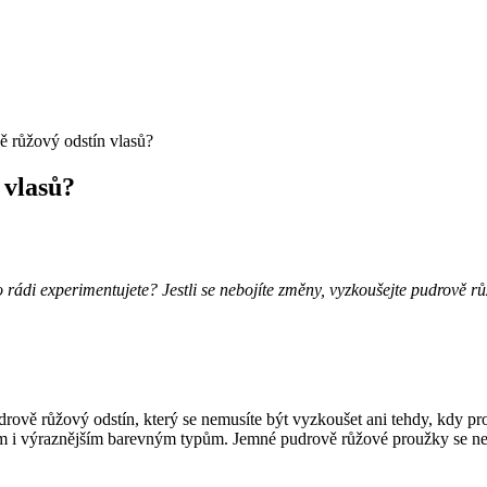
ě růžový odstín vlasů?
 vlasů?
 rádi experimentujete? Jestli se nebojíte změny, vyzkoušejte pudrově rů
ově růžový odstín, který se nemusíte být vyzkoušet ani tehdy, kdy pr
m i výraznějším barevným typům. Jemné pudrově růžové proužky se ne