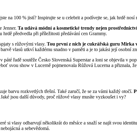
jste na 100 % jistí? Inspirujte se u celebrit a podívejte se, jak hrdě n
ie Jenner.
Ta udává módní a kosmetické trendy nejen prostřednictvím
 hrdě předvedla při příležitosti předávání cen Grammy.
spjaty s růžovými vlasy.
Tou první z nich je cukrářská guru Mirka 
arvě vlasů utkví každému snadno v paměti a je to jakási její osobní z
 v páté řadě soutěže Česko Slovenská Superstar a loni se objevila v p
neboť svou show v Lucerně pojmenovala Růžová Lucerna a přiznala, že se
kuje barvu rozkvetlých třešní. Také zaručí, že se za vámi každý otočí.
P
 Jaké jsou další důvody, proč růžové vlasy musíte vyzkoušet i vy?
é si vlasy odbarvují několikrát do měsíce a snaží se najít svou identit
á, nebojácná a sebevědomá.