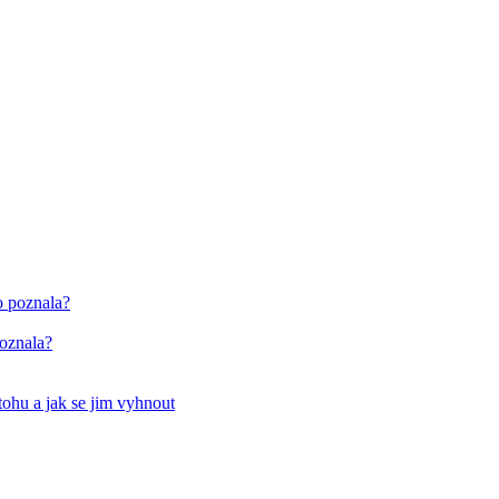
poznala?
tohu a jak se jim vyhnout