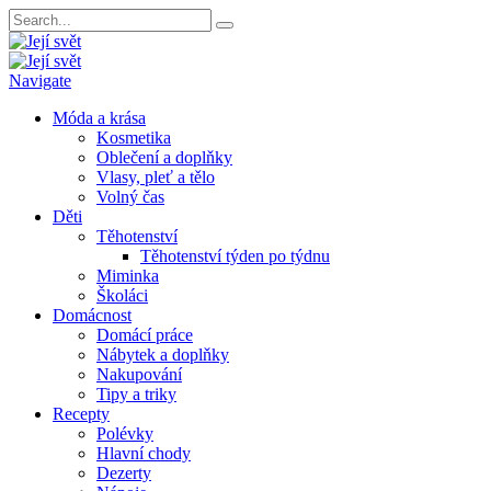
Navigate
Móda a krása
Kosmetika
Oblečení a doplňky
Vlasy, pleť a tělo
Volný čas
Děti
Těhotenství
Těhotenství týden po týdnu
Miminka
Školáci
Domácnost
Domácí práce
Nábytek a doplňky
Nakupování
Tipy a triky
Recepty
Polévky
Hlavní chody
Dezerty