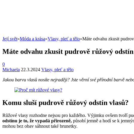
Její svět
»
Móda a krása
»
Vlasy, pleť a tělo
»
Máte odvahu zkusit pudrov
Máte odvahu zkusit pudrově růžový odstín
0
Michaela
22.3.2024
Vlasy, pleť a tělo
Jakou barvu vlasů nosíte nejraději? Jste věrní své přírodní barvě nebo
Komu sluší pudrově růžový odstín vlasů?
Růžové vlasy rozhodne nejsou pro každého. Výjimku ovšem tvoří pudr
odstínu je to, že vypadá přirozeně,
působí jemně a hodí se k jemný
mohou bez obav sáhnout také brunetky.