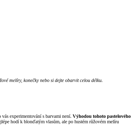
žové melíry, konečky nebo si dejte obarvit celou délku.
o vás experimentování s barvami není.
Výhodou tohoto pastelového
jlépe hodí k blonďatým vlasům, ale po hustém růžovém melíru