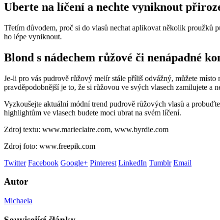
Uberte na líčení a nechte vyniknout přiroz
Třetím důvodem, proč si do vlasů nechat aplikovat několik proužků pu
ho lépe vyniknout.
Blond s nádechem růžové či nenápadné ko
Je-li pro vás pudrově růžový melír stále příliš odvážný, můžete míst
pravděpodobnější je to, že si růžovou ve svých vlasech zamilujete a ne
Vyzkoušejte aktuální módní trend pudrově růžových vlasů a probuďte
highlightům ve vlasech budete moci ubrat na svém líčení.
Zdroj textu: www.marieclaire.com, www.byrdie.com
Zdroj foto: www.freepik.com
Twitter
Facebook
Google+
Pinterest
LinkedIn
Tumblr
Email
Autor
Michaela
Související články