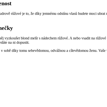
enost
drově růžové je to, že díky jemnému odstínu vlasů budete moci ubrat na
nečky
o něj vyzkoušet blond melír s nádechem růžové. A nebo vsadit na růžové
dáte na ni dopustit.
 v sobě díky tomu sebevědomou, odvážnou a cílevědomou ženu. Vaše vla