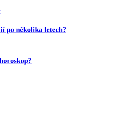
ií po několika letech?
 horoskop?
k