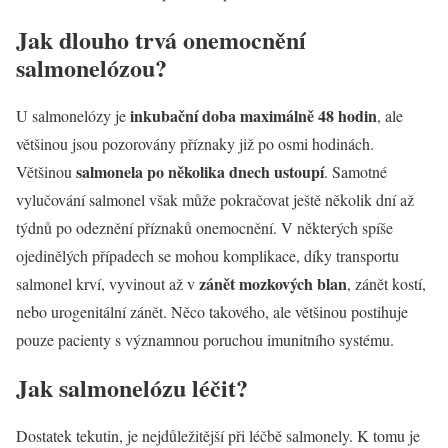
Jak dlouho trvá onemocnění
salmonelózou?
inkubační doba maximálně 48 hodin
U salmonelózy je
, ale
většinou jsou pozorovány příznaky již po osmi hodinách.
salmonela po několika dnech ustoupí
Většinou
. Samotné
vylučování salmonel však může pokračovat ještě několik dní až
týdnů po odeznění příznaků onemocnění. V některých spíše
ojedinělých případech se mohou komplikace, díky transportu
zánět mozkových blan
salmonel krví, vyvinout až v
, zánět kostí,
nebo urogenitální zánět. Něco takového, ale většinou postihuje
pouze pacienty s významnou poruchou imunitního systému.
Jak salmonelózu léčit?
Dostatek tekutin, je nejdůležitější při léčbě salmonely. K tomu je