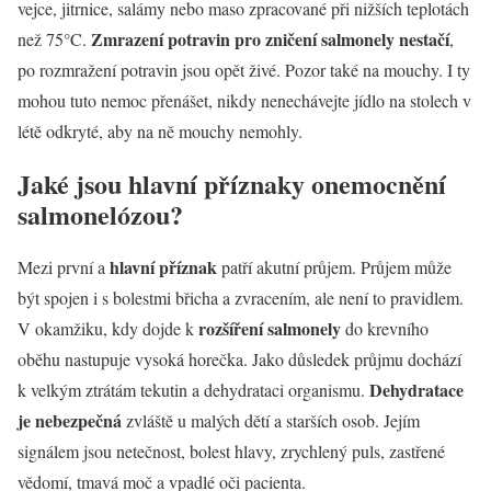
vejce, jitrnice, salámy nebo maso zpracované při nižších teplotách
Zmrazení potravin pro zničení salmonely nestačí
než 75°C.
,
po rozmražení potravin jsou opět živé. Pozor také na mouchy. I ty
mohou tuto nemoc přenášet, nikdy nenechávejte jídlo na stolech v
létě odkryté, aby na ně mouchy nemohly.
Jaké jsou hlavní příznaky onemocnění
salmonelózou?
hlavní příznak
Mezi první a
patří akutní průjem. Průjem může
být spojen i s bolestmi břicha a zvracením, ale není to pravidlem.
rozšíření salmonely
V okamžiku, kdy dojde k
do krevního
oběhu nastupuje vysoká horečka. Jako důsledek průjmu dochází
Dehydratace
k velkým ztrátám tekutin a dehydrataci organismu.
je nebezpečná
zvláště u malých dětí a starších osob. Jejím
signálem jsou netečnost, bolest hlavy, zrychlený puls, zastřené
vědomí, tmavá moč a vpadlé oči pacienta.