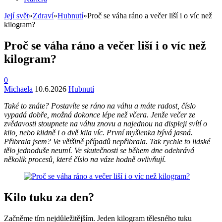
Její svět
»
Zdraví
»
Hubnutí
»
Proč se váha ráno a večer liší i o víc než
kilogram?
Proč se váha ráno a večer liší i o víc než
kilogram?
0
Michaela
10.6.2026
Hubnutí
Také to znáte? Postavíte se ráno na váhu a máte radost, číslo
vypadá dobře, možná dokonce lépe než včera. Jenže večer ze
zvědavosti stoupnete na váhu znovu a najednou na displeji svítí o
kilo, nebo klidně i o dvě kila víc. První myšlenka bývá jasná.
Přibrala jsem? Ve většině případů nepřibrala. Tak rychle to lidské
tělo jednoduše neumí. Ve skutečnosti se během dne odehrává
několik procesů, které číslo na váze hodně ovlivňují.
Kilo tuku za den?
Začněme tím nejdůležitějším. Jeden kilogram tělesného tuku