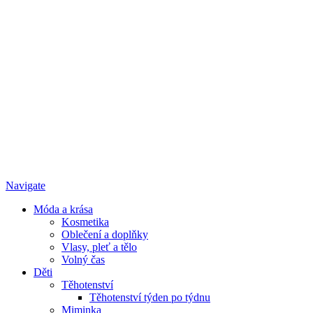
Navigate
Móda a krása
Kosmetika
Oblečení a doplňky
Vlasy, pleť a tělo
Volný čas
Děti
Těhotenství
Těhotenství týden po týdnu
Miminka