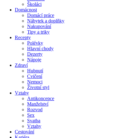
Školáci
Domácnost
Domácí práce
Nábytek a doplňky
Nakupování
Tipy a triky
Recepty
Polévky
Hlavní chody
Dezerty
Nápoje
Zdraví
Hubnutí
Cvičení
Nemoci
Životní styl
Vztahy
Antikoncepce
Manželství
Rozvod
Sex
Svatba
Vztahy
Cestování
Kariéra