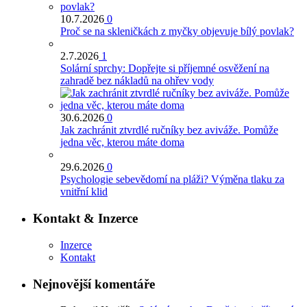
10.7.2026
0
Proč se na skleničkách z myčky objevuje bílý povlak?
2.7.2026
1
Solární sprchy: Dopřejte si příjemné osvěžení na
zahradě bez nákladů na ohřev vody
30.6.2026
0
Jak zachránit ztvrdlé ručníky bez aviváže. Pomůže
jedna věc, kterou máte doma
29.6.2026
0
Psychologie sebevědomí na pláži? Výměna tlaku za
vnitřní klid
Kontakt & Inzerce
Inzerce
Kontakt
Nejnovější komentáře