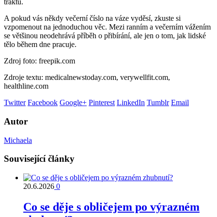
traktu.
A pokud vás někdy večerní číslo na váze vyděsí, zkuste si
vzpomenout na jednoduchou věc. Mezi ranním a večerním vážením
se většinou neodehrává příběh o přibírání, ale jen o tom, jak lidské
tělo během dne pracuje.
Zdroj foto: freepik.com
Zdroje textu: medicalnewstoday.com, verywellfit.com,
healthline.com
Twitter
Facebook
Google+
Pinterest
LinkedIn
Tumblr
Email
Autor
Michaela
Související články
20.6.2026
0
Co se děje s obličejem po výrazném