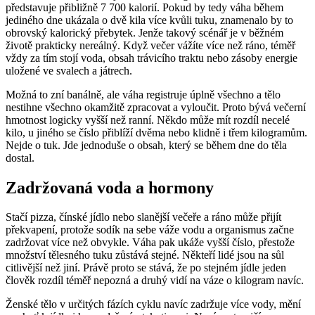
představuje přibližně 7 700 kalorií. Pokud by tedy váha během
jediného dne ukázala o dvě kila více kvůli tuku, znamenalo by to
obrovský kalorický přebytek. Jenže takový scénář je v běžném
životě prakticky nereálný. Když večer vážíte více než ráno, téměř
vždy za tím stojí voda, obsah trávicího traktu nebo zásoby energie
uložené ve svalech a játrech.
Možná to zní banálně, ale váha registruje úplně všechno a tělo
nestihne všechno okamžitě zpracovat a vyloučit. Proto bývá večerní
hmotnost logicky vyšší než ranní. Někdo může mít rozdíl necelé
kilo, u jiného se číslo přiblíží dvěma nebo klidně i třem kilogramům.
Nejde o tuk. Jde jednoduše o obsah, který se během dne do těla
dostal.
Zadržovaná voda a hormony
Stačí pizza, čínské jídlo nebo slanější večeře a ráno může přijít
překvapení, protože sodík na sebe váže vodu a organismus začne
zadržovat více než obvykle. Váha pak ukáže vyšší číslo, přestože
množství tělesného tuku zůstává stejné. Někteří lidé jsou na sůl
citlivější než jiní. Právě proto se stává, že po stejném jídle jeden
člověk rozdíl téměř nepozná a druhý vidí na váze o kilogram navíc.
Ženské tělo v určitých fázích cyklu navíc zadržuje více vody, mění