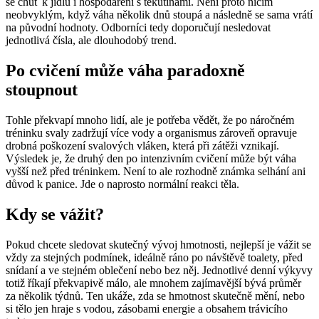
se chuť k jídlu i hospodaření s tekutinami. Není proto ničím
neobvyklým, když váha několik dnů stoupá a následně se sama vrátí
na původní hodnoty. Odborníci tedy doporučují nesledovat
jednotlivá čísla, ale dlouhodobý trend.
Po cvičení může váha paradoxně
stoupnout
Tohle překvapí mnoho lidí, ale je potřeba vědět, že po náročném
tréninku svaly zadržují více vody a organismus zároveň opravuje
drobná poškození svalových vláken, která při zátěži vznikají.
Výsledek je, že druhý den po intenzivním cvičení může být váha
vyšší než před tréninkem. Není to ale rozhodně známka selhání ani
důvod k panice. Jde o naprosto normální reakci těla.
Kdy se vážit?
Pokud chcete sledovat skutečný vývoj hmotnosti, nejlepší je vážit se
vždy za stejných podmínek, ideálně ráno po návštěvě toalety, před
snídaní a ve stejném oblečení nebo bez něj. Jednotlivé denní výkyvy
totiž říkají překvapivě málo, ale mnohem zajímavější bývá průměr
za několik týdnů. Ten ukáže, zda se hmotnost skutečně mění, nebo
si tělo jen hraje s vodou, zásobami energie a obsahem trávicího