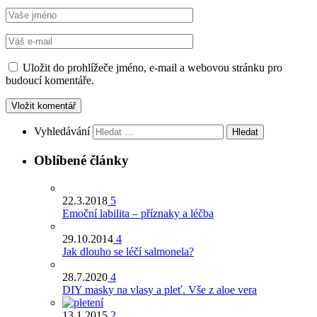
Uložit do prohlížeče jméno, e-mail a webovou stránku pro
budoucí komentáře.
Vyhledávání
Oblíbené články
22.3.2018
5
Emoční labilita – příznaky a léčba
29.10.2014
4
Jak dlouho se léčí salmonela?
28.7.2020
4
DIY masky na vlasy a pleť. Vše z aloe vera
13.1.2015
2