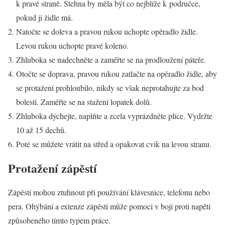
k pravé straně. Stehna by měla být co nejblíže k područce,
pokud ji židle má.
Natočte se doleva a pravou rukou uchopte opěradlo židle.
Levou rukou uchopte pravé koleno.
Zhluboka se nadechněte a zaměřte se na prodloužení páteře.
Otočte se doprava, pravou rukou zatlačte na opěradlo židle, aby
se protažení prohloubilo, nikdy se však neprotahujte za bod
bolesti. Zaměřte se na stažení lopatek dolů.
Zhluboka dýchejte, naplňte a zcela vyprázdněte plíce. Vydržte
10 až 15 dechů.
Poté se můžete vrátit na střed a opakovat cvik na levou stranu.
Protažení zápěstí
Zápěstí mohou ztuhnout při používání klávesnice, telefonu nebo
pera. Ohýbání a extenze zápěstí může pomoci v boji proti napětí
způsobeného tímto typem práce.