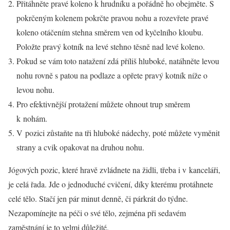
Přitáhněte pravé koleno k hrudníku a pořádně ho obejměte. S
pokrčeným kolenem pokrčte pravou nohu a rozevřete pravé
koleno otáčením stehna směrem ven od kyčelního kloubu.
Položte pravý kotník na levé stehno těsně nad levé koleno.
Pokud se vám toto natažení zdá příliš hluboké, natáhněte levou
nohu rovně s patou na podlaze a opřete pravý kotník níže o
levou nohu.
Pro efektivnější protažení můžete ohnout trup směrem
k nohám.
V pozici zůstaňte na tři hluboké nádechy, poté můžete vyměnit
strany a cvik opakovat na druhou nohu.
Jógových pozic, které hravě zvládnete na židli, třeba i v kanceláři,
je celá řada. Jde o jednoduché cvičení, díky kterému protáhnete
celé tělo. Stačí jen pár minut denně, či párkrát do týdne.
Nezapomínejte na péči o své tělo, zejména při sedavém
zaměstnání je to velmi důležité.