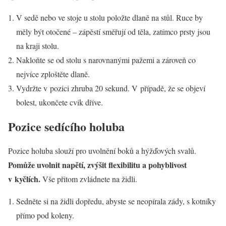
V sedě nebo ve stoje u stolu položte dlaně na stůl. Ruce by
měly být otočené – zápěstí směřují od těla, zatímco prsty jsou
na kraji stolu.
Nakloňte se od stolu s narovnanými pažemi a zároveň co
nejvíce zploštěte dlaně.
Vydržte v pozici zhruba 20 sekund. V případě, že se objeví
bolest, ukončete cvik dříve.
Pozice sedícího holuba
Pozice holuba slouží pro uvolnění boků a hýžďových svalů.
Pomůže uvolnit napětí, zvýšit flexibilitu a pohyblivost
v kyčlích.
Vše přitom zvládnete na židli.
Sedněte si na židli dopředu, abyste se neopírala zády, s kotníky
přímo pod koleny.