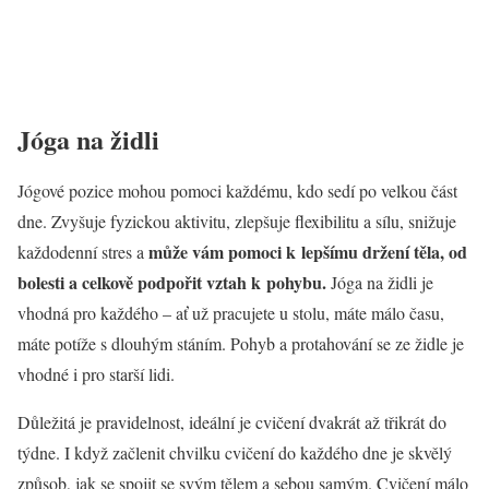
Jóga na židli
Jógové pozice mohou pomoci každému, kdo sedí po velkou část
dne. Zvyšuje fyzickou aktivitu, zlepšuje flexibilitu a sílu, snižuje
může vám pomoci k lepšímu držení těla, od
každodenní stres a
bolesti a celkově podpořit vztah k pohybu.
Jóga na židli je
vhodná pro každého – ať už pracujete u stolu, máte málo času,
máte potíže s dlouhým stáním. Pohyb a protahování se ze židle je
vhodné i pro starší lidi.
Důležitá je pravidelnost, ideální je cvičení dvakrát až třikrát do
týdne. I když začlenit chvilku cvičení do každého dne je skvělý
způsob, jak se spojit se svým tělem a sebou samým. Cvičení málo