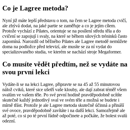
Co je Lagree metoda?
Nyní již máte lepší představu o tom, na čem se Lagree metoda cvičí,
ale zbývá dodat, na jaké partie se zaměřuje a co je jejím cílem.
Protože vychází z Pilates, orientuje se na posílení středu těla a do
cvičení se zapojují i svaly, na které se během silových tréninků často
zapomíná. Narozdíl od běžného Pilates ale Lagree metodě nemůžete
doma na podložce před televizí, ale musíte se za ní vydat do
specializovaného studia, ve kterém se nachází stroje Megaformer.
Co musíte vědět předtím, než se vydáte na
svou první lekci
Vydáte-li se na lekci Lagree, připravte se na 45 až 55 minutovou
nálož cviků, které sice ušetří vaše klouby, ale dají zabrat téměř všem
svalům ve vašem těle. Po své první hodině pravděpodobně ucítíte
skutečně každý jednotlivý sval ve svém těle a možná se budete i
mírně třást. Protože je ale Lagree metoda skutečně účinná a přináší
své ovoce, pravděpodobně zavítáte i na další lekci. Samozřejmě ale
až poté, co si po té první řádně odpočinete a počkáte, že bolest svalů
odezní.