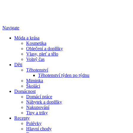
Navigate
Móda a krása
Kosmetika
Oblečení a doplňky
Vlasy, pleť a tělo
Volný čas
Děti
Těhotenství
Těhotenství týden po týdnu
Miminka
Školáci
Domácnost
Domácí práce
Nábytek a doplňky
Nakupování
Tipy a triky
Recepty
Polévky
Hlavní chody