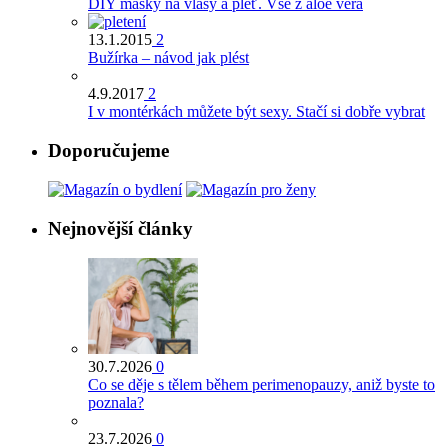
DIY masky na vlasy a pleť. Vše z aloe vera
13.1.2015
2
Bužírka – návod jak plést
4.9.2017
2
I v montérkách můžete být sexy. Stačí si dobře vybrat
Doporučujeme
Nejnovější články
30.7.2026
0
Co se děje s tělem během perimenopauzy, aniž byste to
poznala?
23.7.2026
0