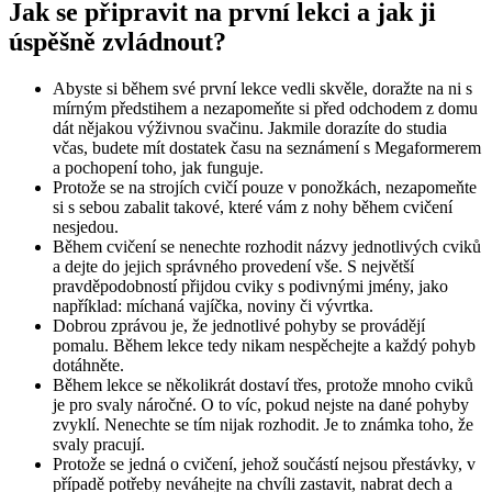
Jak se připravit na první lekci a jak ji
úspěšně zvládnout?
Abyste si během své první lekce vedli skvěle, doražte na ni s
mírným předstihem a nezapomeňte si před odchodem z domu
dát nějakou výživnou svačinu. Jakmile dorazíte do studia
včas, budete mít dostatek času na seznámení s Megaformerem
a pochopení toho, jak funguje.
Protože se na strojích cvičí pouze v ponožkách, nezapomeňte
si s sebou zabalit takové, které vám z nohy během cvičení
nesjedou.
Během cvičení se nenechte rozhodit názvy jednotlivých cviků
a dejte do jejich správného provedení vše. S největší
pravděpodobností přijdou cviky s podivnými jmény, jako
například: míchaná vajíčka, noviny či vývrtka.
Dobrou zprávou je, že jednotlivé pohyby se provádějí
pomalu. Během lekce tedy nikam nespěchejte a každý pohyb
dotáhněte.
Během lekce se několikrát dostaví třes, protože mnoho cviků
je pro svaly náročné. O to víc, pokud nejste na dané pohyby
zvyklí. Nenechte se tím nijak rozhodit. Je to známka toho, že
svaly pracují.
Protože se jedná o cvičení, jehož součástí nejsou přestávky, v
případě potřeby neváhejte na chvíli zastavit, nabrat dech a