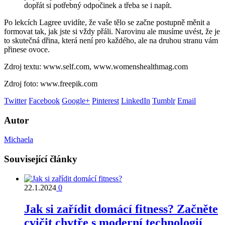
dopřát si potřebný odpočinek a třeba se i napít.
Po lekcích Lagree uvidíte, že vaše tělo se začne postupně měnit a
formovat tak, jak jste si vždy přáli. Narovinu ale musíme uvést, že je
to skutečná dřina, která není pro každého, ale na druhou stranu vám
přinese ovoce.
Zdroj textu: www.self.com, www.womenshealthmag.com
Zdroj foto: www.freepik.com
Twitter
Facebook
Google+
Pinterest
LinkedIn
Tumblr
Email
Autor
Michaela
Související články
22.1.2024
0
Jak si zařídit domácí fitness? Začněte
cvičit chytře s moderní technologií