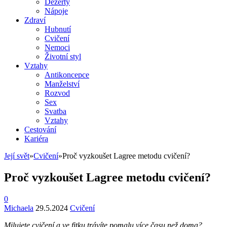
Dezerty
Nápoje
Zdraví
Hubnutí
Cvičení
Nemoci
Životní styl
Vztahy
Antikoncepce
Manželství
Rozvod
Sex
Svatba
Vztahy
Cestování
Kariéra
Její svět
»
Cvičení
»
Proč vyzkoušet Lagree metodu cvičení?
Proč vyzkoušet Lagree metodu cvičení?
0
Michaela
29.5.2024
Cvičení
Milujete cvičení a ve fitku trávíte pomalu více času než doma?