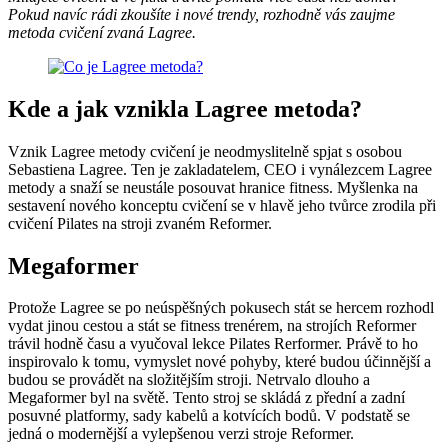
Pokud navíc rádi zkoušíte i nové trendy, rozhodně vás zaujme
metoda cvičení zvaná Lagree.
Kde a jak vznikla Lagree metoda?
Vznik Lagree metody cvičení je neodmyslitelně spjat s osobou
Sebastiena Lagree. Ten je zakladatelem, CEO i vynálezcem Lagree
metody a snaží se neustále posouvat hranice fitness. Myšlenka na
sestavení nového konceptu cvičení se v hlavě jeho tvůrce zrodila při
cvičení Pilates na stroji zvaném Reformer.
Megaformer
Protože Lagree se po neúspěšných pokusech stát se hercem rozhodl
vydat jinou cestou a stát se fitness trenérem, na strojích Reformer
trávil hodně času a vyučoval lekce Pilates Rerformer. Právě to ho
inspirovalo k tomu, vymyslet nové pohyby, které budou účinnější a
budou se provádět na složitějším stroji. Netrvalo dlouho a
Megaformer byl na světě. Tento stroj se skládá z přední a zadní
posuvné platformy, sady kabelů a kotvících bodů. V podstatě se
jedná o modernější a vylepšenou verzi stroje Reformer.