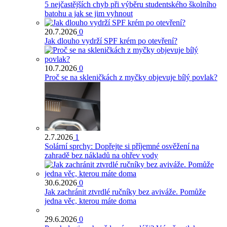
5 nejčastějších chyb při výběru studentského školního
batohu a jak se jim vyhnout
20.7.2026
0
Jak dlouho vydrží SPF krém po otevření?
10.7.2026
0
Proč se na skleničkách z myčky objevuje bílý povlak?
2.7.2026
1
Solární sprchy: Dopřejte si příjemné osvěžení na
zahradě bez nákladů na ohřev vody
30.6.2026
0
Jak zachránit ztvrdlé ručníky bez aviváže. Pomůže
jedna věc, kterou máte doma
29.6.2026
0