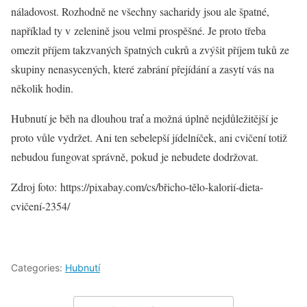
náladovost. Rozhodně ne všechny sacharidy jsou ale špatné,
například ty v zelenině jsou velmi prospěšné. Je proto třeba
omezit příjem takzvaných špatných cukrů a zvýšit příjem tuků ze
skupiny nenasycených, které zabrání přejídání a zasytí vás na
několik hodin.
Hubnutí je běh na dlouhou trať a možná úplně nejdůležitější je
proto vůle vydržet. Ani ten sebelepší jídelníček, ani cvičení totiž
nebudou fungovat správně, pokud je nebudete dodržovat.
Zdroj foto: https://pixabay.com/cs/břicho-tělo-kalorií-dieta-
cvičení-2354/
Categories:
Hubnutí