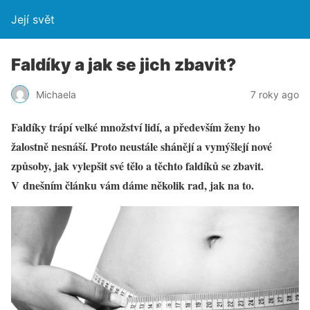
Její svět
Faldíky a jak se jich zbavit?
Michaela
7 roky ago
Faldíky trápí velké množství lidí, a především ženy ho
žalostně nesnáší. Proto neustále shánějí a vymýšlejí nové
způsoby, jak vylepšit své tělo a těchto faldíků se zbavit.
V dnešním článku vám dáme několik rad, jak na to.