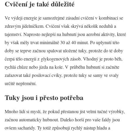
Cvičení je také důležité
Ve výdeji energie je samozřejmé zásadní cvičení v kombinaci se
zdravým jídelníčkem. Cvičení však skrývá několik neduhů a
tajemství. Naprosto nejlepší na hubnutí jsou aerobní aktivity, které
by však měly trvat minimálně 30 až 40 minut. Po uplynutí této
doby se teprve začnou spalovat uložené tuky, protože do té doby
čerpá tělo energii z glykogenových zásob. Vhodný je proto běh,
rychlá chůze nebo jízda na kole. V průběhu hubnutí si začněte
zařazovat také posilovací cviky, protože tuky se samy ve svaly
určitě nepřemění.
Tuky jsou i přesto potřeba
Mnoho lidí si myslí, že pokud přestanou jíst velmi tučné výrobky,
začnou automaticky hubnout. Daleko horší pro vaše faldy jsou
ovšem sacharidy. Ty totiž způsobují rychlý nástup hladu a