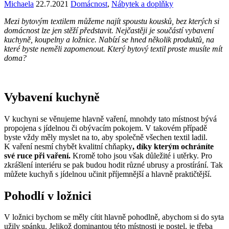
Michaela
22.7.2021
Domácnost
,
Nábytek a doplňky
Mezi bytovým textilem můžeme najít spoustu kousků, bez kterých si
domácnost lze jen stěží představit. Nejčastěji je součástí vybavení
kuchyně, koupelny a ložnice. Nabízí se hned několik produktů, na
které byste neměli zapomenout.
Který bytový textil proste musíte mít
doma?
Vybavení kuchyně
V kuchyni se věnujeme hlavně vaření, mnohdy tato místnost bývá
propojena s jídelnou či obývacím pokojem. V takovém případě
byste vždy měly myslet na to, aby společně všechen textil ladil.
K vaření nesmí chybět kvalitní chňapky
, díky kterým ochráníte
své ruce při vaření.
Kromě toho jsou však důležité i utěrky. Pro
zkrášlení interiéru se pak budou hodit různé ubrusy a prostírání. Tak
můžete kuchyň s jídelnou učinit příjemnější a hlavně praktičtější.
Pohodlí v ložnici
V ložnici bychom se měly cítit hlavně pohodlně, abychom si do syta
užily spánku. Jelikož dominantou této místnosti je postel, je třeba