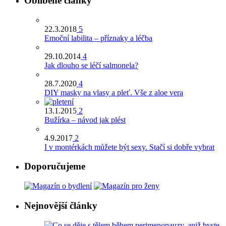
Oblíbené články
22.3.2018
5
Emoční labilita – příznaky a léčba
29.10.2014
4
Jak dlouho se léčí salmonela?
28.7.2020
4
DIY masky na vlasy a pleť. Vše z aloe vera
13.1.2015
2
Bužírka – návod jak plést
4.9.2017
2
I v montérkách můžete být sexy. Stačí si dobře vybrat
Doporučujeme
Nejnovější články