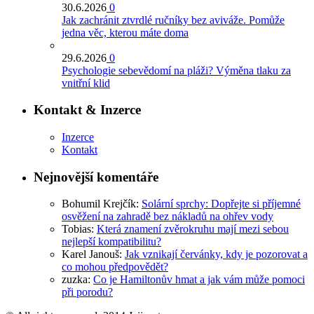
30.6.2026
0
Jak zachránit ztvrdlé ručníky bez aviváže. Pomůže
jedna věc, kterou máte doma
29.6.2026
0
Psychologie sebevědomí na pláži? Výměna tlaku za
vnitřní klid
Kontakt & Inzerce
Inzerce
Kontakt
Nejnovější komentáře
Bohumil Krejčík
:
Solární sprchy: Dopřejte si příjemné
osvěžení na zahradě bez nákladů na ohřev vody
Tobias
:
Která znamení zvěrokruhu mají mezi sebou
nejlepší kompatibilitu?
Karel Janouš
:
Jak vznikají červánky, kdy je pozorovat a
co mohou předpovědět?
zuzka
:
Co je Hamiltonův hmat a jak vám může pomoci
při porodu?