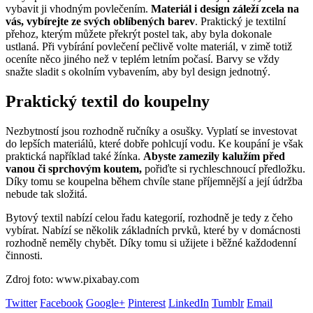
vybavit ji vhodným povlečením.
Materiál i design záleží zcela na
vás, vybírejte ze svých oblíbených barev
. Praktický je textilní
přehoz, kterým můžete překrýt postel tak, aby byla dokonale
ustlaná. Při vybírání povlečení pečlivě volte materiál, v zimě totiž
oceníte něco jiného než v teplém letním počasí. Barvy se vždy
snažte sladit s okolním vybavením, aby byl design jednotný.
Praktický textil do koupelny
Nezbytností jsou rozhodně ručníky a osušky. Vyplatí se investovat
do lepších materiálů, které dobře pohlcují vodu. Ke koupání je však
praktická například také žínka.
Abyste zamezily kalužím před
vanou či sprchovým koutem,
pořiďte si rychleschnoucí předložku.
Díky tomu se koupelna během chvíle stane příjemnější a její údržba
nebude tak složitá.
Bytový textil nabízí celou řadu kategorií, rozhodně je tedy z čeho
vybírat. Nabízí se několik základních prvků, které by v domácnosti
rozhodně neměly chybět. Díky tomu si užijete i běžné každodenní
činnosti.
Zdroj foto: www.pixabay.com
Twitter
Facebook
Google+
Pinterest
LinkedIn
Tumblr
Email