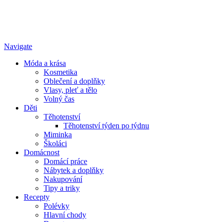
Navigate
Móda a krása
Kosmetika
Oblečení a doplňky
Vlasy, pleť a tělo
Volný čas
Děti
Těhotenství
Těhotenství týden po týdnu
Miminka
Školáci
Domácnost
Domácí práce
Nábytek a doplňky
Nakupování
Tipy a triky
Recepty
Polévky
Hlavní chody