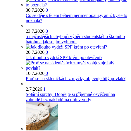
30.7.2026
0
Co se děje s tělem během perimenopauzy, aniž byste to
poznala?
23.7.2026
0
5 nejčastějších chyb při výběru studentského školního
batohu a jak se jim vyhnout
20.7.2026
0
Jak dlouho vydrží SPF krém po otevření?
10.7.2026
0
Proč se na skleničkách z myčky objevuje bílý povlak?
2.7.2026
1
Solární sprchy: Dopřejte si příjemné osvěžení na
zahradě bez nákladů na ohřev vody