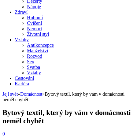
Dezerty
Nápoje
Zdraví
Hubnutí
Cvičení
Nemoci
Životní styl
Vztahy
Antikoncepce
Manželství
Rozvod
Sex
Svatba
Vztahy
Cestování
Kariéra
Její svět
»
Domácnost
»
Bytový textil, který by vám v domácnosti
neměl chybět
Bytový textil, který by vám v domácnosti
neměl chybět
0