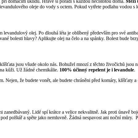
i při domácím úklidu. Hravě si poradí s každou nečistotou doma.
Mezi ú
ek levandulového oleje do vody s octem. Pokud vytřete podlahu vodou s 
ím levandulový olej. Po dlouhá léta je oblíbený především pro své antiba
ané bolesti hlavy? Aplikujte olej na čelo a na spánky. Bolest bude brzy
 klíšťata jsou všude okolo nás. Bohužel mnozí z těchto živočichů jsou 
e na kůži. Už žádné chemikálie.
100% účinný repelent je i levandule
.
 Nejen, že budete vonět, ale budete chráněni před komáry, klíšťaty a
mi zanedbávaný. Lidé spí krátce a velice nekvalitně. Jak proti únavě b
lí pod polštář a spěte jako nemluvně. Žádná nespavost ani noční můry. P