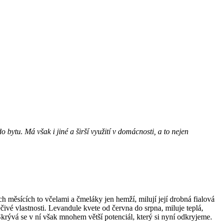
bytu. Má však i jiné a širší využití v domácnosti, a to nejen
h měsících to včelami a čmeláky jen hemží, milují její drobná fialová
éčivé vlastnosti. Levandule kvete od června do srpna, miluje teplá,
. Skrývá se v ní však mnohem větší potenciál, který si nyní odkryjeme.