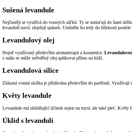
Sušená levandule
Nejčastěji se využívá do vonných sáčků. Ty se umisťují do šatní skří
levandulí navíc zlepšují spánek. Umístěte ho tedy do blízkosti postele 
Levandulový olej
Hojně využívaný především aromaterapii a kosmetice.
Levandulovou 
z mála se může neředěný olej aplikovat přímo na kůži.
Levandulová silice
Získaná vonná složka je přidávána především do parfémů. Využívají s
Květy levandule
Levandule má zklidňující účinek nejen na mysl, ale také pleť. Květy 
Úklid s levandulí