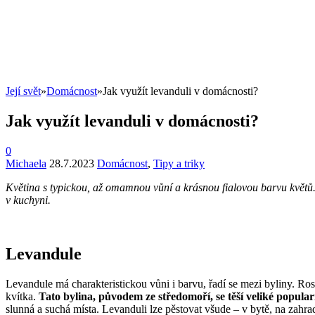
Její svět
»
Domácnost
»
Jak využít levanduli v domácnosti?
Jak využít levanduli v domácnosti?
0
Michaela
28.7.2023
Domácnost
,
Tipy a triky
Květina s typickou, až omamnou vůní a krásnou fialovou barvu květů. Ř
v kuchyni.
Levandule
Levandule má charakteristickou vůni i barvu, řadí se mezi byliny. Ros
kvítka.
Tato bylina, původem ze středomoří, se těší veliké popular
slunná a suchá místa. Levanduli lze pěstovat všude – v bytě, na zahradě