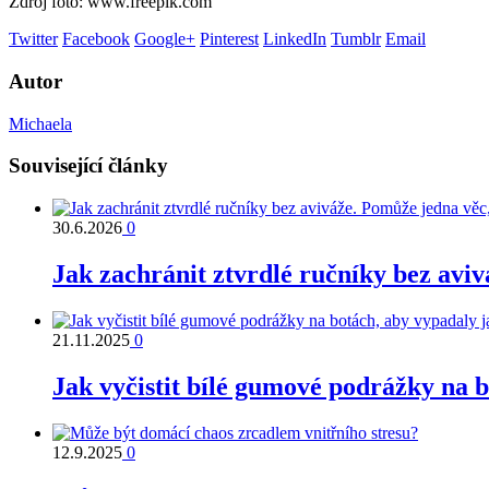
Zdroj foto: www.freepik.com
Twitter
Facebook
Google+
Pinterest
LinkedIn
Tumblr
Email
Autor
Michaela
Související články
30.6.2026
0
Jak zachránit ztvrdlé ručníky bez avi
21.11.2025
0
Jak vyčistit bílé gumové podrážky na 
12.9.2025
0