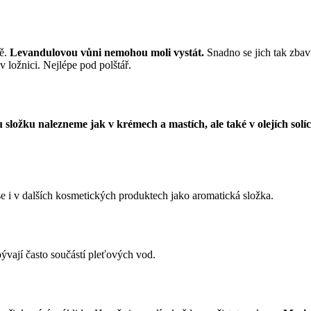
ně.
Levandulovou vůni nemohou moli vystát.
Snadno se jich tak zbav
v ložnici. Nejlépe pod polštář.
složku nalezneme jak v krémech a mastích, ale také v olejích solí
e i v dalších kosmetických produktech jako aromatická složka.
bývají často součástí pleťových vod.