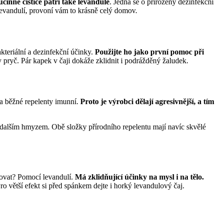
činné čističe patří také levandule
. Jedná se o přirozený dezinfekční
levandulí, provoní vám to krásně celý domov.
kteriální a dezinfekční účinky.
Použijte ho jako první pomoc při
 pryč. Pár kapek v čaji dokáže zklidnit i podrážděný žaludek.
na běžné repelenty imunní.
Proto je výrobci dělají agresivnější, a tím
 dalším hmyzem. Obě složky přírodního repelentu mají navíc skvělé
ojovat? Pomocí levandulí.
Má zklidňující účinky na mysl i na tělo.
ro větší efekt si před spánkem dejte i horký levandulový čaj.