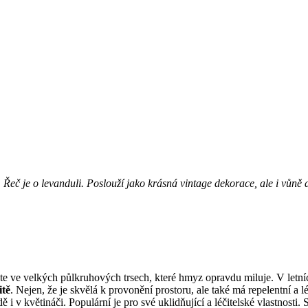
eč je o levanduli. Poslouží jako krásná vintage dekorace, ale i vůně do 
te ve velkých půlkruhových trsech, které hmyz opravdu miluje. V letníc
itě
. Nejen, že je skvělá k provonění prostoru, ale také má repelentní a l
 i v květináči. Populární je pro své uklidňující a léčitelské vlastnosti