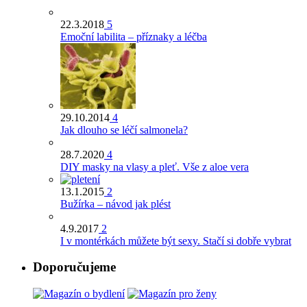
22.3.2018
5
Emoční labilita – příznaky a léčba
29.10.2014
4
Jak dlouho se léčí salmonela?
28.7.2020
4
DIY masky na vlasy a pleť. Vše z aloe vera
13.1.2015
2
Bužírka – návod jak plést
4.9.2017
2
I v montérkách můžete být sexy. Stačí si dobře vybrat
Doporučujeme