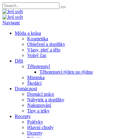
Navigate
Móda a krása
Kosmetika
Oblečení a doplňky
Vlasy, pleť a tělo
Volný čas
Děti
Těhotenství
Těhotenství týden po týdnu
Miminka
Školáci
Domácnost
Domácí práce
Nábytek a doplňky
Nakupování
Tipy a triky
Recepty
Polévky
Hlavní chody
Dezerty