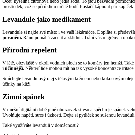
Ocet, kyselina citronová nebo jedlá soda. To jsou bezvadní pomocníc
prostředek, což se při úklidu určitě hodí. Postačí kápnout pár kapič
Levandule jako medikament
Levandule si najde své místo i ve vaší lékárničce. Doplňte si předevš
poranění.
Ránu pomáhá zacelit a zklidnit. Trápí vás migrény a opakov
Přírodní repelent
V létě, obzvláště v okolí vodních ploch se to komáry jen hemží. Také
i účinnější
. Někteří lidé mohou mít na tak vysoké koncentrace iritac
Smíchejte levandulový olej s tělovým krémem nebo kokosovým olejem.
účinky na kůži.
Zimní spánek
V dnešní digitální době plné obrazovek stresu a spěchu je spánek vel
Uvolňuje napětí, stres i úzkosti. Dejte si pytlíček se sušenou levandu
Také využíváte levanduli v domácnosti?