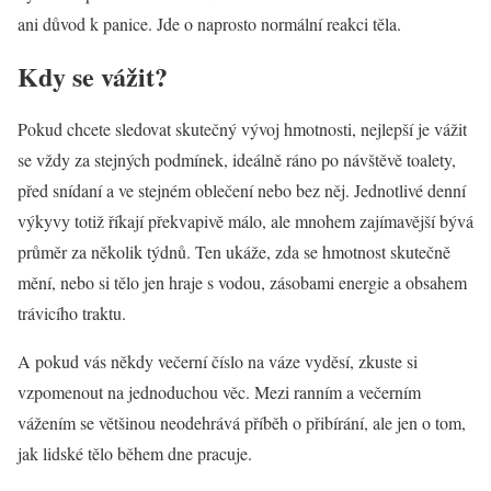
ani důvod k panice. Jde o naprosto normální reakci těla.
Kdy se vážit?
Pokud chcete sledovat skutečný vývoj hmotnosti, nejlepší je vážit
se vždy za stejných podmínek, ideálně ráno po návštěvě toalety,
před snídaní a ve stejném oblečení nebo bez něj. Jednotlivé denní
výkyvy totiž říkají překvapivě málo, ale mnohem zajímavější bývá
průměr za několik týdnů. Ten ukáže, zda se hmotnost skutečně
mění, nebo si tělo jen hraje s vodou, zásobami energie a obsahem
trávicího traktu.
A pokud vás někdy večerní číslo na váze vyděsí, zkuste si
vzpomenout na jednoduchou věc. Mezi ranním a večerním
vážením se většinou neodehrává příběh o přibírání, ale jen o tom,
jak lidské tělo během dne pracuje.