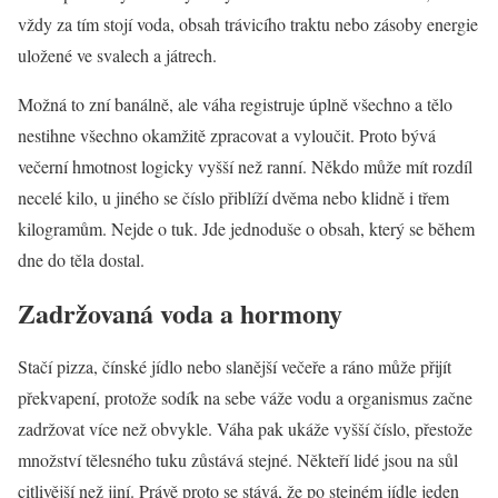
vždy za tím stojí voda, obsah trávicího traktu nebo zásoby energie
uložené ve svalech a játrech.
Možná to zní banálně, ale váha registruje úplně všechno a tělo
nestihne všechno okamžitě zpracovat a vyloučit. Proto bývá
večerní hmotnost logicky vyšší než ranní. Někdo může mít rozdíl
necelé kilo, u jiného se číslo přiblíží dvěma nebo klidně i třem
kilogramům. Nejde o tuk. Jde jednoduše o obsah, který se během
dne do těla dostal.
Zadržovaná voda a hormony
Stačí pizza, čínské jídlo nebo slanější večeře a ráno může přijít
překvapení, protože sodík na sebe váže vodu a organismus začne
zadržovat více než obvykle. Váha pak ukáže vyšší číslo, přestože
množství tělesného tuku zůstává stejné. Někteří lidé jsou na sůl
citlivější než jiní. Právě proto se stává, že po stejném jídle jeden