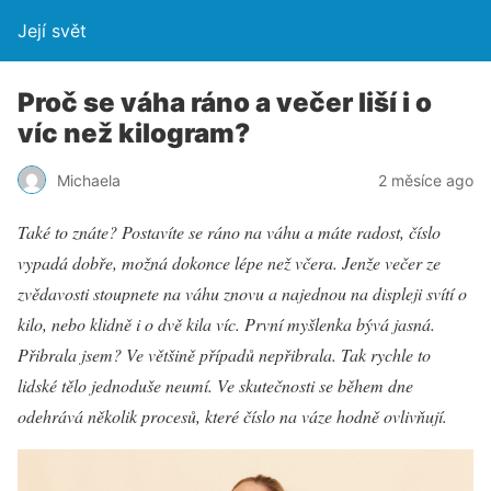
Její svět
Proč se váha ráno a večer liší i o
víc než kilogram?
Michaela
2 měsíce ago
Také to znáte? Postavíte se ráno na váhu a máte radost, číslo
vypadá dobře, možná dokonce lépe než včera. Jenže večer ze
zvědavosti stoupnete na váhu znovu a najednou na displeji svítí o
kilo, nebo klidně i o dvě kila víc. První myšlenka bývá jasná.
Přibrala jsem? Ve většině případů nepřibrala. Tak rychle to
lidské tělo jednoduše neumí. Ve skutečnosti se během dne
odehrává několik procesů, které číslo na váze hodně ovlivňují.