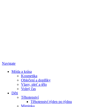
Navigate
Móda a krása
Kosmetika
Oblečení a doplňky
Vlasy, pleť a tělo
Volný čas
Děti
Těhotenství
Těhotenství týden po týdnu
Miminka