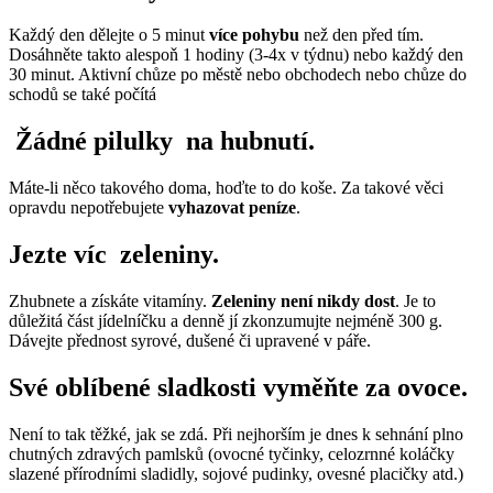
Každý den dělejte o 5 minut
více pohybu
než den před tím.
Dosáhněte takto alespoň 1 hodiny (3-4x v týdnu) nebo každý den
30 minut. Aktivní chůze po městě nebo obchodech nebo chůze do
schodů se také počítá
Žádné pilulky na hubnutí
.
Máte-li něco takového doma, hoďte to do koše. Za takové věci
opravdu nepotřebujete
vyhazovat peníze
.
Jezte víc zeleniny
.
Zhubnete a získáte vitamíny.
Zeleniny není nikdy dost
. Je to
důležitá část jídelníčku a denně jí zkonzumujte nejméně 300 g.
Dávejte přednost syrové, dušené či upravené v páře.
Své oblíbené sladkosti vyměňte za ovoce
.
Není to tak těžké, jak se zdá. Při nejhorším je dnes k sehnání plno
chutných zdravých pamlsků (ovocné tyčinky, celozrnné koláčky
slazené přírodními sladidly, sojové pudinky, ovesné placičky atd.)