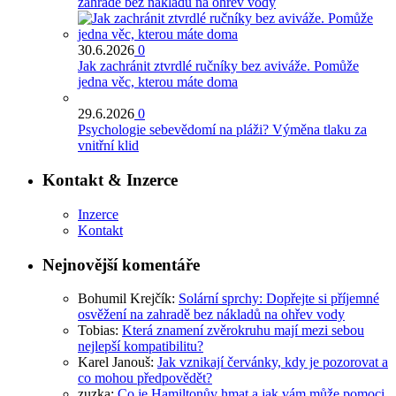
zahradě bez nákladů na ohřev vody
30.6.2026
0
Jak zachránit ztvrdlé ručníky bez aviváže. Pomůže
jedna věc, kterou máte doma
29.6.2026
0
Psychologie sebevědomí na pláži? Výměna tlaku za
vnitřní klid
Kontakt & Inzerce
Inzerce
Kontakt
Nejnovější komentáře
Bohumil Krejčík
:
Solární sprchy: Dopřejte si příjemné
osvěžení na zahradě bez nákladů na ohřev vody
Tobias
:
Která znamení zvěrokruhu mají mezi sebou
nejlepší kompatibilitu?
Karel Janouš
:
Jak vznikají červánky, kdy je pozorovat a
co mohou předpovědět?
zuzka
:
Co je Hamiltonův hmat a jak vám může pomoci