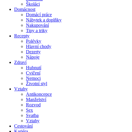
Školáci
Domácnost
Domácí práce
Nábytek a doplňky
Nakupování
Tipy a triky
Recepty
Polévky
Hlavní chody
Dezerty
Nápoje
Zdraví
Hubnutí
Cvičení
Nemoci
Životní styl
Vztahy
Antikoncepce
Manželství
Rozvod
Sex
Svatba
Vztahy
Cestování
Kariéra