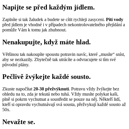
Napijte se před každým jídlem
.
Zaplníte si tak žaludek a budete se cítit rychleji zasyceni.
Pití vody
před jídlem je vhodné i v případech nekontrolovatelného přejídání a
pomůže Vám k tomu jak zhubnout.
Nenakupujte, když máte hlad.
Většinou tak nakoupíte spoustu potravin navíc, které „musíte“ sníst,
aby se nezkazily. Zbytečně tak utrácíte a odvracujete si tím své
původní plány.
Pečlivě žvýkejte každé sousto.
Zkuste napočítat
20-30 přežvýknutí
. Potravu vždy žvýkejte bez
ohledu na to, zda je tekutá nebo tuhá. Vždy musíte polykat kaši,
plně si pokrm vychutnat a soustředit se pouze na něj. Někteří lidí,
kteří si opravdu vychutnávají svá sousta, přežvykují každé sousto až
50x.
Nevažte se
.