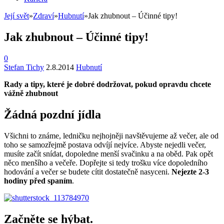
Její svět
»
Zdraví
»
Hubnutí
»
Jak zhubnout – Účinné tipy!
Jak zhubnout – Účinné tipy!
0
Stefan Tichy
2.8.2014
Hubnutí
Rady a tipy, které je dobré dodržovat, pokud opravdu chcete
vážně zhubnout
Žádná pozdní jídla
Všichni to známe, ledničku nejhojněji navštěvujeme až večer, ale od
toho se samozřejmě postava odvíjí nejvíce. Abyste nejedli večer,
musíte začít snídat, dopoledne menší svačinku a na oběd. Pak opět
něco menšího a večeře. Dopřejte si tedy trošku více dopoledního
hodování a večer se budete cítit dostatečně nasyceni.
Nejezte 2-3
hodiny před spaním
.
Začněte se hýbat
.