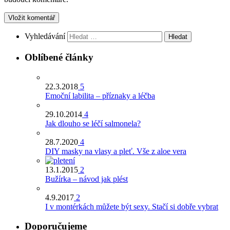
Vyhledávání
Oblíbené články
22.3.2018
5
Emoční labilita – příznaky a léčba
29.10.2014
4
Jak dlouho se léčí salmonela?
28.7.2020
4
DIY masky na vlasy a pleť. Vše z aloe vera
13.1.2015
2
Bužírka – návod jak plést
4.9.2017
2
I v montérkách můžete být sexy. Stačí si dobře vybrat
Doporučujeme