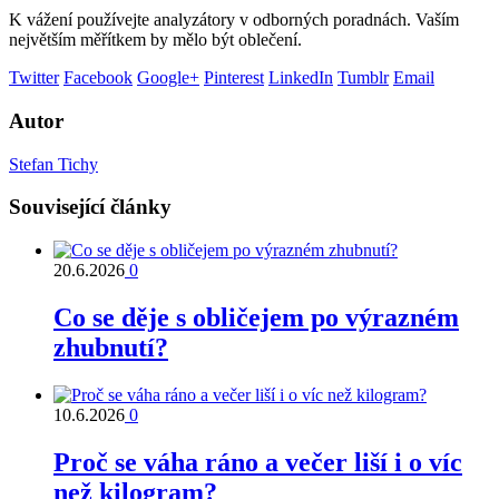
K vážení používejte analyzátory v odborných poradnách. Vaším
největším měřítkem by mělo být oblečení.
Twitter
Facebook
Google+
Pinterest
LinkedIn
Tumblr
Email
Autor
Stefan Tichy
Související články
20.6.2026
0
Co se děje s obličejem po výrazném
zhubnutí?
10.6.2026
0
Proč se váha ráno a večer liší i o víc
než kilogram?