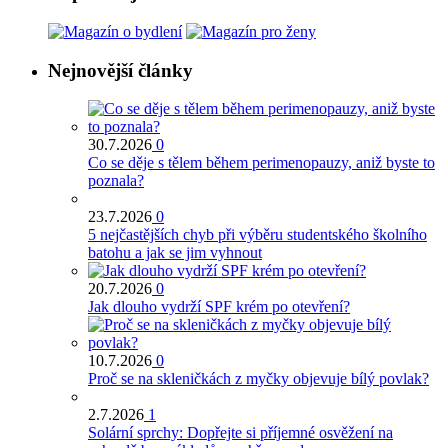
Nejnovější články
30.7.2026
0
Co se děje s tělem během perimenopauzy, aniž byste to
poznala?
23.7.2026
0
5 nejčastějších chyb při výběru studentského školního
batohu a jak se jim vyhnout
20.7.2026
0
Jak dlouho vydrží SPF krém po otevření?
10.7.2026
0
Proč se na skleničkách z myčky objevuje bílý povlak?
2.7.2026
1
Solární sprchy: Dopřejte si příjemné osvěžení na