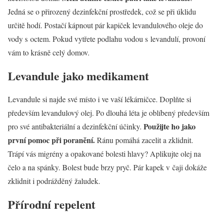
Jedná se o přirozený dezinfekční prostředek, což se při úklidu
určitě hodí. Postačí kápnout pár kapiček levandulového oleje do
vody s octem. Pokud vytřete podlahu vodou s levandulí, provoní
vám to krásně celý domov.
Levandule jako medikament
Levandule si najde své místo i ve vaší lékárničce. Doplňte si
především levandulový olej. Po dlouhá léta je oblíbený především
Použijte ho jako
pro své antibakteriální a dezinfekční účinky.
první pomoc při poranění.
Ránu pomáhá zacelit a zklidnit.
Trápí vás migrény a opakované bolesti hlavy? Aplikujte olej na
čelo a na spánky. Bolest bude brzy pryč. Pár kapek v čaji dokáže
zklidnit i podrážděný žaludek.
Přírodní repelent