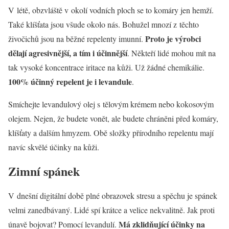
V létě, obzvláště v okolí vodních ploch se to komáry jen hemží.
Také klíšťata jsou všude okolo nás. Bohužel mnozí z těchto
Proto je výrobci
živočichů jsou na běžné repelenty imunní.
dělají agresivnější, a tím i účinnější
. Někteří lidé mohou mít na
tak vysoké koncentrace iritace na kůži. Už žádné chemikálie.
100% účinný repelent je i levandule
.
Smíchejte levandulový olej s tělovým krémem nebo kokosovým
olejem. Nejen, že budete vonět, ale budete chráněni před komáry,
klíšťaty a dalším hmyzem. Obě složky přírodního repelentu mají
navíc skvělé účinky na kůži.
Zimní spánek
V dnešní digitální době plné obrazovek stresu a spěchu je spánek
velmi zanedbávaný. Lidé spí krátce a velice nekvalitně. Jak proti
Má zklidňující účinky na
únavě bojovat? Pomocí levandulí.