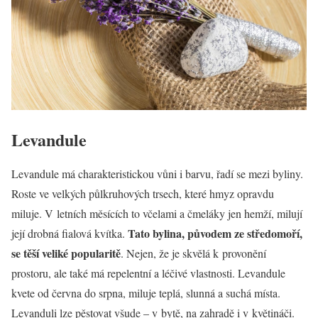
Levandule
Levandule má charakteristickou vůni i barvu, řadí se mezi byliny.
Roste ve velkých půlkruhových trsech, které hmyz opravdu
miluje. V letních měsících to včelami a čmeláky jen hemží, milují
Tato bylina, původem ze středomoří,
její drobná fialová kvítka.
se těší veliké popularitě
. Nejen, že je skvělá k provonění
prostoru, ale také má repelentní a léčivé vlastnosti. Levandule
kvete od června do srpna, miluje teplá, slunná a suchá místa.
Levanduli lze pěstovat všude – v bytě, na zahradě i v květináči.