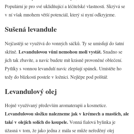
Populární je pro své uklidňující a léčitelské vlastnosti. Skrývá se
v ní však mnohem větší potenciál, který si nyní odkryjeme.
Sušená levandule
Nejčastěji se využívá do vonných sáčků. Ty se umisťují do šatní
Levandulovou vůni nemohou moli vystát.
skříně.
Snadno se
jich tak zbavíte, a navíc budete mít krásně provoněné oblečení.
Pytlíky s vonnou levandulí navíc zlepšují spánek. Umístěte ho
tedy do blízkosti postele v ložnici. Nejlépe pod polštář.
Levandulový olej
Hojně využívaný především aromaterapii a kosmetice.
Levandulovou složku nalezneme jak v krémech a mastích, ale
také v olejích solích do koupele.
Vonná fialová bylinka je
úžasná v tom, že jako jedna z mála se může neředěný olej