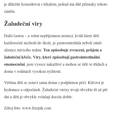
je důležité konzultovat s lékařem, pokud má dítě příznaky tohoto
zánětu.
Žaludeční viry
Další častou – a velmi nepříjemnou nemocí, kvůli které děti
každoročně nechodí do školy, je gastroenteritida neboli zánět
Ten způsobuje zvracení, průjem a
sliznice trávicího traktu.
žaludeční křeče. Viry, které způsobují gastrointestinální
onemocnění
, jsou vysoce nakažlivé a mohou se šířit ve třídách a
doma v rodinách vysokou rychlostí.
Většina dětí se zotaví sama doma s podpůrnou péčí. Klíčová je
hydratace a odpočinek. Žaludeční virózy trvají obvykle tři až pět
dní a děti je obvykle zvládají docela dobře.
Zdroj foto: www.freepik.com