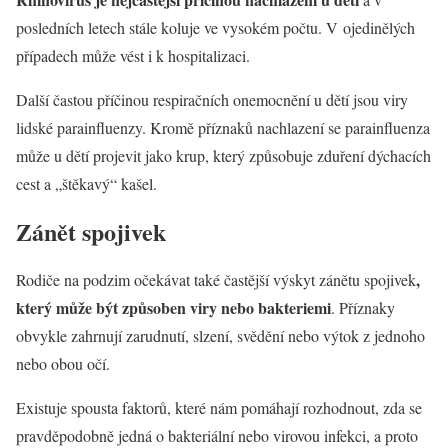
posledních letech stále koluje ve vysokém počtu. V ojedinělých
případech může vést i k hospitalizaci.
Další častou příčinou respiračních onemocnění u dětí jsou viry
lidské parainfluenzy. Kromě příznaků nachlazení se parainfluenza
může u dětí projevit jako krup, který způsobuje zduření dýchacích
cest a „štěkavý“ kašel.
Zánět spojivek
,
Rodiče na podzim očekávat také častější výskyt zánětu spojivek
který může být způsoben viry nebo bakteriemi
. Příznaky
obvykle zahrnují zarudnutí, slzení, svědění nebo výtok z jednoho
nebo obou očí.
Existuje spousta faktorů, které nám pomáhají rozhodnout, zda se
pravděpodobně jedná o bakteriální nebo virovou infekci, a proto