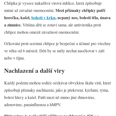
Chřipka je vysoce nakažlivá virová infekce, která způsobuje
Mezi příznaky chřipky patří
mírné až závažné onemocnění.
horečka, kašel,
bolesti v krku
, ucpaný nos, bolesti těla, únava
a zimnice.
Většina dětí se zotaví sama, ale antivirotika proti
chřipce mohou omezit závažnost onemocnění.
Očkování proti sezónní chřipce je bezpečné a účinné pro všechny
ve věku od 6 měsíců. Děti by se měly nechat naočkovat v září
nebo v říjnu.
Nachlazení a další viry
Každý podzim mohou rodiče očekávat obvyklou škálu virů, které
způsobují příznaky nachlazení, jako je překrvení, kýchání, rýma,
bolest hlavy a kašel. Patří mezi ně mimo jiné rhinovirus,
adenovirus, parainfluenza a hMPV.
Rhinovirus je nejčastější příčinou nachlazení u dětí
a v