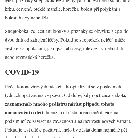
Mezi příznaky streptokokové angíny patří bolest nebo škrábání v
krku, červené, oteklé mandle, horečka, bolest při polykání a
bolesti hlavy nebo těla.
Streptokoka lze léčit antibiotiky a příznaky se obvykle zlepší do
dvou dnů od zahájení léčby. Pokud se streptokok neléčí, může
vést ke komplikacím, jako jsou abscesy, infekce uší nebo dutin
nebo revmatická horečka.
COVID-19
Počet koronavirových infekcí a hospitalizací se v posledních
,
týdnech opět začíná zvyšovat. Od doby, kdy opět začala škola
zaznamenalo mnoho pediatrů nárůst případů tohoto
onemocnění u dětí
. Intenzita nárůstu onemocnění letos na
podzim může záviset na závažnosti a nakažlivosti nových variant.
Pokud je test dítěte pozitivní, mělo by zůstat doma nejméně pět