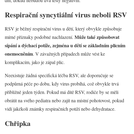
dní, dokud nebudou dva testy negativní.
Respirační syncytiální virus neboli RSV
RSV je běžný respirační virus u dětí, který obvykle způsobuje
Může také způsobovat
mírné příznaky podobné nachlazení.
sípání a dýchací potíže, zejména u dětí se základním plicním
onemocněním
. V závažných případech může vést ke
komplikacím, jako je zápal plic.
Neexistuje žádná specifická léčba RSV, ale doporučuje se
podpůrná péče po dobu, kdy virus probíhá, což obvykle trvá
přibližně jeden týden. Pokud má dítě RSV, rodiče by se měli
obrátit na svého pediatra nebo zajít na místní pohotovost, pokud
vidí jakékoli známky respiračních potíží nebo dehydratace.
Chřipka