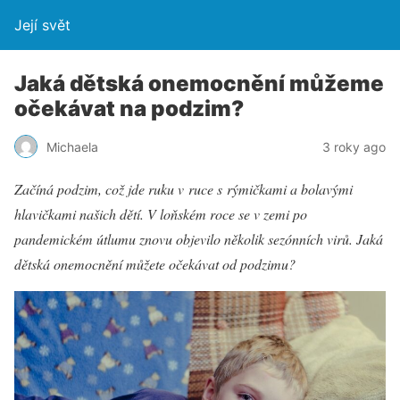
Její svět
Jaká dětská onemocnění můžeme
očekávat na podzim?
Michaela
3 roky ago
Začíná podzim, což jde ruku v ruce s rýmičkami a bolavými
hlavičkami našich dětí. V loňském roce se v zemi po
pandemickém útlumu znovu objevilo několik sezónních virů. Jaká
dětská onemocnění můžete očekávat od podzimu?