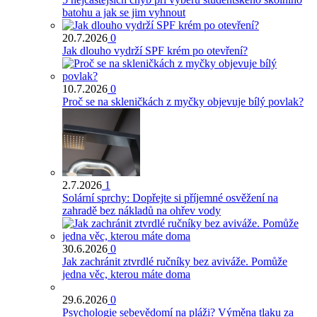
batohu a jak se jim vyhnout
20.7.2026
0
Jak dlouho vydrží SPF krém po otevření?
10.7.2026
0
Proč se na skleničkách z myčky objevuje bílý povlak?
2.7.2026
1
Solární sprchy: Dopřejte si příjemné osvěžení na
zahradě bez nákladů na ohřev vody
30.6.2026
0
Jak zachránit ztvrdlé ručníky bez aviváže. Pomůže
jedna věc, kterou máte doma
29.6.2026
0
Psychologie sebevědomí na pláži? Výměna tlaku za