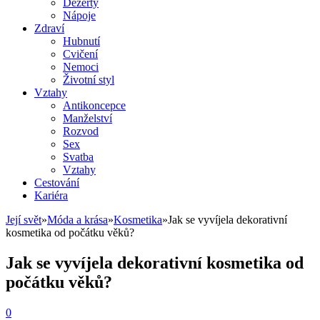
Dezerty
Nápoje
Zdraví
Hubnutí
Cvičení
Nemoci
Životní styl
Vztahy
Antikoncepce
Manželství
Rozvod
Sex
Svatba
Vztahy
Cestování
Kariéra
Její svět
»
Móda a krása
»
Kosmetika
»
Jak se vyvíjela dekorativní
kosmetika od počátku věků?
Jak se vyvíjela dekorativní kosmetika od
počátku věků?
0