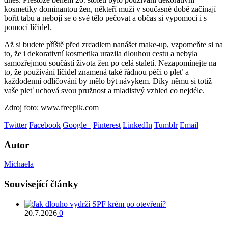
kosmetiky dominantou žen, někteří muži v současné době začínají
bořit tabu a nebojí se o své tělo pečovat a občas si vypomoci i s
pomocí líčidel.
Až si budete příště před zrcadlem nanášet make-up, vzpomeňte si na
to, že i dekorativní kosmetika urazila dlouhou cestu a nebyla
samozřejmou součástí života žen po celá staletí. Nezapomínejte na
to, že používání líčidel znamená také řádnou péči o pleť a
každodenní odličování by mělo být návykem. Díky němu si totiž
vaše pleť uchová svou pružnost a mladistvý vzhled co nejdéle.
Zdroj foto: www.freepik.com
Twitter
Facebook
Google+
Pinterest
LinkedIn
Tumblr
Email
Autor
Michaela
Související články
20.7.2026
0