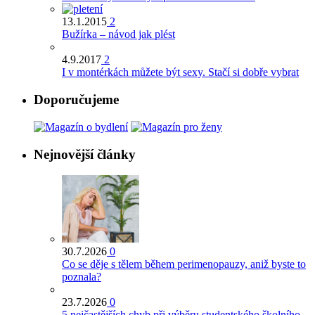
13.1.2015
2
Bužírka – návod jak plést
4.9.2017
2
I v montérkách můžete být sexy. Stačí si dobře vybrat
Doporučujeme
Nejnovější články
30.7.2026
0
Co se děje s tělem během perimenopauzy, aniž byste to
poznala?
23.7.2026
0
5 nejčastějších chyb při výběru studentského školního