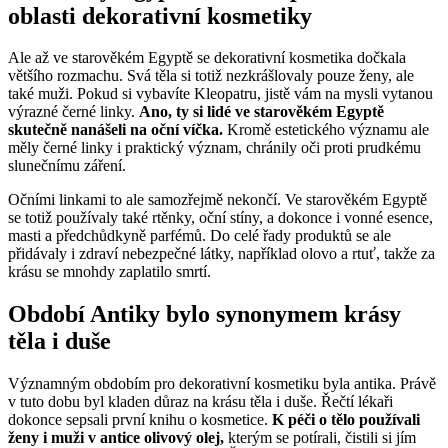
oblasti dekorativní kosmetiky
Ale až ve starověkém Egyptě se dekorativní kosmetika dočkala
většího rozmachu. Svá těla si totiž nezkrášlovaly pouze ženy, ale
také muži. Pokud si vybavíte Kleopatru, jistě vám na mysli vytanou
výrazné černé linky.
Ano, ty si lidé ve starověkém Egyptě
skutečně nanášeli na oční víčka.
Kromě estetického významu ale
měly černé linky i praktický význam, chránily oči proti prudkému
slunečnímu záření.
Očními linkami to ale samozřejmě nekončí. Ve starověkém Egyptě
se totiž používaly také rtěnky, oční stíny, a dokonce i vonné esence,
masti a předchůdkyně parfémů. Do celé řady produktů se ale
přidávaly i zdraví nebezpečné látky, například olovo a rtuť, takže za
krásu se mnohdy zaplatilo smrtí.
Období Antiky bylo synonymem krásy
těla i duše
Významným obdobím pro dekorativní kosmetiku byla antika. Právě
v tuto dobu byl kladen důraz na krásu těla i duše. Řečtí lékaři
dokonce sepsali první knihu o kosmetice.
K péči o tělo používali
ženy i muži v antice olivový olej,
kterým se potírali, čistili si jím