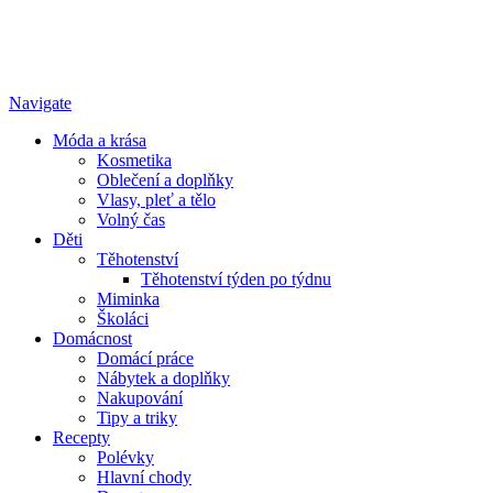
Navigate
Móda a krása
Kosmetika
Oblečení a doplňky
Vlasy, pleť a tělo
Volný čas
Děti
Těhotenství
Těhotenství týden po týdnu
Miminka
Školáci
Domácnost
Domácí práce
Nábytek a doplňky
Nakupování
Tipy a triky
Recepty
Polévky
Hlavní chody