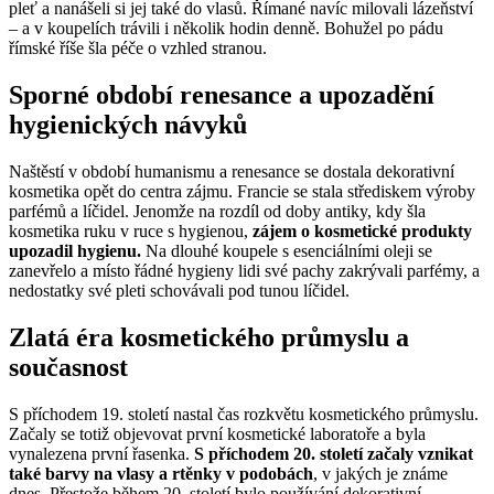
pleť a nanášeli si jej také do vlasů. Římané navíc milovali lázeňství
– a v koupelích trávili i několik hodin denně. Bohužel po pádu
římské říše šla péče o vzhled stranou.
Sporné období renesance a upozadění
hygienických návyků
Naštěstí v období humanismu a renesance se dostala dekorativní
kosmetika opět do centra zájmu. Francie se stala střediskem výroby
parfémů a líčidel. Jenomže na rozdíl od doby antiky, kdy šla
kosmetika ruku v ruce s hygienou,
zájem o kosmetické produkty
upozadil hygienu.
Na dlouhé koupele s esenciálními oleji se
zanevřelo a místo řádné hygieny lidi své pachy zakrývali parfémy, a
nedostatky své pleti schovávali pod tunou líčidel.
Zlatá éra kosmetického průmyslu a
současnost
S příchodem 19. století nastal čas rozkvětu kosmetického průmyslu.
Začaly se totiž objevovat první kosmetické laboratoře a byla
vynalezena první řasenka.
S příchodem 20. století začaly vznikat
také barvy na vlasy a rtěnky v podobách
, v jakých je známe
dnes. Přestože během 20. století bylo používání dekorativní