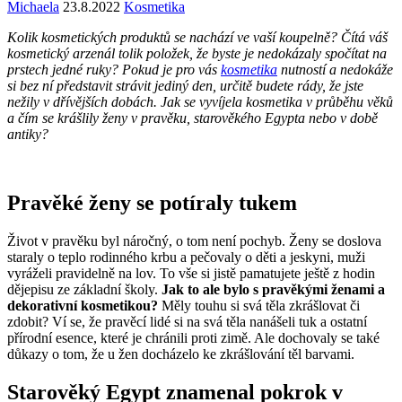
Michaela
23.8.2022
Kosmetika
Kolik kosmetických produktů se nachází ve vaší koupelně? Čítá váš
kosmetický arzenál tolik položek, že byste je nedokázaly spočítat na
prstech jedné ruky? Pokud je pro vás
kosmetika
nutností a nedokáže
si bez ní představit strávit jediný den, určitě budete rády, že jste
nežily v dřívějších dobách. Jak se vyvíjela kosmetika v průběhu věků
a čím se krášlily ženy v pravěku, starověkého Egypta nebo v době
antiky?
Pravěké ženy se potíraly tukem
Život v pravěku byl náročný, o tom není pochyb. Ženy se doslova
staraly o teplo rodinného krbu a pečovaly o děti a jeskyni, muži
vyráželi pravidelně na lov. To vše si jistě pamatujete ještě z hodin
dějepisu ze základní školy.
Jak to ale bylo s pravěkými ženami a
dekorativní kosmetikou?
Měly touhu si svá těla zkrášlovat či
zdobit? Ví se, že pravěcí lidé si na svá těla nanášeli tuk a ostatní
přírodní esence, které je chránili proti zimě. Ale dochovaly se také
důkazy o tom, že u žen docházelo ke zkrášlování těl barvami.
Starověký Egypt znamenal pokrok v