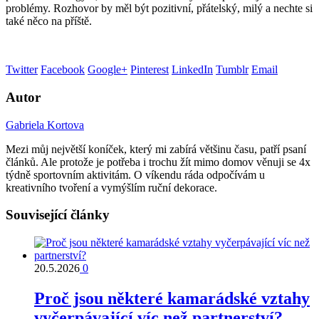
problémy. Rozhovor by měl být pozitivní, přátelský, milý a nechte si
také něco na příště.
Twitter
Facebook
Google+
Pinterest
LinkedIn
Tumblr
Email
Autor
Gabriela Kortova
Mezi můj největší koníček, který mi zabírá většinu času, patří psaní
článků. Ale protože je potřeba i trochu žít mimo domov věnuji se 4x
týdně sportovním aktivitám. O víkendu ráda odpočívám u
kreativního tvoření a vymýšlím ruční dekorace.
Související články
20.5.2026
0
Proč jsou některé kamarádské vztahy
vyčerpávající víc než partnerství?