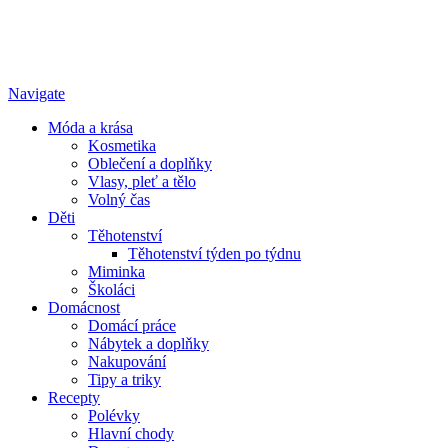
Navigate
Móda a krása
Kosmetika
Oblečení a doplňky
Vlasy, pleť a tělo
Volný čas
Děti
Těhotenství
Těhotenství týden po týdnu
Miminka
Školáci
Domácnost
Domácí práce
Nábytek a doplňky
Nakupování
Tipy a triky
Recepty
Polévky
Hlavní chody