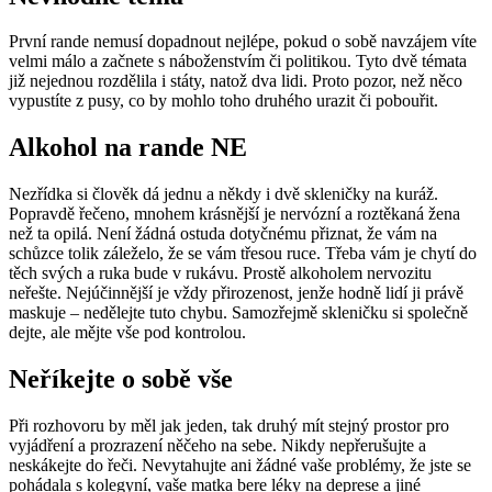
První rande nemusí dopadnout nejlépe, pokud o sobě navzájem víte
velmi málo a začnete s náboženstvím či politikou. Tyto dvě témata
již nejednou rozdělila i státy, natož dva lidi. Proto pozor, než něco
vypustíte z pusy, co by mohlo toho druhého urazit či pobouřit.
Alkohol na rande NE
Nezřídka si člověk dá jednu a někdy i dvě skleničky na kuráž.
Popravdě řečeno, mnohem krásnější je nervózní a roztěkaná žena
než ta opilá. Není žádná ostuda dotyčnému přiznat, že vám na
schůzce tolik záleželo, že se vám třesou ruce. Třeba vám je chytí do
těch svých a ruka bude v rukávu. Prostě alkoholem nervozitu
neřešte. Nejúčinnější je vždy přirozenost, jenže hodně lidí ji právě
maskuje – nedělejte tuto chybu. Samozřejmě skleničku si společně
dejte, ale mějte vše pod kontrolou.
Neříkejte o sobě vše
Při rozhovoru by měl jak jeden, tak druhý mít stejný prostor pro
vyjádření a prozrazení něčeho na sebe. Nikdy nepřerušujte a
neskákejte do řeči. Nevytahujte ani žádné vaše problémy, že jste se
pohádala s kolegyní, vaše matka bere léky na deprese a jiné