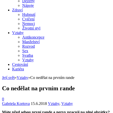
Dezerty
Nápoje
Zdraví
Hubnutí
Cvičení
Nemoci
Životní styl
Vztahy
Antikoncepce
Manželství
Rozvod
Sex
Svatba
Vztahy
Cestování
Kariéra
Její svět
»
Vztahy
»
Co nedělat na prvním rande
Co nedělat na prvním rande
0
Gabriela Kortova
15.6.2018
Vztahy
,
Vztahy
Máte před sebou první rande a nervy pracují na plné obrátky?