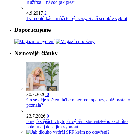
Bužírka – návod jak plést
4.9.2017
2
I v montérkách můžete být sexy. Stačí si dobře vybrat
Doporučujeme
Nejnovější články
30.7.2026
0
Co se děje s tělem během perimenopauzy, aniž byste to
poznala?
23.7.2026
0
5 nejčastějších chyb při výběru studentského školního
batohu a jak se jim vyhnout