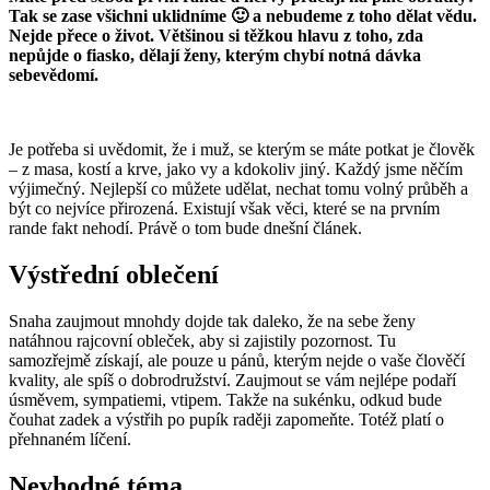
Tak se zase všichni uklidníme 🙂
a nebudeme z toho dělat vědu.
Nejde přece o život. Většinou si těžkou hlavu z toho, zda
nepůjde o fiasko, dělají ženy, kterým chybí notná dávka
sebevědomí.
Je potřeba si uvědomit, že i muž, se kterým se máte potkat je člověk
– z masa, kostí a krve, jako vy a kdokoliv jiný. Každý jsme něčím
výjimečný. Nejlepší co můžete udělat, nechat tomu volný průběh a
být co nejvíce přirozená. Existují však věci, které se na prvním
rande fakt nehodí. Právě o tom bude dnešní článek.
Výstřední oblečení
Snaha zaujmout mnohdy dojde tak daleko, že na sebe ženy
natáhnou rajcovní obleček, aby si zajistily pozornost. Tu
samozřejmě získají, ale pouze u pánů, kterým nejde o vaše člověčí
kvality, ale spíš o dobrodružství. Zaujmout se vám nejlépe podaří
úsměvem, sympatiemi, vtipem. Takže na sukénku, odkud bude
čouhat zadek a výstřih po pupík raději zapomeňte. Totéž platí o
přehnaném líčení.
Nevhodné téma