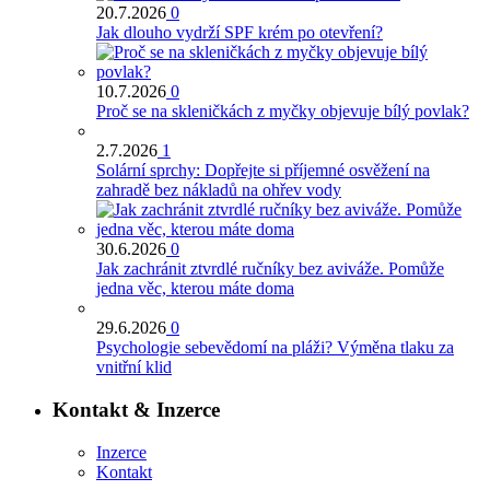
20.7.2026
0
Jak dlouho vydrží SPF krém po otevření?
10.7.2026
0
Proč se na skleničkách z myčky objevuje bílý povlak?
2.7.2026
1
Solární sprchy: Dopřejte si příjemné osvěžení na
zahradě bez nákladů na ohřev vody
30.6.2026
0
Jak zachránit ztvrdlé ručníky bez aviváže. Pomůže
jedna věc, kterou máte doma
29.6.2026
0
Psychologie sebevědomí na pláži? Výměna tlaku za
vnitřní klid
Kontakt & Inzerce
Inzerce
Kontakt