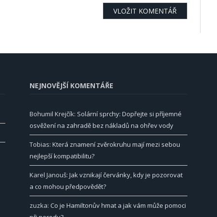
NEJNOVĚJŠÍ KOMENTÁŘE
Bohumil Krejčík
:
Solární sprchy: Dopřejte si příjemné
osvěžení na zahradě bez nákladů na ohřev vody
Tobias
:
Která znamení zvěrokruhu mají mezi sebou
nejlepší kompatibilitu?
Karel Janouš
:
Jak vznikají červánky, kdy je pozorovat
a co mohou předpovědět?
zuzka
:
Co je Hamiltonův hmat a jak vám může pomoci