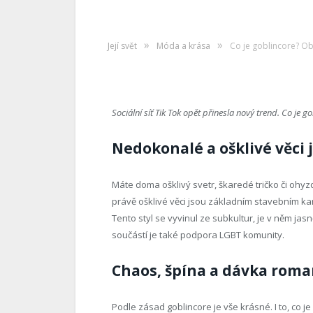
Co je goblincore? Ob
»
»
MICHAELA
20.6.2024
0 COMMENTS
Její svět
Móda a krása
Co je goblincore? Obj
Sociální síť Tik Tok opět přinesla nový trend. Co je 
Nedokonalé a ošklivé věci 
Máte doma ošklivý svetr, škaredé tričko či oh
právě ošklivé věci jsou základním stavebním k
Tento styl se vyvinul ze subkultur, je v něm jasn
součástí je také podpora LGBT komunity.
Chaos, špína a dávka roma
Podle zásad goblincore je vše krásné. I to, co j