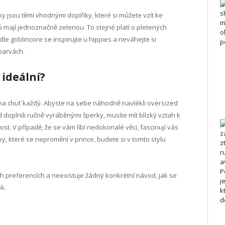
ky jsou těmi vhodnými doplňky, které si můžete vzít ke
ů mají jednoznačně zelenou. To stejné platí o pletených
odle goblincore se inspirujte u hippies a neváhejte si
barvách.
 ideální?
 na chuť každý. Abyste na sebe náhodně navlékli oversized
d doplnili ručně vyráběnými šperky, musíte mít blízký vztah k
ost. V případě, že se vám líbí nedokonalé věci, fascinují vás
, které se nepromění v prince, budete si v tomto stylu
ch preferencích a neexistuje žádný konkrétní návod, jak se
ok.
m