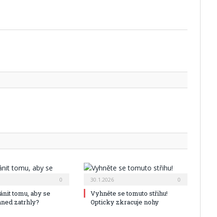
Twitter
Facebo
Google
Pintere
Linked
Tumbl
Email
0
30.1.2026
0
ánit tomu, aby se
Vyhněte se tomuto střihu!
hned zatrhly?
Opticky zkracuje nohy