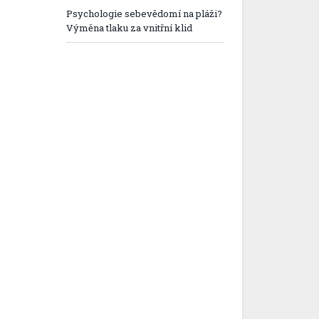
Psychologie sebevědomí na pláži?
Výměna tlaku za vnitřní klid
ok
+
st
In
r