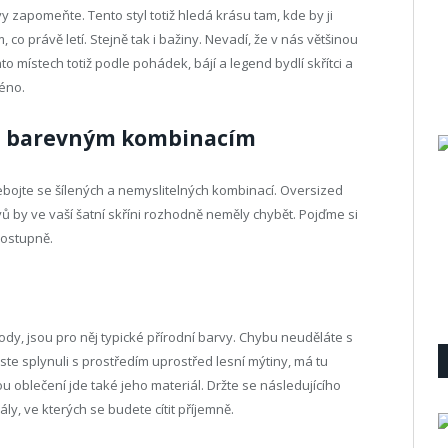
y zapomeňte. Tento styl totiž hledá krásu tam, kde by ji
, co právě letí. Stejně tak i bažiny. Nevadí, že v nás většinou
o místech totiž podle pohádek, bájí a legend bydlí skřítci a
méno.
 a barevným kombinacím
Nebojte se šílených a nemyslitelných kombinací. Oversized
ů by ve vaší šatní skříni rozhodně neměly chybět. Pojďme si
postupně.
rody, jsou pro něj typické přírodní barvy. Chybu neuděláte s
ste splynuli s prostředím uprostřed lesní mýtiny, má tu
 oblečení jde také jeho materiál. Držte se následujícího
iály, ve kterých se budete cítit příjemně.