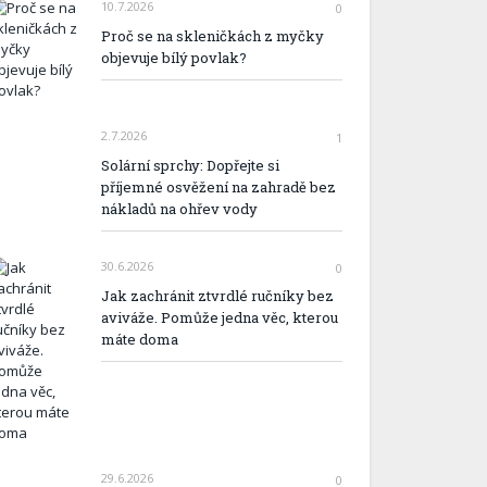
10.7.2026
0
Proč se na skleničkách z myčky
objevuje bílý povlak?
2.7.2026
1
Solární sprchy: Dopřejte si
příjemné osvěžení na zahradě bez
nákladů na ohřev vody
30.6.2026
0
Jak zachránit ztvrdlé ručníky bez
aviváže. Pomůže jedna věc, kterou
máte doma
29.6.2026
0