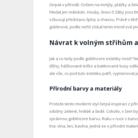
čerpat v přírodě. Ovšem na motýly, ptáčky a želv
hledal jen málokdo. Houby, šneci či žáby jsou tím
vzbuzují představu špíny a chaosu. Právě v těcht
goblinové, podle nichž získal tento trend své j
Návrat k volným střihům
Jak a co tedy podle goblincore estetiky nosit? 
džíny, háčkované tričko a batikované kusy oděv
ale vše, co pod tuto estetiku patří, vyjmenovat 
Přírodní barvy a materiály
Protože tento moderní styl čerpá inspiraci z pří
odstíny zelené, hnědé a šedé. Cokoliv, v čem by
správnou goblincore barvu. Ruku v ruce s barvou
tria: vlna, len, bavlna. Jedná se o přírodní mater