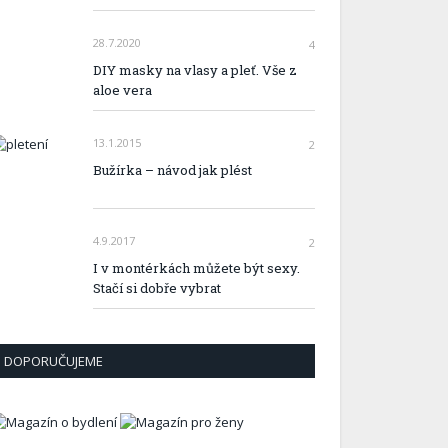
28.7.2020
4
DIY masky na vlasy a pleť. Vše z
aloe vera
13.1.2015
2
Bužírka – návod jak plést
4.9.2017
2
I v montérkách můžete být sexy.
Stačí si dobře vybrat
DOPORUČUJEME