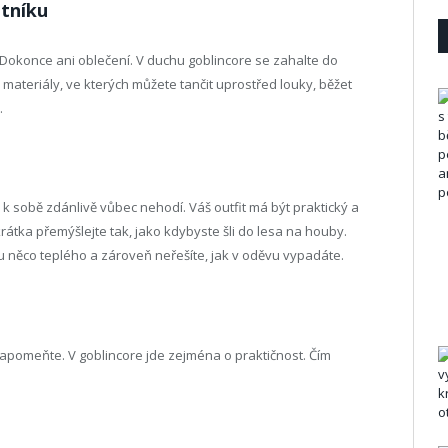
atníku
Dokonce ani oblečení. V duchu goblincore se zahalte do
 materiály, ve kterých můžete tančit uprostřed louky, běžet
.
 k sobě zdánlivě vůbec nehodí. Váš outfit má být praktický a
átka přemýšlejte tak, jako kdybyste šli do lesa na houby.
u něco teplého a zároveň neřešíte, jak v oděvu vypadáte.
apomeňte. V goblincore jde zejména o praktičnost. Čím