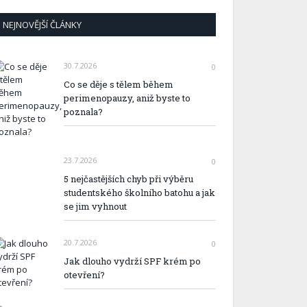
NEJNOVĚJŠÍ ČLÁNKY
30.7.2026
0
Co se děje s tělem během
perimenopauzy, aniž byste to
poznala?
23.7.2026
0
5 nejčastějších chyb při výběru
studentského školního batohu a jak
se jim vyhnout
20.7.2026
0
Jak dlouho vydrží SPF krém po
otevření?