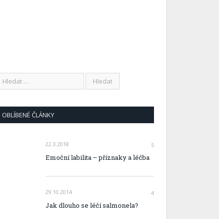
OBLÍBENÉ ČLÁNKY
22.3.2018
5
Emoční labilita – příznaky a léčba
29.10.2014
4
Jak dlouho se léčí salmonela?