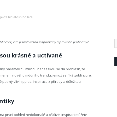
jevte hit letošního léta
evte hit letošního léta
goblincore, čím je tento trend inspirovaný a pro koho je vhodný?
jsou krásné a uctívané
yzdný náramek? S mírnou nadsázkou se dá prohlásit, že
amenem nového módního trendu, jemuž se říká goblincore.
ě patrný vliv hippies, inspirace z přírody a důležitou
ntiky
e na první pohled nedokonalé a ošklivé. Inspiraci můžete