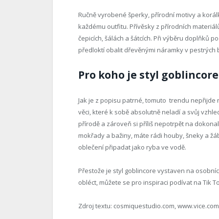
Ručně vyrobené šperky, přírodní motivy a korál
každému outfitu. Přívěsky z přírodních materiál
čepicích, šálách a šátcích. Při výběru doplňků p
předloktí obalit dřevěnými náramky v pestrých 
Pro koho je styl goblincore
Jak je z popisu patrné, tomuto trendu nepřijde
věci, které k sobě absolutně neladí a svůj vzhle
přírodě a zároveň si příliš nepotrpět na dokonal
mokřady a bažiny, máte rádi houby, šneky a žáby
oblečení připadat jako ryba ve vodě.
Přestože je styl goblincore vystaven na osobní
obléct, můžete se pro inspiraci podívat na Tik T
Zdroj textu: cosmiquestudio.com, www.vice.co