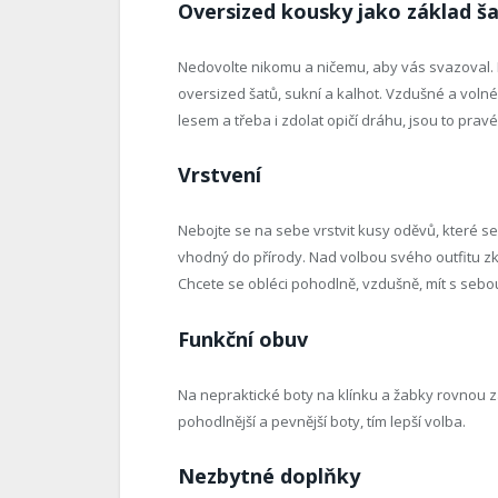
Oversized kousky jako základ š
Nedovolte nikomu a ničemu, aby vás svazoval. 
oversized šatů, sukní a kalhot. Vzdušné a volné
lesem a třeba i zdolat opičí dráhu, jsou to pravé
Vrstvení
Nebojte se na sebe vrstvit kusy oděvů, které se
vhodný do přírody. Nad volbou svého outfitu zkr
Chcete se obléci pohodlně, vzdušně, mít s sebo
Funkční obuv
Na nepraktické boty na klínku a žabky rovnou z
pohodlnější a pevnější boty, tím lepší volba.
Nezbytné doplňky