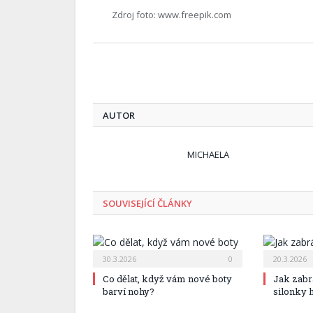
Zdroj foto: www.freepik.com
AUTOR
MICHAELA
SOUVISEJÍCÍ ČLÁNKY
30.3.2026
0
20.3.2026
Co dělat, když vám nové boty
Jak zabr
barví nohy?
silonky 