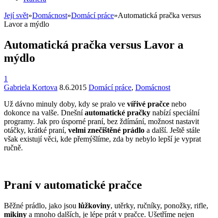
Její svět
»
Domácnost
»
Domácí práce
»
Automatická pračka versus
Lavor a mýdlo
Automatická pračka versus Lavor a
mýdlo
1
Gabriela Kortova
8.6.2015
Domácí práce
,
Domácnost
Už dávno minuly doby, kdy se pralo ve
vířivé pračce
nebo
dokonce na valše. Dnešní
automatické pračky
nabízí speciální
programy. Jak pro úsporné praní, bez ždímání, možnost nastavit
otáčky, krátké praní,
velmi znečištěné prádlo
a další. Ještě stále
však existují věci, kde přemýšlíme, zda by nebylo lepší je vyprat
ručně.
Praní v automatické pračce
Běžné prádlo, jako jsou
lůžkoviny
, utěrky, ručníky, ponožky, rifle,
mikiny
a mnoho dalších, je lépe prát v pračce. Ušetříme nejen