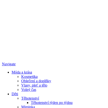
Navigate
Móda a krása
Kosmetika
Oblečení a doplňky
Vlasy, pleť a tělo
Volný čas
Děti
Těhotenství
Těhotenství týden po týdnu
Miminka