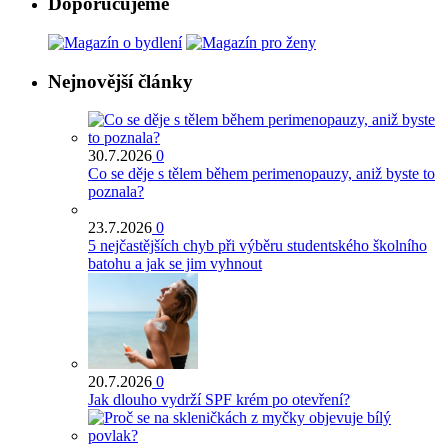
Doporučujeme
Nejnovější články
30.7.2026
0
Co se děje s tělem během perimenopauzy, aniž byste to
poznala?
23.7.2026
0
5 nejčastějších chyb při výběru studentského školního
batohu a jak se jim vyhnout
20.7.2026
0
Jak dlouho vydrží SPF krém po otevření?