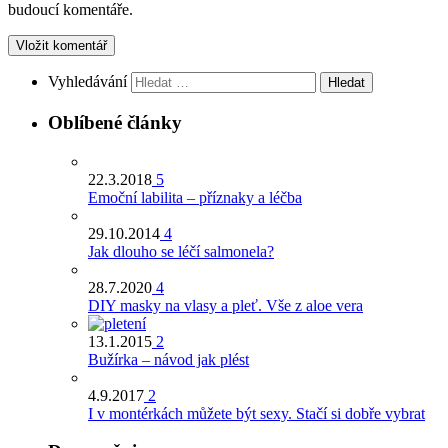
budoucí komentáře.
Vyhledávání
Oblíbené články
22.3.2018
5
Emoční labilita – příznaky a léčba
29.10.2014
4
Jak dlouho se léčí salmonela?
28.7.2020
4
DIY masky na vlasy a pleť. Vše z aloe vera
13.1.2015
2
Bužírka – návod jak plést
4.9.2017
2
I v montérkách můžete být sexy. Stačí si dobře vybrat