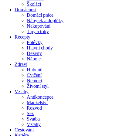
Školáci
Domácnost
Domácí práce
Nábytek a doplňky
Nakupování
Tipy a triky
Recepty
Polévky
Hlavní chody
Dezerty
Nápoje
Zdraví
Hubnutí
Cvičení
Nemoci
Životní styl
Vztahy
Antikoncepce
Manželství
Rozvod
Sex
Svatba
Vztahy
Cestování
Kariéra