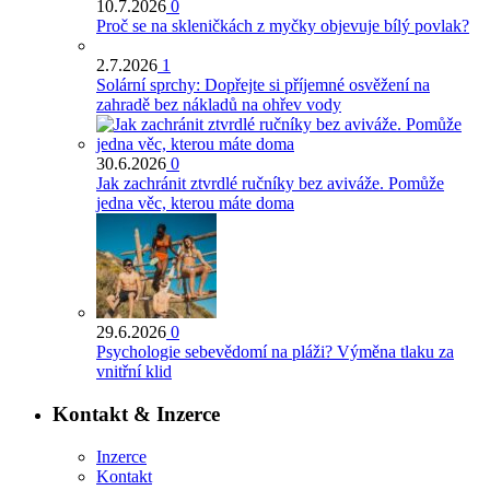
10.7.2026
0
Proč se na skleničkách z myčky objevuje bílý povlak?
2.7.2026
1
Solární sprchy: Dopřejte si příjemné osvěžení na
zahradě bez nákladů na ohřev vody
30.6.2026
0
Jak zachránit ztvrdlé ručníky bez aviváže. Pomůže
jedna věc, kterou máte doma
29.6.2026
0
Psychologie sebevědomí na pláži? Výměna tlaku za
vnitřní klid
Kontakt & Inzerce
Inzerce
Kontakt