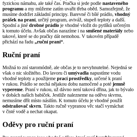
fyzickou námahu, ale také čas. Pračka si jede podle
nastaveného
programu
a my můžeme zatím uvařit třeba oběd. Samozřejmě, že
musíme dodržet základní principy. Barevné či bílé prádlo,
vhodný
prášek na praní
, určitý program, aviváž, stupeň teploty a další.
Spodní a jiné
drobné prádlo
je vhodné vložit do pytlíků určeným
k tomuto účelu. Avšak občas narazíme i na
smíšené materiály
nebo
takové, které se do pračky dát nemohou. V takovém případě
přichází na řadu
„ruční praní“
.
Ruční praní
Možná to zní staromódně, ale občas je to nevyhnutelné. Nejedná se
však o nic složitého. Do lavoru či
umývadla
napustíme vodu
vhodné teploty a použijeme
prací prostředky
, určené k praní
v rukou. Prádlo se nechá nějakou dobu namočené a poté
jemně
vypereme
. Praní v rukou, už dávno není taková dřina, jak to bývalo
v dobách našich babiček. Jestliže nalezneme na oděvu skvrnu,
nemusíme dřít místo násilím. K tomuto účelu je vhodné použít
odstraňovač skvrn
. Takto ručně vypranou věc stačí vymáchat
v čisté vodě a nechat okapat.
Oděvy pro ruční praní