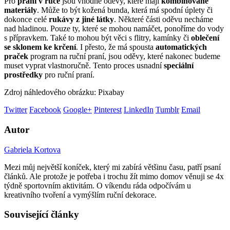
Pro
praní v ruce
jsou vhodné oděvy, které mají
kombinované
materiály
. Může to být kožená bunda, která má spodní úplety či
dokonce celé
rukávy z jiné látky
. Některé části oděvu necháme
nad hladinou. Pouze ty, které se mohou namáčet, ponoříme do vody
s přípravkem. Také to mohou být věci s flitry, kamínky či
oblečení
se sklonem ke krčení
. I přesto, že má spousta
automatických
praček
program na ruční praní, jsou oděvy, které nakonec budeme
muset vyprat vlastnoručně. Tento proces usnadní
speciální
prostředky
pro ruční praní.
Zdroj náhledového obrázku: Pixabay
Twitter
Facebook
Google+
Pinterest
LinkedIn
Tumblr
Email
Autor
Gabriela Kortova
Mezi můj největší koníček, který mi zabírá většinu času, patří psaní
článků. Ale protože je potřeba i trochu žít mimo domov věnuji se 4x
týdně sportovním aktivitám. O víkendu ráda odpočívám u
kreativního tvoření a vymýšlím ruční dekorace.
Související články