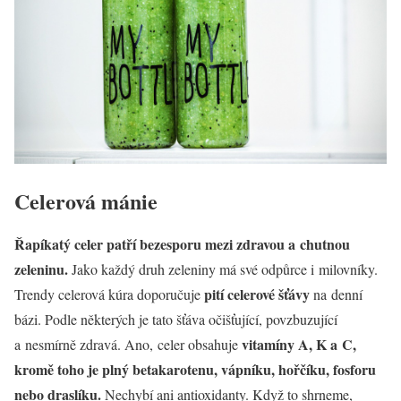
Celerová mánie
Řapíkatý celer patří bezesporu mezi zdravou a chutnou
zeleninu.
Jako každý druh zeleniny má své odpůrce i milovníky.
pití celerové šťávy
Trendy celerová kúra doporučuje
na denní
bázi. Podle některých je tato šťáva očišťující, povzbuzující
vitamíny A, K a C,
a nesmírně zdravá. Ano, celer obsahuje
kromě toho je plný betakarotenu, vápníku, hořčíku, fosforu
nebo draslíku.
Nechybí ani antioxidanty. Když to shrneme,