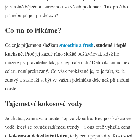
je vlastně báječnou surovinou ve všech podobách. Tak proč ho
jíst nebo pít jen při detoxu?
Co na to říkáme?
složkou
smoothie a fresh
, studené i teplé
Celer je příjemnou
kuchyně.
Proč jej každé ráno složitě odšťavňovat, když ho
můžete jíst pravidelně tak, jak jej máte rádi? Detoxikační účinek
celeru není prokázaný. Co však prokázané je, to je fakt, že je
zdravý a zaslouží si být ve vašem jídelníčku déle než při módní
očistě.
Tajemství kokosové vody
Je chutná, zajímavá a určitě stojí za zkoušku. Řeč je o kokosové
vodě, která se rovněž řadí mezi trendy – i ona totiž vyhrála cenu
kokosovou detoxikační kúru
o
, tedy cenu popularity. Kokosová