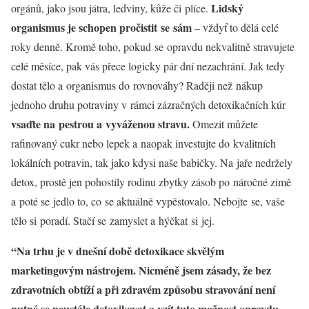
Lidský
orgánů, jako jsou játra, ledviny, kůže či plíce.
organismus je schopen pročistit se sám
– vždyť to dělá celé
roky denně. Kromě toho, pokud se opravdu nekvalitně stravujete
celé měsíce, pak vás přece logicky pár dní nezachrání. Jak tedy
dostat tělo a organismus do rovnováhy? Raději než nákup
jednoho druhu potraviny v rámci zázračných detoxikačních kúr
vsaďte na pestrou a vyváženou stravu.
Omezit můžete
rafinovaný cukr nebo lepek a naopak investujte do kvalitních
lokálních potravin, tak jako kdysi naše babičky. Na jaře nedržely
detox, prostě jen pohostily rodinu zbytky zásob po náročné zimě
a poté se jedlo to, co se aktuálně vypěstovalo. Nebojte se, vaše
tělo si poradí. Stačí se zamyslet a hýčkat si jej.
“Na trhu je v dnešní době detoxikace skvělým
marketingovým nástrojem. Nicméně jsem zásady, že bez
zdravotních obtíží a při zdravém způsobu stravování není
nutné se neustále detoxikovat a vzít tuto možnost opravdu