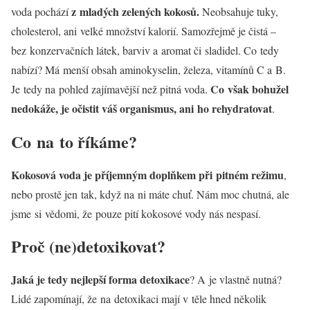
z mladých zelených kokosů.
voda pochází
Neobsahuje tuky,
cholesterol, ani velké množství kalorií. Samozřejmě je čistá –
bez konzervačních látek, barviv a aromat či sladidel. Co tedy
nabízí? Má menší obsah aminokyselin, železa, vitamínů C a B.
Co však bohužel
Je tedy na pohled zajímavější než pitná voda.
nedokáže, je očistit váš organismus, ani ho rehydratovat
.
Co na to říkáme?
Kokosová voda je příjemným doplňkem při pitném režimu
,
nebo prostě jen tak, když na ni máte chuť. Nám moc chutná, ale
jsme si vědomi, že pouze pití kokosové vody nás nespasí.
Proč (ne)detoxikovat?
Jaká je tedy nejlepší forma detoxikace
? A je vlastně nutná?
Lidé zapomínají, že na detoxikaci mají v těle hned několik