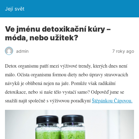
Její svět
Ve jménu detoxikační kúry –
móda, nebo užitek?
admin
7 roky ago
Detox organismu patří mezi výživové trendy, kterých dnes není
málo. Očista organismu formou diety nebo úpravy stravovacích
návyků je oblíbená nejen na jaře. Pomůže však radikální
detoxikace, nebo si naše tělo vystačí samo? Odpověď jsme se
snažili najít společně s výživovou poradkyní
Štěpánkou Čápovou.