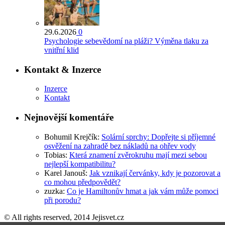
29.6.2026
0
Psychologie sebevědomí na pláži? Výměna tlaku za
vnitřní klid
Kontakt & Inzerce
Inzerce
Kontakt
Nejnovější komentáře
Bohumil Krejčík
:
Solární sprchy: Dopřejte si příjemné
osvěžení na zahradě bez nákladů na ohřev vody
Tobias
:
Která znamení zvěrokruhu mají mezi sebou
nejlepší kompatibilitu?
Karel Janouš
:
Jak vznikají červánky, kdy je pozorovat a
co mohou předpovědět?
zuzka
:
Co je Hamiltonův hmat a jak vám může pomoci
při porodu?
© All rights reserved, 2014 Jejisvet.cz