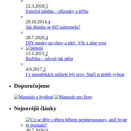
22.3.2018
5
Emoční labilita – příznaky a léčba
29.10.2014
4
Jak dlouho se léčí salmonela?
28.7.2020
4
DIY masky na vlasy a pleť. Vše z aloe vera
13.1.2015
2
Bužírka – návod jak plést
4.9.2017
2
I v montérkách můžete být sexy. Stačí si dobře vybrat
Doporučujeme
Nejnovější články
30.7.2026
0