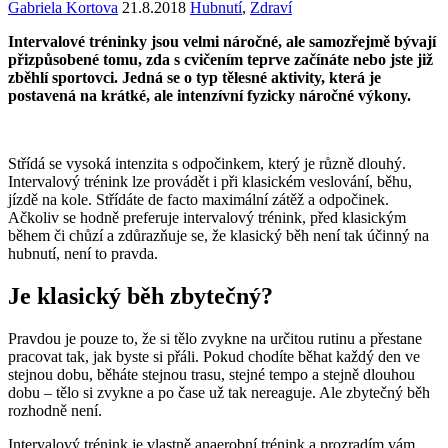
Gabriela Kortova
21.8.2018
Hubnutí
,
Zdraví
Intervalové tréninky jsou velmi náročné, ale samozřejmě bývají
přizpůsobené tomu, zda s cvičením teprve začínáte nebo jste již
zběhlí sportovci. Jedná se o typ tělesné aktivity, která je
postavená na krátké, ale intenzívní fyzicky náročné výkony.
Střídá se vysoká intenzita s odpočinkem, který je různě dlouhý.
Intervalový trénink lze provádět i při klasickém veslování, běhu,
jízdě na kole. Střídáte de facto maximální zátěž a odpočinek.
Ačkoliv se hodně preferuje intervalový trénink, před klasickým
během či chůzí a zdůrazňuje se, že klasický běh není tak účinný na
hubnutí, není to pravda.
Je klasický běh zbytečný?
Pravdou je pouze to, že si tělo zvykne na určitou rutinu a přestane
pracovat tak, jak byste si přáli. Pokud chodíte běhat každý den ve
stejnou dobu, běháte stejnou trasu, stejné tempo a stejně dlouhou
dobu – tělo si zvykne a po čase už tak nereaguje. Ale zbytečný běh
rozhodně není.
Intervalový trénink je vlastně anaerobní trénink a prozradím vám