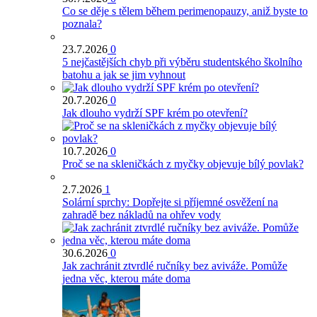
Co se děje s tělem během perimenopauzy, aniž byste to
poznala?
23.7.2026
0
5 nejčastějších chyb při výběru studentského školního
batohu a jak se jim vyhnout
20.7.2026
0
Jak dlouho vydrží SPF krém po otevření?
10.7.2026
0
Proč se na skleničkách z myčky objevuje bílý povlak?
2.7.2026
1
Solární sprchy: Dopřejte si příjemné osvěžení na
zahradě bez nákladů na ohřev vody
30.6.2026
0
Jak zachránit ztvrdlé ručníky bez aviváže. Pomůže
jedna věc, kterou máte doma