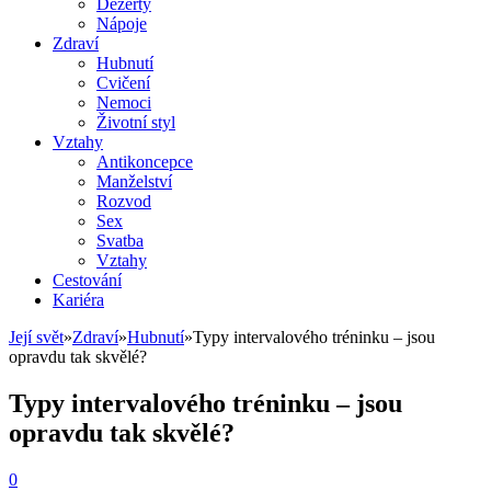
Dezerty
Nápoje
Zdraví
Hubnutí
Cvičení
Nemoci
Životní styl
Vztahy
Antikoncepce
Manželství
Rozvod
Sex
Svatba
Vztahy
Cestování
Kariéra
Její svět
»
Zdraví
»
Hubnutí
»
Typy intervalového tréninku – jsou
opravdu tak skvělé?
Typy intervalového tréninku – jsou
opravdu tak skvělé?
0