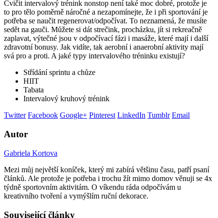
Cvičit intervalový trénink nonstop není také moc dobré, protože je
to pro tělo poměrně náročné a nezapomínejte, že i při sportování je
potřeba se naučit regenerovat/odpočívat. To neznamená, že musíte
sedět na gauči. Můžete si dát strečink, procházku, jít si rekreačně
zaplavat, výtečné jsou v odpočívací fázi i masáže, které mají i další
zdravotní bonusy. Jak vidíte, tak aerobní i anaerobní aktivity mají
svá pro a proti. A jaké typy intervalového tréninku existují?
Střídání sprintu a chůze
HIIT
Tabata
Intervalový kruhový trénink
Twitter
Facebook
Google+
Pinterest
LinkedIn
Tumblr
Email
Autor
Gabriela Kortova
Mezi můj největší koníček, který mi zabírá většinu času, patří psaní
článků. Ale protože je potřeba i trochu žít mimo domov věnuji se 4x
týdně sportovním aktivitám. O víkendu ráda odpočívám u
kreativního tvoření a vymýšlím ruční dekorace.
Související články