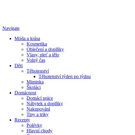
Navigate
Móda a krása
Kosmetika
Oblečení a doplňky
Vlasy, pleť a tělo
Volný čas
Děti
Těhotenství
Těhotenství týden po týdnu
Miminka
Školáci
Domácnost
Domácí práce
Nábytek a doplňky
Nakupování
Tipy a triky
Recepty
Polévky
Hlavní chody