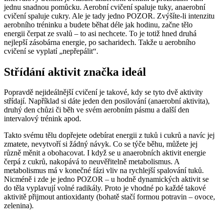
jednu snadnou pomůcku. Aerobní cvičení spaluje tuky, anaerobní
cvičení spaluje cukry. Ale je tady jedno POZOR. Zvýšíte-li intenzitu
aerobního tréninku a budete běhat déle jak hodinu, začne tělo
energii čerpat ze svalů – to asi nechcete. To je totiž hned druhá
nejlepší zásobárna energie, po sacharidech. Takže u aerobního
cvičení se vyplatí „nepřepálit“.
Střídání aktivit značka ideál
Popravdě nejideálnější cvičení je takové, kdy se tyto dvě aktivity
střídají. Například si dáte jeden den posilování (anaerobní aktivita),
druhý den chůzi či běh ve svém aerobním pásmu a další den
intervalový trénink apod.
Takto svému tělu dopřejete odebírat energii z tuků i cukrů a navíc jej
zmatete, nevytvoří si žádný návyk. Co se týče běhu, můžete jej
různě měnit a obohacovat. I když se u anaerobních aktivit energie
čerpá z cukrů, nakopává to neuvěřitelně metabolismus. A
metabolismus má v konečné fázi vliv na rychlejší spalování tuků.
Nicméně i zde je jedno POZOR – u hodně dynamických aktivit se
do těla vyplavují volné radikály. Proto je vhodné po každé takové
aktivitě přijmout antioxidanty (bohatě stačí formou potravin – ovoce,
zelenina).