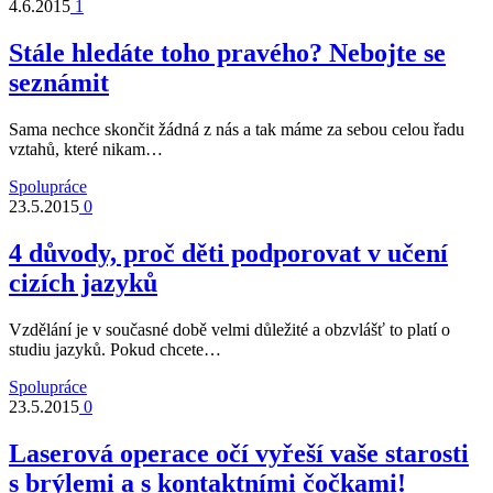
4.6.2015
1
Stále hledáte toho pravého? Nebojte se
seznámit
Sama nechce skončit žádná z nás a tak máme za sebou celou řadu
vztahů, které nikam…
Spolupráce
23.5.2015
0
4 důvody, proč děti podporovat v učení
cizích jazyků
Vzdělání je v současné době velmi důležité a obzvlášť to platí o
studiu jazyků. Pokud chcete…
Spolupráce
23.5.2015
0
Laserová operace očí vyřeší vaše starosti
s brýlemi a s kontaktními čočkami!