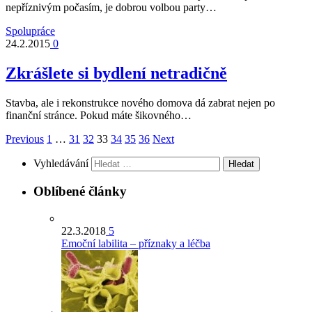
nepříznivým počasím, je dobrou volbou party…
Spolupráce
24.2.2015
0
Zkrášlete si bydlení netradičně
Stavba, ale i rekonstrukce nového domova dá zabrat nejen po
finanční stránce. Pokud máte šikovného…
Previous
1
…
31
32
33
34
35
36
Next
Vyhledávání
Oblíbené články
22.3.2018
5
Emoční labilita – příznaky a léčba