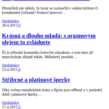
Přemýšleli jste někdy, že byste se rozloučili s vašimi brýlemi či
kontaktními čočkami? Pomocí laserové…
Spolupráce
28.4.2015
0
Krásná a dlouho mladá: s arganovým
olejem to zvládnete
Že je přírodní kosmetika hotovým zázrakem, o tom dnes již
nepochybuje zřejmě nikdo. Málokterý produkt…
Spolupráce
23.4.2015
0
Stříbrné a platinové šperky
Díky svému metalickému lesku a třpytu jsou stříbrné a v poslední
době i platinové šperky…
Spolupráce
17.4.2015
0