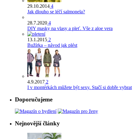
29.10.2014
4
Jak dlouho se léčí salmonela?
28.7.2020
4
DIY masky na vlasy a pleť. Vše z aloe vera
13.1.2015
2
Bužírka – návod jak plést
4.9.2017
2
I v montérkách můžete být sexy. Stačí si dobře vybrat
Doporučujeme
Nejnovější články