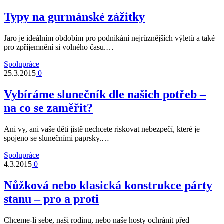
Typy na gurmánské zážitky
Jaro je ideálním obdobím pro podnikání nejrůznějších výletů a také
pro zpříjemnění si volného času.…
Spolupráce
25.3.2015
0
Vybíráme slunečník dle našich potřeb –
na co se zaměřit?
Ani vy, ani vaše děti jistě nechcete riskovat nebezpečí, které je
spojeno se slunečními paprsky.…
Spolupráce
4.3.2015
0
Nůžková nebo klasická konstrukce párty
stanu – pro a proti
Chceme-li sebe, naši rodinu, nebo naše hosty ochránit před