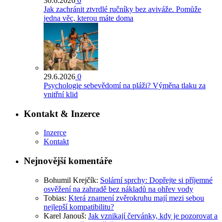
30.6.2026
0
Jak zachránit ztvrdlé ručníky bez aviváže. Pomůže
jedna věc, kterou máte doma
29.6.2026
0
Psychologie sebevědomí na pláži? Výměna tlaku za
vnitřní klid
Kontakt & Inzerce
Inzerce
Kontakt
Nejnovější komentáře
Bohumil Krejčík
:
Solární sprchy: Dopřejte si příjemné
osvěžení na zahradě bez nákladů na ohřev vody
Tobias
:
Která znamení zvěrokruhu mají mezi sebou
nejlepší kompatibilitu?
Karel Janouš
:
Jak vznikají červánky, kdy je pozorovat a