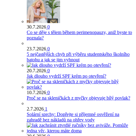
30.7.2026
0
Co se děje s tělem během perimenopauzy, aniž byste to
poznala?
23.7.2026
0
5 nejčastějších chyb při výběru studentského školního
batohu a jak se jim vyhnout
20.7.2026
0
Jak dlouho vydrží SPF krém po otevření?
10.7.2026
0
Proč se na skleničkách z myčky objevuje bílý povlak?
2.7.2026
1
Solární sprchy: Dopřejte si příjemné osvěžení na
zahradě bez nákladů na ohřev vody