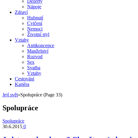
Dezerty
Nápoje
Zdraví
Hubnutí
Cvičení
Nemoci
Životní styl
Vztahy
Antikoncepce
Manželství
Rozvod
Sex
Svatba
Vztahy
Cestování
Kariéra
Její svět
»
Spolupráce
(Page 33)
Spolupráce
Spolupráce
30.6.2015
0