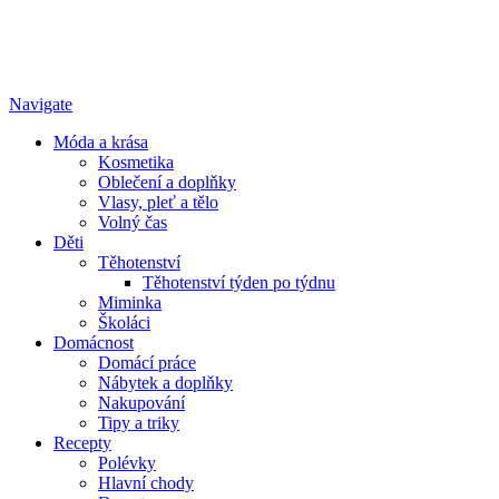
Navigate
Móda a krása
Kosmetika
Oblečení a doplňky
Vlasy, pleť a tělo
Volný čas
Děti
Těhotenství
Těhotenství týden po týdnu
Miminka
Školáci
Domácnost
Domácí práce
Nábytek a doplňky
Nakupování
Tipy a triky
Recepty
Polévky
Hlavní chody