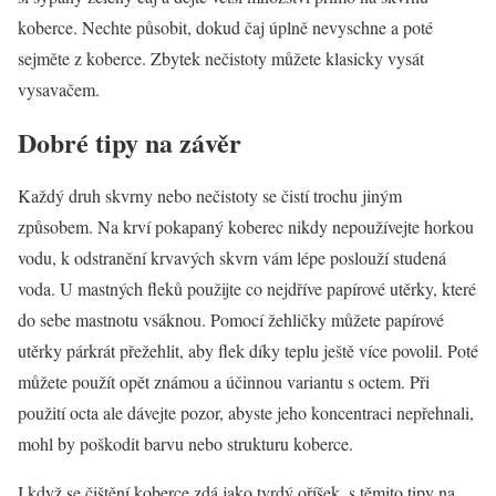
koberce. Nechte působit, dokud čaj úplně nevyschne a poté
sejměte z koberce. Zbytek nečistoty můžete klasicky vysát
vysavačem.
Dobré tipy na závěr
Každý druh skvrny nebo nečistoty se čistí trochu jiným
způsobem. Na krví pokapaný koberec nikdy nepoužívejte horkou
vodu, k odstranění krvavých skvrn vám lépe poslouží studená
voda. U mastných fleků použijte co nejdříve papírové utěrky, které
do sebe mastnotu vsáknou. Pomocí žehličky můžete papírové
utěrky párkrát přežehlit, aby flek díky teplu ještě více povolil. Poté
můžete použít opět známou a účinnou variantu s octem. Při
použití octa ale dávejte pozor, abyste jeho koncentraci nepřehnali,
mohl by poškodit barvu nebo strukturu koberce.
I když se čištění koberce zdá jako tvrdý oříšek, s těmito tipy na