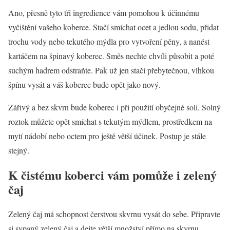
Ano, přesně tyto tři ingredience vám pomohou k účinnému
vyčištění vašeho koberce. Stačí smíchat ocet a jedlou sodu, přidat
trochu vody nebo tekutého mýdla pro vytvoření pěny, a nanést
kartáčem na špinavý koberec. Směs nechte chvíli působit a poté
suchým hadrem odstraňte. Pak už jen stačí přebytečnou, vlhkou
špínu vysát a váš koberec bude opět jako nový.
Zářivý a bez skvrn bude koberec i při použití obyčejné soli. Solný
roztok můžete opět smíchat s tekutým mýdlem, prostředkem na
mytí nádobí nebo octem pro ještě větší účinek. Postup je stále
stejný.
K čistému koberci vám pomůže i zelený
čaj
Zelený čaj má schopnost čerstvou skvrnu vysát do sebe. Připravte
si sypaný zelený čaj a dejte větší množství přímo na skvrnu