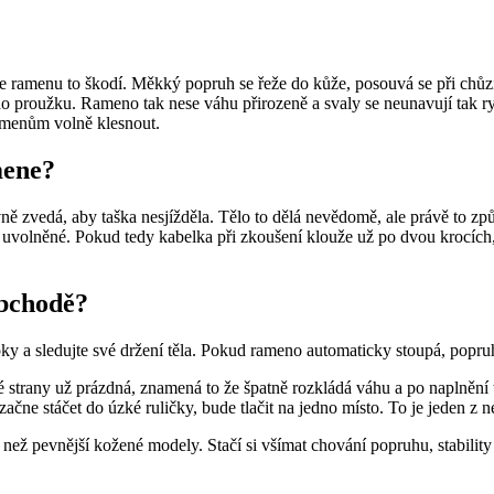
ale ramenu to škodí. Měkký popruh se řeže do kůže, posouvá se při chů
kého proužku. Rameno tak nese váhu přirozeně a svaly se neunavují tak r
ramenům volně klesnout.
mene?
vně zvedá, aby taška nesjížděla. Tělo to dělá nevědomě, ale právě to z
e uvolněné. Pokud tedy kabelka při zkoušení klouže už po dvou krocích, 
obchodě?
kroky a sledujte své držení těla. Pokud rameno automaticky stoupá, popr
 strany už prázdná, znamená to že špatně rozkládá váhu a po naplnění t
ačne stáčet do úzké ruličky, bude tlačit na jedno místo. To je jeden z n
 než pevnější kožené modely. Stačí si všímat chování popruhu, stabili