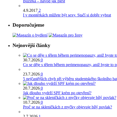
Bužírka – návod jak plést
4.9.2017
2
I v montérkách můžete být sexy. Stačí si dobře vybrat
Doporučujeme
Nejnovější články
30.7.2026
0
Co se děje s tělem během perimenopauzy, aniž byste to 
23.7.2026
0
5 nejčastějších chyb při výběru studentského školního ba
20.7.2026
0
Jak dlouho vydrží SPF krém po otevření?
10.7.2026
0
Proč se na skleničkách z myčky objevuje bílý povlak?
2.7.2026
1