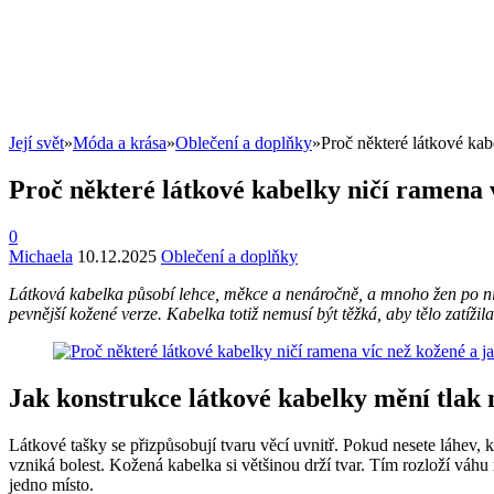
Její svět
»
Móda a krása
»
Oblečení a doplňky
»
Proč některé látkové kab
Proč některé látkové kabelky ničí ramena 
0
Michaela
10.12.2025
Oblečení a doplňky
Látková kabelka působí lehce, měkce a nenáročně, a mnoho žen po ní 
pevnější kožené verze. Kabelka totiž nemusí být těžká, aby tělo zatí
Jak konstrukce látkové kabelky mění tlak
Látkové tašky se přizpůsobují tvaru věcí uvnitř. Pokud nesete láhev
vzniká bolest. Kožená kabelka si většinou drží tvar. Tím rozloží váh
jedno místo.