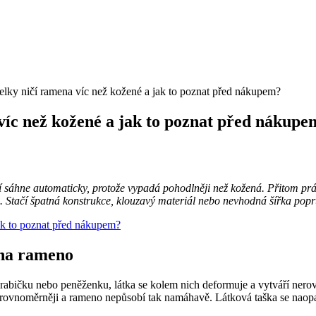
elky ničí ramena víc než kožené a jak to poznat před nákupem?
víc než kožené a jak to poznat před nákupe
sáhne automaticky, protože vypadá pohodlněji než kožená. Přitom právě 
žila. Stačí špatná konstrukce, klouzavý materiál nebo nevhodná šířka p
 na rameno
, krabičku nebo peněženku, látka se kolem nich deformuje a vytváří ner
u rovnoměrněji a rameno nepůsobí tak namáhavě. Látková taška se naopa