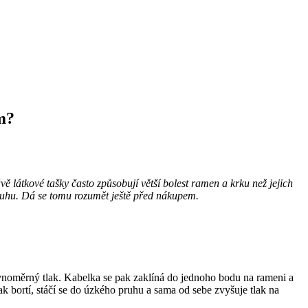
m?
látkové tašky často způsobují větší bolest ramen a krku než jejich
opruhu. Dá se tomu rozumět ještě před nákupem.
ovnoměrný tlak. Kabelka se pak zaklíná do jednoho bodu na rameni a
k bortí, stáčí se do úzkého pruhu a sama od sebe zvyšuje tlak na