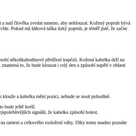
zi a nutí člověka zvedat rameno, aby neklouzal. Kožený popruh bývá
ychle. Pokud má látková taška úzký popruh, je téměř jisté, že začne
působí několikahodinové přetížení trapézů. Kožená kabelka drží na
znamená to, že bude klouzat i celý den a způsobí napětí v oblasti
uh klouže a kabelka mění pozici, nebude se nosit pohodlně.
o bude ještě horší.
ejspolehlivějších signálů, že kabelka způsobí bolest.
ty na rameni a celkového rozložení váhy. Díky tomu snadno poznáte