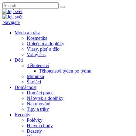
Navigate
Móda a krása
Kosmetika
Oblečení a doplňky
Vlasy, pleť a tělo
Volný čas
Děti
Těhotenství
Těhotenství týden po týdnu
Miminka
Školáci
Domácnost
Domácí práce
Nábytek a doplňky
Nakupování
Tipy a triky
Recepty
Polévky
Hlavní chody
Dezerty