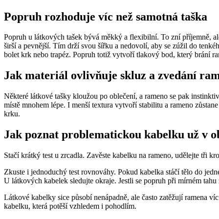
Popruh rozhoduje víc než samotná taška
Popruh u látkových tašek bývá měkký a flexibilní. To zní příjemně, 
širší a pevnější. Tím drží svou šířku a nedovolí, aby se zúžil do ten
bolet krk nebo trapéz. Popruh totiž vytvoří tlakový bod, který brání 
Jak materiál ovlivňuje skluz a zvedání ra
Některé látkové tašky kloužou po oblečení, a rameno se pak instinkti
místě mnohem lépe. I menší textura vytvoří stabilitu a rameno zůstan
krku.
Jak poznat problematickou kabelku už v 
Stačí krátký test u zrcadla. Zavěste kabelku na rameno, udělejte tři 
Zkuste i jednoduchý test rovnováhy. Pokud kabelka stáčí tělo do jedné
U látkových kabelek sledujte okraje. Jestli se popruh při mírném tahu z
Látkové kabelky sice působí nenápadně, ale často zatěžují ramena víc
kabelku, která potěší vzhledem i pohodlím.