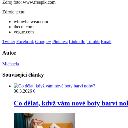
Zdroj foto: www.freepik.com
Zdroje textu:
whowhatwear.com
thecut.com
vogue.com
Twitter
Facebook
Google+
Pinterest
LinkedIn
Tumblr
Email
Autor
Michaela
Související články
30.3.2026
0
Co dělat, když vám nové boty barví no