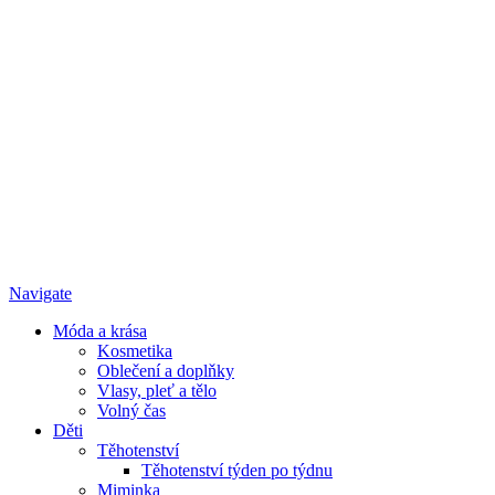
Navigate
Móda a krása
Kosmetika
Oblečení a doplňky
Vlasy, pleť a tělo
Volný čas
Děti
Těhotenství
Těhotenství týden po týdnu
Miminka