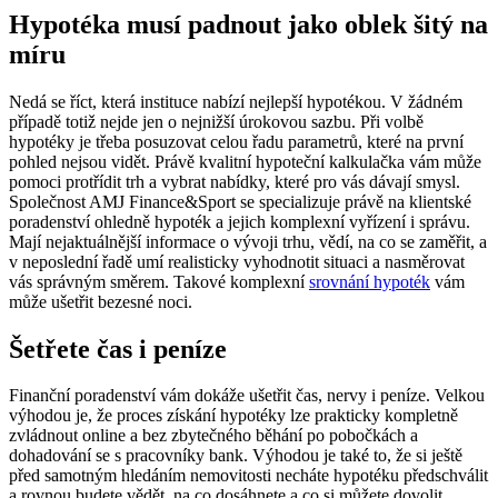
Hypotéka musí padnout jako oblek šitý na
míru
Nedá se říct, která instituce nabízí nejlepší hypotékou. V žádném
případě totiž nejde jen o nejnižší úrokovou sazbu. Při volbě
hypotéky je třeba posuzovat celou řadu parametrů, které na první
pohled nejsou vidět. Právě kvalitní hypoteční kalkulačka vám může
pomoci protřídit trh a vybrat nabídky, které pro vás dávají smysl.
Společnost AMJ Finance&Sport se specializuje právě na klientské
poradenství ohledně hypoték a jejich komplexní vyřízení i správu.
Mají nejaktuálnější informace o vývoji trhu, vědí, na co se zaměřit, a
v neposlední řadě umí realisticky vyhodnotit situaci a nasměrovat
vás správným směrem. Takové komplexní
srovnání hypoték
vám
může ušetřit bezesné noci.
Šetřete čas i peníze
Finanční poradenství vám dokáže ušetřit čas, nervy i peníze. Velkou
výhodou je, že proces získání hypotéky lze prakticky kompletně
zvládnout online a bez zbytečného běhání po pobočkách a
dohadování se s pracovníky bank. Výhodou je také to, že si ještě
před samotným hledáním nemovitosti necháte hypotéku předschválit
a rovnou budete vědět, na co dosáhnete a co si můžete dovolit.