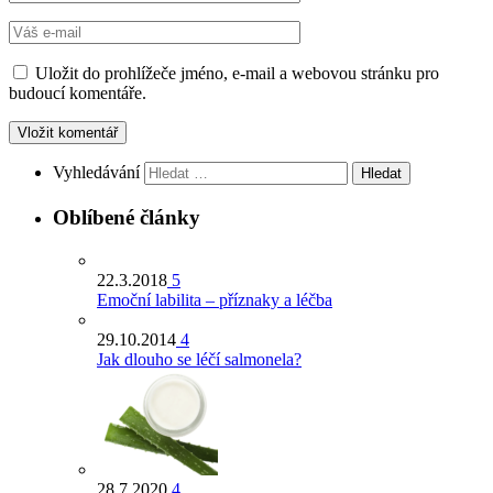
Uložit do prohlížeče jméno, e-mail a webovou stránku pro
budoucí komentáře.
Vyhledávání
Oblíbené články
22.3.2018
5
Emoční labilita – příznaky a léčba
29.10.2014
4
Jak dlouho se léčí salmonela?
28.7.2020
4