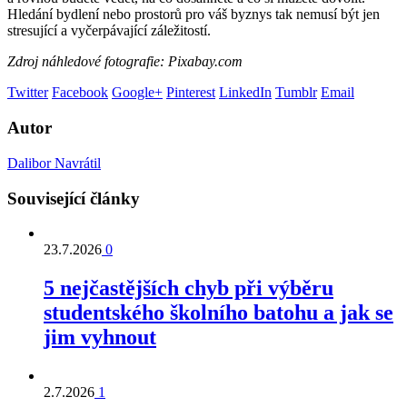
Hledání bydlení nebo prostorů pro váš byznys tak nemusí být jen
stresující a vyčerpávající záležitostí.
Zdroj náhledové fotografie: Pixabay.com
Twitter
Facebook
Google+
Pinterest
LinkedIn
Tumblr
Email
Autor
Dalibor Navrátil
Související články
23.7.2026
0
5 nejčastějších chyb při výběru
studentského školního batohu a jak se
jim vyhnout
2.7.2026
1