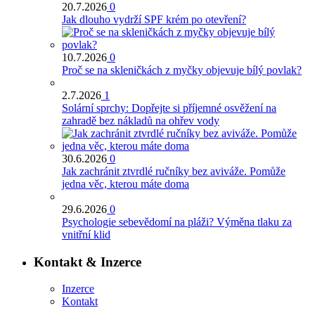
20.7.2026
0
Jak dlouho vydrží SPF krém po otevření?
10.7.2026
0
Proč se na skleničkách z myčky objevuje bílý povlak?
2.7.2026
1
Solární sprchy: Dopřejte si příjemné osvěžení na
zahradě bez nákladů na ohřev vody
30.6.2026
0
Jak zachránit ztvrdlé ručníky bez aviváže. Pomůže
jedna věc, kterou máte doma
29.6.2026
0
Psychologie sebevědomí na pláži? Výměna tlaku za
vnitřní klid
Kontakt & Inzerce
Inzerce
Kontakt