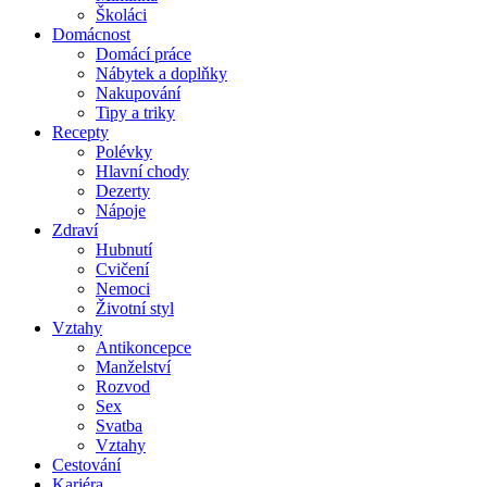
Školáci
Domácnost
Domácí práce
Nábytek a doplňky
Nakupování
Tipy a triky
Recepty
Polévky
Hlavní chody
Dezerty
Nápoje
Zdraví
Hubnutí
Cvičení
Nemoci
Životní styl
Vztahy
Antikoncepce
Manželství
Rozvod
Sex
Svatba
Vztahy
Cestování
Kariéra