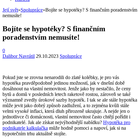
Její svět
»
Spolupráce
»
Bojíte se hypotéky? S finančním poradenstvím
nemusíte!
Bojíte se hypotéky? S finančním
poradenstvím nemusíte!
0
Dalibor Navrátil
29.10.2023
Spolupráce
Pokud jste se zrovna nenarodili do zlaté kolébky, je pro vás
hypotéka pravděpodobně jedinou možností, jak v dnešní době
dosáhnout na vlastní nemovitost. Jenže jako by nestačilo, že ceny
bytů a domů v posledních letech raketově rostou, zároveň se také
významně zvedly úrokové sazby hypoték. I tak se ale stále hypotéka
může jevit jako dobrý způsob zadlužení, a to zejména kvůli stále
velmi vysoké inflaci, která dluh přirozeně ukrajuje. A nejde jen o
jednotlivce či domácnosti, vlastní nemovitost často chtějí pořídit i
podnikatelé. Jak ale získat nejvýhodnější nabídku?
Hypotéka pro
podnikatele kalkulačka
může hodně pomoci a napoví, jak si na
hypotečním trhu aktuálně stojíte.