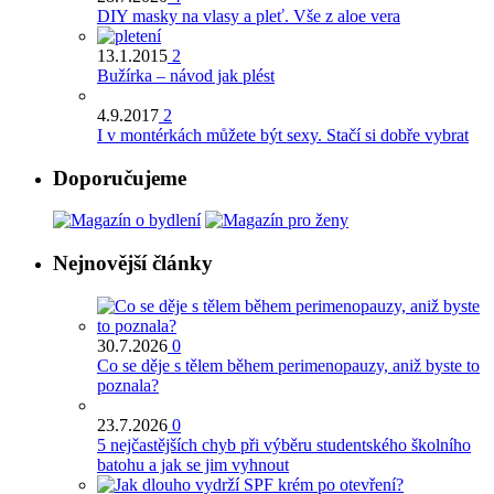
DIY masky na vlasy a pleť. Vše z aloe vera
13.1.2015
2
Bužírka – návod jak plést
4.9.2017
2
I v montérkách můžete být sexy. Stačí si dobře vybrat
Doporučujeme
Nejnovější články
30.7.2026
0
Co se děje s tělem během perimenopauzy, aniž byste to
poznala?
23.7.2026
0
5 nejčastějších chyb při výběru studentského školního
batohu a jak se jim vyhnout