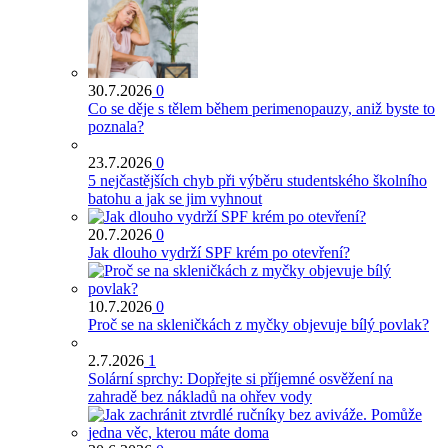
30.7.2026
0
Co se děje s tělem během perimenopauzy, aniž byste to
poznala?
23.7.2026
0
5 nejčastějších chyb při výběru studentského školního
batohu a jak se jim vyhnout
20.7.2026
0
Jak dlouho vydrží SPF krém po otevření?
10.7.2026
0
Proč se na skleničkách z myčky objevuje bílý povlak?
2.7.2026
1
Solární sprchy: Dopřejte si příjemné osvěžení na
zahradě bez nákladů na ohřev vody