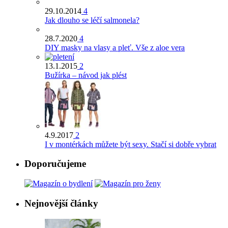
29.10.2014
4
Jak dlouho se léčí salmonela?
28.7.2020
4
DIY masky na vlasy a pleť. Vše z aloe vera
13.1.2015
2
Bužírka – návod jak plést
4.9.2017
2
I v montérkách můžete být sexy. Stačí si dobře vybrat
Doporučujeme
Nejnovější články