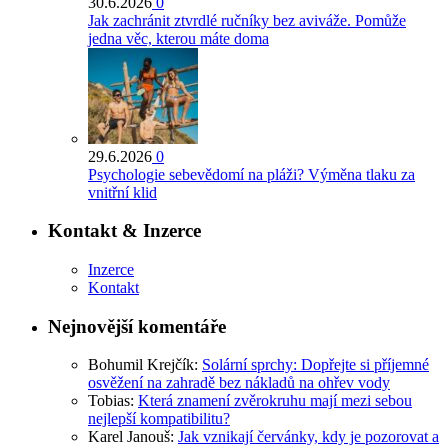
30.6.2026
0
Jak zachránit ztvrdlé ručníky bez aviváže. Pomůže
jedna věc, kterou máte doma
29.6.2026
0
Psychologie sebevědomí na pláži? Výměna tlaku za
vnitřní klid
Kontakt & Inzerce
Inzerce
Kontakt
Nejnovější komentáře
Bohumil Krejčík
:
Solární sprchy: Dopřejte si příjemné
osvěžení na zahradě bez nákladů na ohřev vody
Tobias
:
Která znamení zvěrokruhu mají mezi sebou
nejlepší kompatibilitu?
Karel Janouš
:
Jak vznikají červánky, kdy je pozorovat a