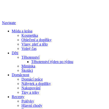
Navigate
Móda a krása
Kosmetika
Oblečení a doplňky
Vlasy, pleť a tělo
Volný čas
Děti
Těhotenství
Těhotenství týden po týdnu
Miminka
Školáci
Domácnost
Domácí práce
Nábytek a doplňky
Nakupování
Tipy a triky
Recepty
Polévky
Hlavní chody