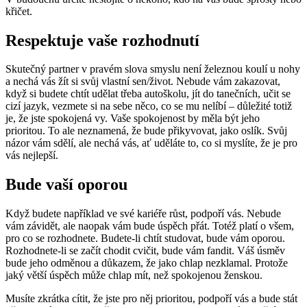
křičet.
Respektuje vaše rozhodnutí
Skutečný partner v pravém slova smyslu není železnou koulí u nohy
a nechá vás žít si svůj vlastní sen/život. Nebude vám zakazovat,
když si budete chtít udělat třeba autoškolu, jít do tanečních, učit se
cizí jazyk, vezmete si na sebe něco, co se mu nelíbí – důležité totiž
je, že jste spokojená vy. Vaše spokojenost by měla být jeho
prioritou. To ale neznamená, že bude přikyvovat, jako oslík. Svůj
názor vám sdělí, ale nechá vás, ať uděláte to, co si myslíte, že je pro
vás nejlepší.
Bude vaší oporou
Když budete například ve své kariéře růst, podpoří vás. Nebude
vám závidět, ale naopak vám bude úspěch přát. Totéž platí o všem,
pro co se rozhodnete. Budete-li chtít studovat, bude vám oporou.
Rozhodnete-li se začít chodit cvičit, bude vám fandit. Váš úsměv
bude jeho odměnou a důkazem, že jako chlap nezklamal. Protože
jaký větší úspěch může chlap mít, než spokojenou ženskou.
Musíte zkrátka cítit, že jste pro něj prioritou, podpoří vás a bude stát