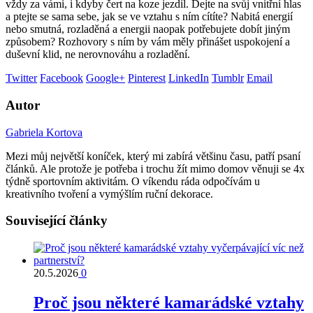
vždy za vámi, i kdyby čert na koze jezdil. Dejte na svůj vnitřní hlas
a ptejte se sama sebe, jak se ve vztahu s ním cítíte? Nabitá energií
nebo smutná, rozladěná a energii naopak potřebujete dobít jiným
způsobem? Rozhovory s ním by vám měly přinášet uspokojení a
duševní klid, ne nerovnováhu a rozladění.
Twitter
Facebook
Google+
Pinterest
LinkedIn
Tumblr
Email
Autor
Gabriela Kortova
Mezi můj největší koníček, který mi zabírá většinu času, patří psaní
článků. Ale protože je potřeba i trochu žít mimo domov věnuji se 4x
týdně sportovním aktivitám. O víkendu ráda odpočívám u
kreativního tvoření a vymýšlím ruční dekorace.
Související články
20.5.2026
0
Proč jsou některé kamarádské vztahy