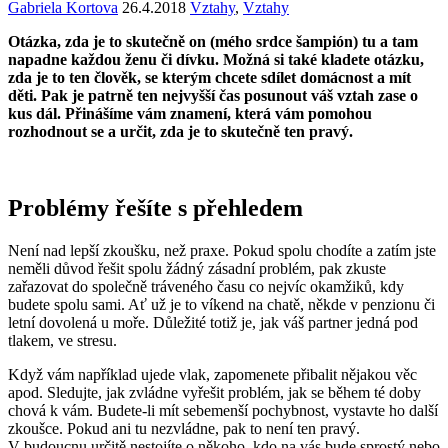
Gabriela Kortova
26.4.2018
Vztahy
,
Vztahy
Otázka, zda je to skutečně on (mého srdce šampión) tu a tam
napadne každou ženu či dívku. Možná si také kladete otázku,
zda je to ten člověk, se kterým chcete sdílet domácnost a mít
děti. Pak je patrně ten nejvyšší čas posunout váš vztah zase o
kus dál. Přinášíme vám znamení, která vám pomohou
rozhodnout se a určit, zda je to skutečně ten pravý.
Problémy řešíte s přehledem
Není nad lepší zkoušku, než praxe. Pokud spolu chodíte a zatím jste
neměli důvod řešit spolu žádný zásadní problém, pak zkuste
zařazovat do společně tráveného času co nejvíc okamžiků, kdy
budete spolu sami. Ať už je to víkend na chatě, někde v penzionu či
letní dovolená u moře. Důležité totiž je, jak váš partner jedná pod
tlakem, ve stresu.
Když vám například ujede vlak, zapomenete přibalit nějakou věc
apod. Sledujte, jak zvládne vyřešit problém, jak se během té doby
chová k vám. Budete-li mít sebemenší pochybnost, vystavte ho další
zkoušce. Pokud ani tu nezvládne, pak to není ten pravý.
V budoucnu určitě nestojíte o někoho, kdo na vás bude sprostý nebo