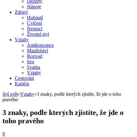
Dezerty
Nápoje
Zdraví
Hubnutí
Cvičení
Nemoci
Životní styl
Vztahy
Antikoncepce
Manželství
Rozvod
Sex
Svatba
Vztahy
Cestování
Kariéra
Její svět
»
Vztahy
»
3 znaky, podle kterých zjistíte, že jde o toho
pravého
3 znaky, podle kterých zjistíte, že jde o
toho pravého
0