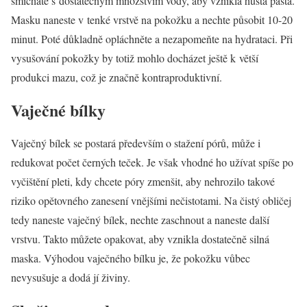
smícháte s dostatečným množstvím vody, aby vznikla hustá pasta.
Masku naneste v tenké vrstvě na pokožku a nechte působit 10-20
minut. Poté důkladně opláchněte a nezapomeňte na hydrataci. Při
vysušování pokožky by totiž mohlo docházet ještě k větší
produkci mazu, což je značně kontraproduktivní.
Vaječné bílky
Vaječný bílek se postará především o stažení pórů, může i
redukovat počet černých teček. Je však vhodné ho užívat spíše po
vyčištění pleti, kdy chcete póry zmenšit, aby nehrozilo takové
riziko opětovného zanesení vnějšími nečistotami. Na čistý obličej
tedy naneste vaječný bílek, nechte zaschnout a naneste další
vrstvu. Takto můžete opakovat, aby vznikla dostatečně silná
maska. Výhodou vaječného bílku je, že pokožku vůbec
nevysušuje a dodá jí živiny.