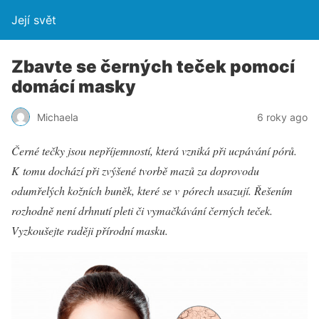
Její svět
Zbavte se černých teček pomocí
domácí masky
Michaela
6 roky ago
Černé tečky jsou nepříjemností, která vzniká při ucpávání pórů.
K tomu dochází při zvýšené tvorbě mazů za doprovodu
odumřelých kožních buněk, které se v pórech usazují. Řešením
rozhodně není drhnutí pleti či vymačkávání černých teček.
Vyzkoušejte raději přírodní masku.