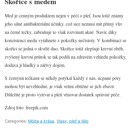
Skořice s medem
Med je cenným produktem nejen v péči o pleť. Jsou totiž známy
jeho silné antibakteriální účinky, což sice nemusí mít přímý vliv
na černé tečky, zabraňuje to však rozvinutí akné. Navíc díky
konzistenci medu vytáhnete z pokožky nečistoty. V kombinaci se
skořicí se jedná o skvělé duo. Skořice totiž zlepšuje krevní oběh,
zvýšený krevní průtok se tak podílí na zdravém vzhledu pokožky,
dodává jí hladký a zářivý dojem.
S černými tečkami se někdy potýkal každý z nás, ucpané póry
mohou být nevzhledné, je však velmi obtížné se jich zbavit.
Důležité je proto vytrvat a pleti věnovat dostatek správné péče.
Zdroj foto: freepik.com
Categories:
Móda a krása
,
Vlasy, pleť a tělo