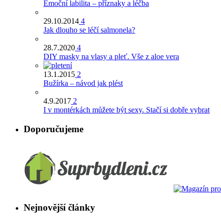
Emoční labilita – příznaky a léčba
29.10.2014
4
Jak dlouho se léčí salmonela?
28.7.2020
4
DIY masky na vlasy a pleť. Vše z aloe vera
13.1.2015
2
Bužírka – návod jak plést
4.9.2017
2
I v montérkách můžete být sexy. Stačí si dobře vybrat
Doporučujeme
Nejnovější články