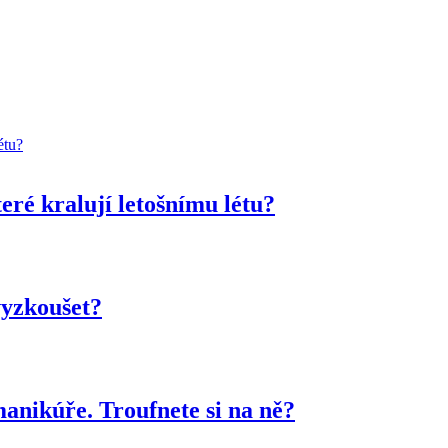
teré kralují letošnímu létu?
vyzkoušet?
manikúře. Troufnete si na ně?