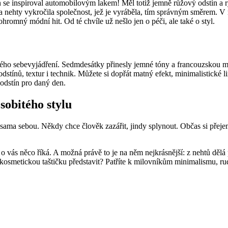
ín se inspiroval automobilovým lakem! Měl totiž jemně růžový odstín a r
 na nehty vykročila společnost, jež je vyráběla, tím správným směrem. V
ohromný módní hit. Od té chvíle už nešlo jen o péči, ale také o styl.
nského sebevyjádření. Sedmdesátky přinesly jemné tóny a francouzskou 
ínů, textur i technik. Můžete si dopřát matný efekt, minimalistické lin
odstín pro daný den.
sobitého stylu
 sama sebou. Někdy chce člověk zazářit, jindy splynout. Občas si přeje
u o vás něco říká. A možná právě to je na něm nejkrásnější: z nehtů dě
u kosmetickou taštičku představit? Patříte k milovníkům minimalismu, r