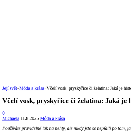
Její svět
»
Móda a krása
»
Včelí vosk, pryskyřice či želatina: Jaká je his
Včelí vosk, pryskyřice či želatina: Jaká je 
0
Michaela
11.8.2025
Móda a krása
Používáte pravidelně lak na nehty, ale nikdy jste se nepídili po tom, j