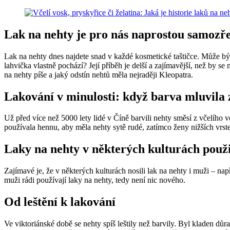
Lak na nehty je pro nás naprostou samozř
Lak na nehty dnes najdete snad v každé kosmetické taštičce. Může být
lahvička vlastně pochází? Její příběh je delší a zajímavější, než by se
na nehty píše a jaký odstín nehtů měla nejraději Kleopatra.
Lakování v minulosti: když barva mluvila 
Už před více než 5000 lety lidé v Číně barvili nehty směsí z včelího v
používala hennu, aby měla nehty sytě rudé, zatímco ženy nižších vrst
Laky na nehty v některých kulturách použi
Zajímavé je, že v některých kulturách nosili lak na nehty i muži – nap
muži rádi používají laky na nehty, tedy není nic nového.
Od leštění k lakování
Ve viktoriánské době se nehty spíš leštily než barvily. Byl kladen dů