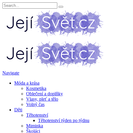
Navigate
Móda a krása
Kosmetika
Oblečení a doplňky
Vlasy, pleť a tělo
Volný čas
Děti
Těhotenství
Těhotenství týden po týdnu
Miminka
Školáci