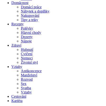
Domácnost
Domácí práce
Nábytek a doplňky
Nakupování
Tipy a triky
Recepty
Polévky
Hlavní chody
Dezerty
Nápoje
Zdraví
Hubnutí
Cvičení
Nemoci
Životní styl
Vztahy
Antikoncepce
Manželství
Rozvod
Sex
Svatba
Vztahy
Cestování
Kariéra