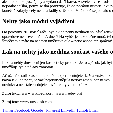
ale hned o rok později byla vydána další barva. A světe div se – odst
nejoblíbenějším, pouze se tím potvrzuje, že od počátku historie laku
konečně zakryly celý nehet a ladily s rtěnkou. V té době se jednalo o 
Nehty jako módní vyjádření
Od poloviny 20. století začal být lak na nehty nedílnou součástí že
opravdové nehtové umění. A dnes? Na výběr je nekonečné množství odst
štětečkem a máte na nehtech umělecké dílo – nebo aspoň ten správný 
Lak na nehty jako nedílná součást vašeho o
Lak na nehty dnes není jen kosmetický produkt. Je to způsob, jak být
umožňuje tyhle nálady zhmotnit .
Ať už máte rádi klasiku, nebo rádi experimentujete, každá vrstva lak
barva laku na nehty je vaší nejoblíbenější a nedokážete si bez ní svo
novinky a neustále sledujete nové trendy v manikúře?
Zdroj textu: www.wikipedia.org, www.hagley.org
Zdroj foto: www.unsplash.com
Twitter
Facebook
Google+
Pinterest
LinkedIn
Tumblr
Email