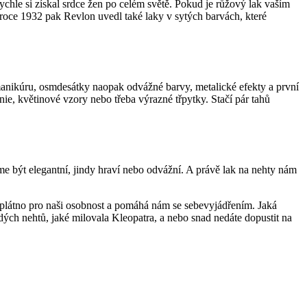
ychle si získal srdce žen po celém světě. Pokud je růžový lak vaším
 roce 1932 pak Revlon uvedl také laky v sytých barvách, které
manikúru, osmdesátky naopak odvážné barvy, metalické efekty a první
ie, květinové vzory nebo třeba výrazné třpytky. Stačí pár tahů
me být elegantní, jindy hraví nebo odvážní. A právě lak na nehty nám
lá plátno pro naši osobnost a pomáhá nám se sebevyjádřením. Jaká
udých nehtů, jaké milovala Kleopatra, a nebo snad nedáte dopustit na