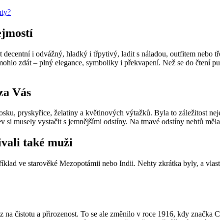
ejmostí
 decentní i odvážný, hladký i třpytivý, ladit s náladou, outfitem neb
 mohlo zdát – plný elegance, symboliky i překvapení. Než se do čtení pus
za Vás
osku, pryskyřice, želatiny a květinových výtažků. Byla to záležitost nej
ev si musely vystačit s jemnějšími odstíny. Na tmavé odstíny nehtů měl
vali také muži
říklad ve starověké Mezopotámii nebo Indii. Nehty zkrátka byly, a vlastn
raz na čistotu a přirozenost. To se ale změnilo v roce 1916, kdy značka