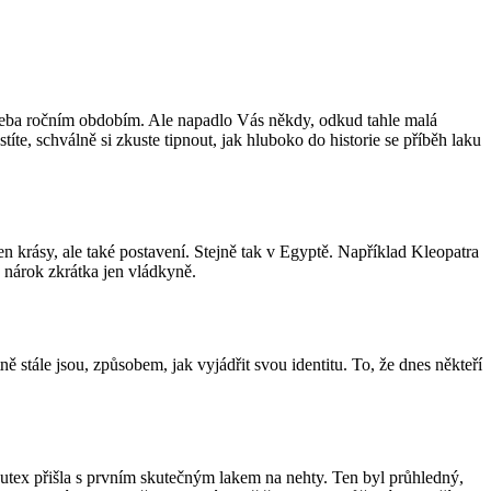
o třeba ročním obdobím. Ale napadlo Vás někdy, odkud tahle malá
títe, schválně si zkuste tipnout, jak hluboko do historie se příběh laku
en krásy, ale také postavení. Stejně tak v Egyptě. Například Kleopatra
a nárok zkrátka jen vládkyně.
ě stále jsou, způsobem, jak vyjádřit svou identitu. To, že dnes někteří
 Cutex přišla s prvním skutečným lakem na nehty. Ten byl průhledný,