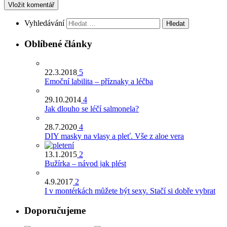
Vyhledávání
Oblíbené články
22.3.2018
5
Emoční labilita – příznaky a léčba
29.10.2014
4
Jak dlouho se léčí salmonela?
28.7.2020
4
DIY masky na vlasy a pleť. Vše z aloe vera
13.1.2015
2
Bužírka – návod jak plést
4.9.2017
2
I v montérkách můžete být sexy. Stačí si dobře vybrat
Doporučujeme