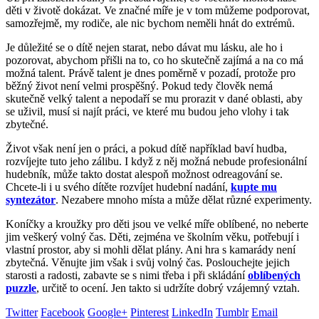
děti v životě dokázat. Ve značné míře je v tom můžeme podporovat,
samozřejmě, my rodiče, ale nic bychom neměli hnát do extrémů.
Je důležité se o dítě nejen starat, nebo dávat mu lásku, ale ho i
pozorovat, abychom přišli na to, co ho skutečně zajímá a na co má
možná talent. Právě talent je dnes poměrně v pozadí, protože pro
běžný život není velmi prospěšný. Pokud tedy člověk nemá
skutečně velký talent a nepodaří se mu prorazit v dané oblasti, aby
se uživil, musí si najít práci, ve které mu budou jeho vlohy i tak
zbytečné.
Život však není jen o práci, a pokud dítě například baví hudba,
rozvíjejte tuto jeho zálibu. I když z něj možná nebude profesionální
hudebník, může takto dostat alespoň možnost odreagování se.
Chcete-li i u svého dítěte rozvíjet hudební nadání,
kupte mu
syntezátor
. Nezabere mnoho místa a může dělat různé experimenty.
Koníčky a kroužky pro děti jsou ve velké míře oblíbené, no neberte
jim veškerý volný čas. Děti, zejména ve školním věku, potřebují i
vlastní prostor, aby si mohli dělat plány. Ani hra s kamarády není
zbytečná. Věnujte jim však i svůj volný čas. Poslouchejte jejich
starosti a radosti, zabavte se s nimi třeba i při skládání
oblíbených
puzzle
, určitě to ocení. Jen takto si udržíte dobrý vzájemný vztah.
Twitter
Facebook
Google+
Pinterest
LinkedIn
Tumblr
Email