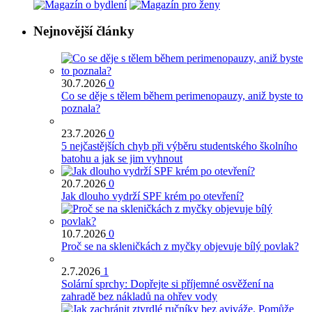
Nejnovější články
30.7.2026
0
Co se děje s tělem během perimenopauzy, aniž byste to
poznala?
23.7.2026
0
5 nejčastějších chyb při výběru studentského školního
batohu a jak se jim vyhnout
20.7.2026
0
Jak dlouho vydrží SPF krém po otevření?
10.7.2026
0
Proč se na skleničkách z myčky objevuje bílý povlak?
2.7.2026
1
Solární sprchy: Dopřejte si příjemné osvěžení na
zahradě bez nákladů na ohřev vody