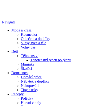
Navigate
Móda a krása
Kosmetika
Oblečení a doplňky
Vlasy, pleť a tělo
Volný čas
Děti
Těhotenství
Těhotenství týden po týdnu
Miminka
Školáci
Domácnost
Domácí práce
Nábytek a doplňky
Nakupování
Tipy a triky
Recepty
Polévky
Hlavní chody