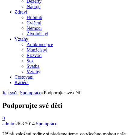
Dezerty
Nápoje
Zdraví
Hubnutí
Cvičení
Nemoci
Životní styl
Vztahy
Antikoncepce
Manželství
Rozvod
Sex
Svatba
Vztahy
Cestování
Kariéra
Její svět
»
Spolupráce
»
Podporujte své děti
Podporujte své děti
0
admin
26.8.2014
Spolupráce
Už při založení rodiny si představujeme, co všechno mohou naše