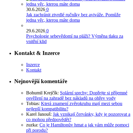
30.6.2026
0
Jak zachránit ztvrdlé ručníky bez aviváže. Pomůže
jedna věc, kterou máte doma
29.6.2026
0
Psychologie sebevědomí na pláži? Výměna tlaku za
vnitřní klid
Kontakt & Inzerce
Inzerce
Kontakt
Nejnovější komentáře
Bohumil Krejčík
:
Solární sprchy: Dopřejte si příjemné
osvěžení na zahradě bez nákladů na ohřev vody
Tobias
:
Která znamení zvěrokruhu mají mezi sebou
nejlepší kompatibilitu?
Karel Janouš
:
Jak vznikají červánky, kdy je pozorovat a
co mohou předpovědět?
zuzka
:
Co je Hamiltonův hmat a jak vám může pomoci
při porodu?