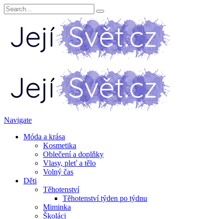
Navigate
Móda a krása
Kosmetika
Oblečení a doplňky
Vlasy, pleť a tělo
Volný čas
Děti
Těhotenství
Těhotenství týden po týdnu
Miminka
Školáci