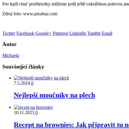
Pro lepší chuť profiterolky můžeme polít ještě cukrářskou polevou a
Zdroj foto: www.pixabay.com
Twitter
Facebook
Google+
Pinterest
LinkedIn
Tumblr
Email
Autor
Michaela
Související články
7.5.2024
0
Nejlepší moučníky na plech
10.11.2023
0
Recept na brownies: Jak připravit tu 