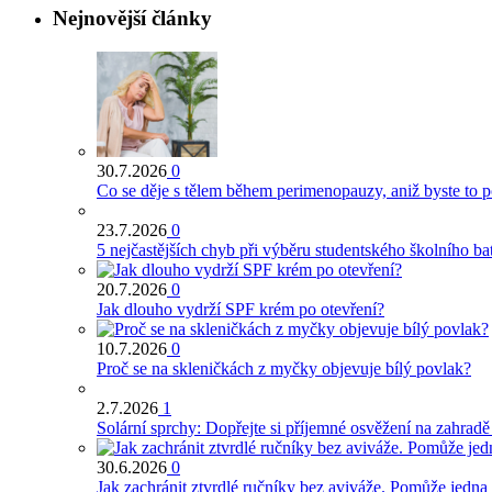
Nejnovější články
30.7.2026
0
Co se děje s tělem během perimenopauzy, aniž byste to 
23.7.2026
0
5 nejčastějších chyb při výběru studentského školního ba
20.7.2026
0
Jak dlouho vydrží SPF krém po otevření?
10.7.2026
0
Proč se na skleničkách z myčky objevuje bílý povlak?
2.7.2026
1
Solární sprchy: Dopřejte si příjemné osvěžení na zahrad
30.6.2026
0
Jak zachránit ztvrdlé ručníky bez aviváže. Pomůže jedna