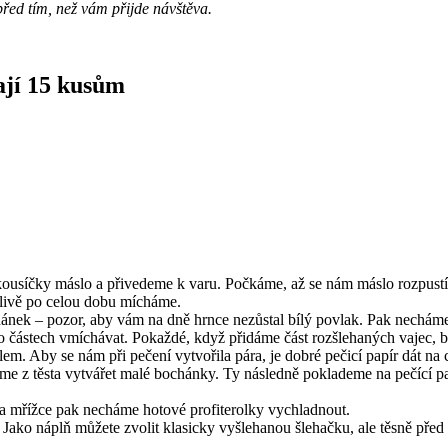
 před tím, než vám přijde návštěva.
ají 15 kusům
ousíčky máslo a přivedeme k varu. Počkáme, až se nám máslo rozpustí 
livě po celou dobu mícháme.
ek – pozor, aby vám na dně hrnce nezůstal bílý povlak. Pak necháme 
o částech vmíchávat. Pokaždé, když přidáme část rozšlehaných vajec, b
lem. Aby se nám při pečení vytvořila pára, je dobré pečicí papír dát na 
me z těsta vytvářet malé bochánky. Ty následně poklademe na pečící p
a mřížce pak necháme hotové profiterolky vychladnout.
 Jako náplň můžete zvolit klasicky vyšlehanou šlehačku, ale těsně před 