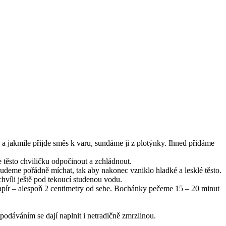
a jakmile přijde směs k varu, sundáme ji z plotýnky. Ihned přidáme
těsto chviličku odpočinout a zchládnout.
udeme pořádně míchat, tak aby nakonec vzniklo hladké a lesklé těsto.
chvíli ještě pod tekoucí studenou vodu.
apír – alespoň 2 centimetry od sebe. Bochánky pečeme 15 – 20 minut
podáváním se dají naplnit i netradičně zmrzlinou.