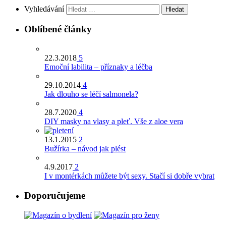
Vyhledávání
Oblíbené články
22.3.2018
5
Emoční labilita – příznaky a léčba
29.10.2014
4
Jak dlouho se léčí salmonela?
28.7.2020
4
DIY masky na vlasy a pleť. Vše z aloe vera
13.1.2015
2
Bužírka – návod jak plést
4.9.2017
2
I v montérkách můžete být sexy. Stačí si dobře vybrat
Doporučujeme