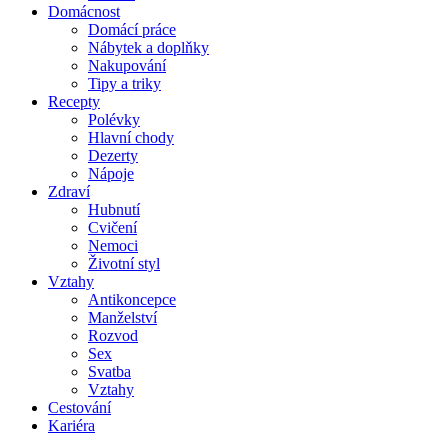
Domácnost
Domácí práce
Nábytek a doplňky
Nakupování
Tipy a triky
Recepty
Polévky
Hlavní chody
Dezerty
Nápoje
Zdraví
Hubnutí
Cvičení
Nemoci
Životní styl
Vztahy
Antikoncepce
Manželství
Rozvod
Sex
Svatba
Vztahy
Cestování
Kariéra