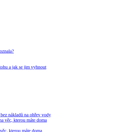
poznala?
tohu a jak se jim vyhnout
ě bez nákladů na ohřev vody
 věc, kterou máte doma