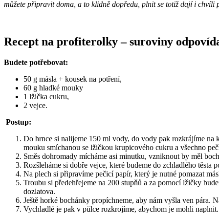
můžete připravit doma, a to klidně dopředu, plnit se totiž dají i chvíli
Recept na profiterolky – suroviny odpovíd
Budete potřebovat:
50 g másla + kousek na potření,
60 g hladké mouky
1 lžička cukru,
2 vejce.
Postup:
Do hrnce si nalijeme 150 ml vody, do vody pak rozkrájíme na k
mouku smíchanou se lžičkou krupicového cukru a všechno peč
Směs dohromady mícháme asi minutku, vzniknout by měl bochán
Rozšleháme si dobře vejce, které budeme do zchladlého těsta p
Na plech si připravíme pečicí papír, který je nutné pomazat más
Troubu si předehřejeme na 200 stupňů a za pomocí lžičky bude
dozlatova.
Ještě horké bochánky propíchneme, aby nám vyšla ven pára. N
Vychladlé je pak v půlce rozkrojíme, abychom je mohli naplnit.