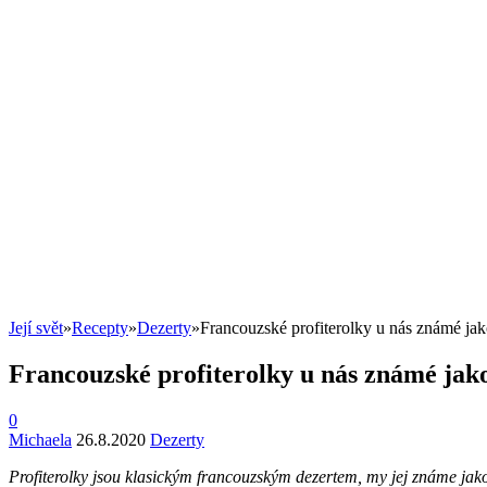
Její svět
»
Recepty
»
Dezerty
»
Francouzské profiterolky u nás známé jako
Francouzské profiterolky u nás známé jako 
0
Michaela
26.8.2020
Dezerty
Profiterolky jsou klasickým francouzským dezertem, my jej známe jako v