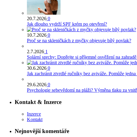
20.7.2026
0
Jak dlouho vydrží SPF krém po otevření?
10.7.2026
0
Proč se na skleničkách z myčky objevuje bílý povlak?
2.7.2026
1
Solární sprchy: Dopřejte si příjemné osvěžení na zahrad
30.6.2026
0
Jak zachránit ztvrdlé ručníky bez aviváže. Pomůže jedna
29.6.2026
0
Psychologie sebevědomí na pláži? Výměna tlaku za vnitř
Kontakt & Inzerce
Inzerce
Kontakt
Nejnovější komentáře