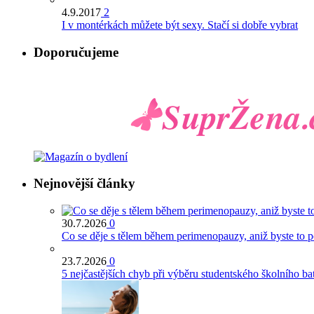
4.9.2017
2
I v montérkách můžete být sexy. Stačí si dobře vybrat
Doporučujeme
Nejnovější články
30.7.2026
0
Co se děje s tělem během perimenopauzy, aniž byste to 
23.7.2026
0
5 nejčastějších chyb při výběru studentského školního ba