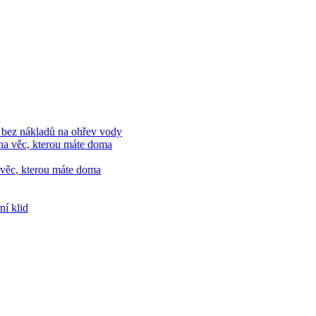
ě bez nákladů na ohřev vody
 věc, kterou máte doma
ní klid