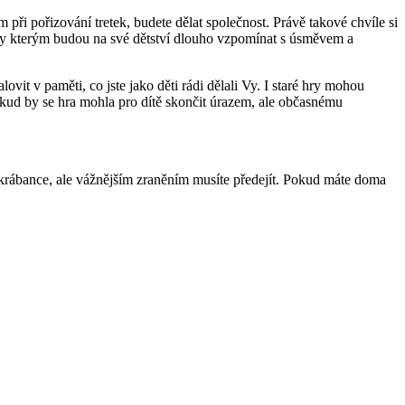
při pořizování tretek, budete dělat společnost. Právě takové chvíle si
 díky kterým budou na své dětství dlouho vzpomínat s úsměvem a
it v paměti, co jste jako děti rádi dělali Vy. I staré hry mohou
okud by se hra mohla pro dítě skončit úrazem, ale občasnému
krábance, ale vážnějším zraněním musíte předejít. Pokud máte doma