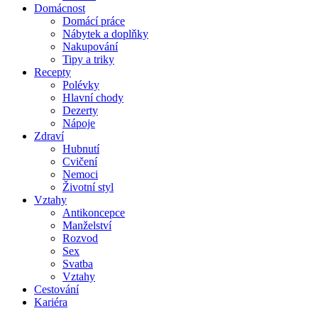
Domácnost
Domácí práce
Nábytek a doplňky
Nakupování
Tipy a triky
Recepty
Polévky
Hlavní chody
Dezerty
Nápoje
Zdraví
Hubnutí
Cvičení
Nemoci
Životní styl
Vztahy
Antikoncepce
Manželství
Rozvod
Sex
Svatba
Vztahy
Cestování
Kariéra