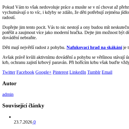
Pokud Vám to však nedovoluje práce a musíte se v ní chovat až přehnan
vychutnávají o to víc, i kdyby se zdálo, že děti potřebují zejména jí
radostí.
Dopřejte jim tento pocit. Vás to nic nestojí a ony budou mít neskuteč
potěšit a zaujmout více jako moderní hračka. Dejte jim možnost být 
dovádění nebraňte.
Děti mají největší radost z pohybu.
Nafukovací hrad na skákání
je 
Avšak právě kvůli aktivnímu dovádění a pohybu se většinou stávají 
krb, ochranu zajistí krbový paraván. Při hořícím krbu však buďte vždy
Twitter
Facebook
Google+
Pinterest
LinkedIn
Tumblr
Email
Autor
admin
Související články
23.7.2026
0