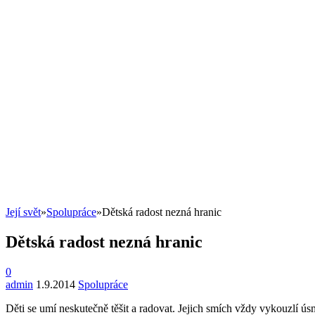
Její svět
»
Spolupráce
»
Dětská radost nezná hranic
Dětská radost nezná hranic
0
admin
1.9.2014
Spolupráce
D
ěti se umí neskutečně těšit a radovat. Jejich smích vždy vykouzlí ús