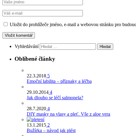
Uložit do prohlížeče jméno, e-mail a webovou stránku pro budou
Vyhledávání
Oblíbené články
22.3.2018
5
Emoční labilita – příznaky a léčba
29.10.2014
4
Jak dlouho se léčí salmonela?
28.7.2020
4
DIY masky na vlasy a pleť. Vše z aloe vera
13.1.2015
2
Bužírka – návod jak plést