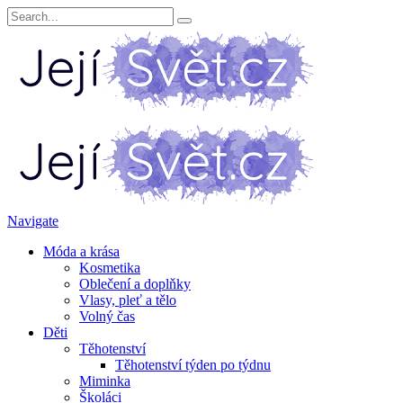
Navigate
Móda a krása
Kosmetika
Oblečení a doplňky
Vlasy, pleť a tělo
Volný čas
Děti
Těhotenství
Těhotenství týden po týdnu
Miminka
Školáci