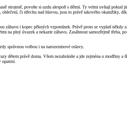
ě strojeně, povolte si uzdu alespoň s dětmi. Ty velmi uvítají pokud jim 
dlo, oblečení, či střechu nad hlavou, jsou to právě takového okamžiky,
nou zábavu i kopec pěkných vzpomínek. Právě proto se vyplatí někdy zalov
dětmi na plný úvazek a nekazte zábavu. Zasáhnout samozřejmě třeba, p
tedy správnou volbou i na narozeninové oslavy.
úrazy dětem právě doma. Všem nezabráníte a jde zejména o modřiny a š
 opatrní.