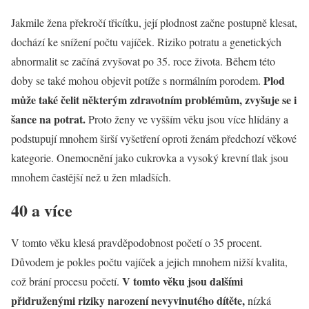
Jakmile žena překročí třicítku, její plodnost začne postupně klesat,
dochází ke snížení počtu vajíček. Riziko potratu a genetických
abnormalit se začíná zvyšovat po 35. roce života. Během této
Plod
doby se také mohou objevit potíže s normálním porodem.
může také čelit některým zdravotním problémům, zvyšuje se i
šance na potrat.
Proto ženy ve vyšším věku jsou více hlídány a
podstupují mnohem širší vyšetření oproti ženám předchozí věkové
kategorie. Onemocnění jako cukrovka a vysoký krevní tlak jsou
mnohem častější než u žen mladších.
40 a více
V tomto věku klesá pravděpodobnost početí o 35 procent.
Důvodem je pokles počtu vajíček a jejich mnohem nižší kvalita,
V tomto věku jsou dalšími
což brání procesu početí.
přidruženými riziky narození nevyvinutého dítěte,
nízká