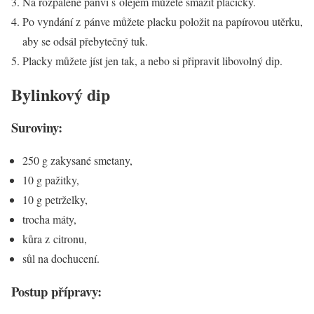
Na rozpálené pánvi s olejem můžete smažit placičky.
Po vyndání z pánve můžete placku položit na papírovou utěrku,
aby se odsál přebytečný tuk.
Placky můžete jíst jen tak, a nebo si připravit libovolný dip.
Bylinkový dip
Suroviny:
250 g zakysané smetany,
10 g pažitky,
10 g petrželky,
trocha máty,
kůra z citronu,
sůl na dochucení.
Postup přípravy: