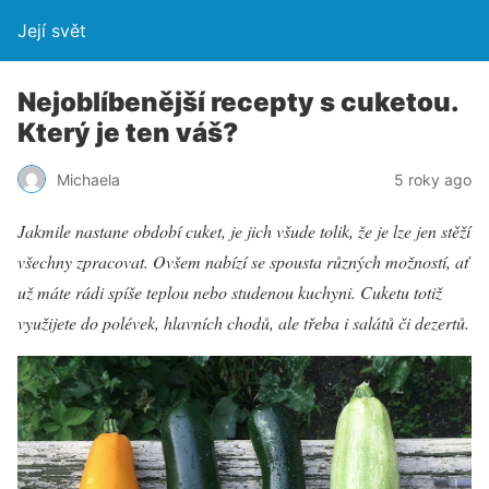
Její svět
Nejoblíbenější recepty s cuketou.
Který je ten váš?
Michaela
5 roky ago
Jakmile nastane období cuket, je jich všude tolik, že je lze jen stěží
všechny zpracovat. Ovšem nabízí se spousta různých možností, ať
už máte rádi spíše teplou nebo studenou kuchyni. Cuketu totiž
využijete do polévek, hlavních chodů, ale třeba i salátů či dezertů.