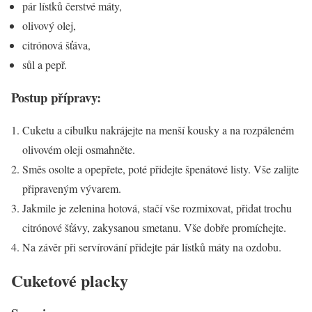
pár lístků čerstvé máty,
olivový olej,
citrónová šťáva,
sůl a pepř.
Postup přípravy:
Cuketu a cibulku nakrájejte na menší kousky a na rozpáleném
olivovém oleji osmahněte.
Směs osolte a opepřete, poté přidejte špenátové listy. Vše zalijte
připraveným vývarem.
Jakmile je zelenina hotová, stačí vše rozmixovat, přidat trochu
citrónové šťávy, zakysanou smetanu. Vše dobře promíchejte.
Na závěr při servírování přidejte pár lístků máty na ozdobu.
Cuketové placky