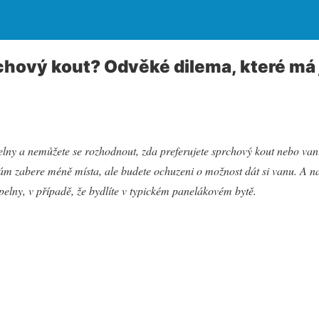
chový kout? Odvěké dilema, které m
elny a nemůžete se rozhodnout, zda preferujete sprchový kout nebo va
vám zabere méně místa, ale budete ochuzeni o možnost dát si vanu. A 
elny, v případě, že bydlíte v typickém panelákovém bytě.