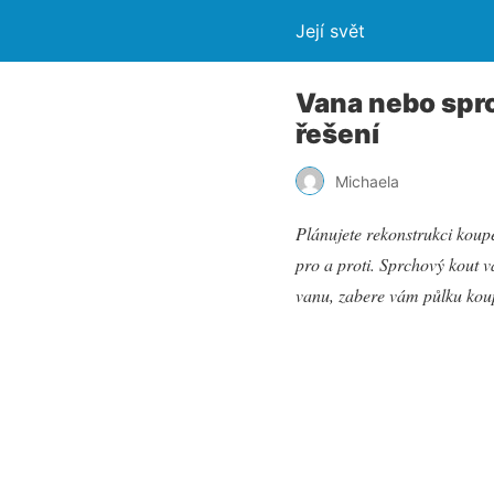
Její svět
Vana nebo spr
řešení
Michaela
Plánujete rekonstrukci koup
pro a proti. Sprchový kout 
vanu, zabere vám půlku koup