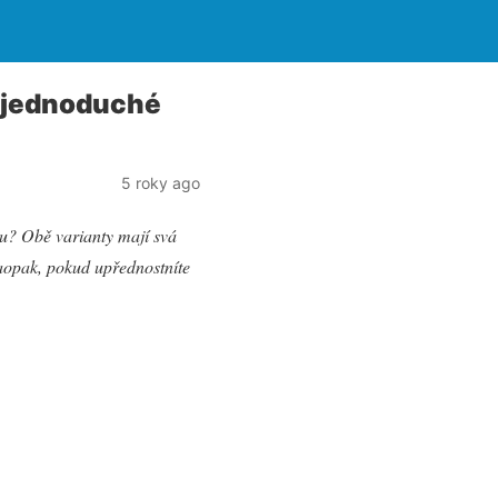
á jednoduché
5 roky ago
nu? Obě varianty mají svá
naopak, pokud upřednostníte