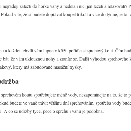
nejraději zalezli do horké vany a nedělali nic, jen leželi a relaxovali? 
Pokud víte, že si budete dopřávat koupel třikrát a více do týdne, je to r
enou a každou chvíli vám lupne v kříži, pořiďte si sprchový kout. Čím bud
 se bát, že vám uklouznou nohy a zraníte se. Další výhodou sprchového 
 takový, který má zabudované masážní trysky.
údržba
ve sprchovém koutu spotřebujete méně vody, nezapomínejte na to, že to p
Pokud budete ve vaně trávit většinu dní sprchováním, spotřeba vody bude
. A co se údržby týče, péče o sprchu i vanu je podobná.