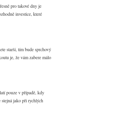
Přesně pro takové dny je
ozhodně investice, které
ete starší, tím bude sprchový
koutu je, že vám zabere málo
latí pouze v případě, kdy
 stejná jako při rychlých