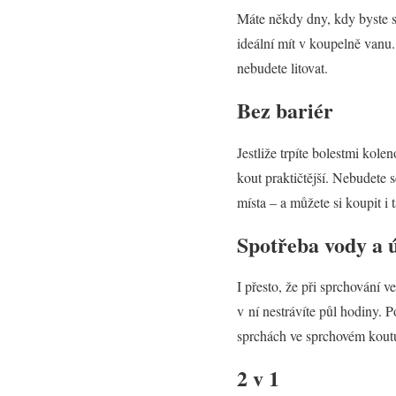
Máte někdy dny, kdy byste si 
ideální mít v koupelně vanu. 
nebudete litovat.
Bez bariér
Jestliže trpíte bolestmi kol
kout praktičtější. Nebudete
místa – a můžete si koupit i
Spotřeba vody a 
I přesto, že při sprchování 
v ní nestrávíte půl hodiny. 
sprchách ve sprchovém koutu
2 v 1