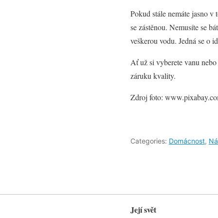
Pokud stále nemáte jasno v t
se zástěnou. Nemusíte se bát
veškerou vodu. Jedná se o i
Ať už si vyberete vanu nebo 
záruku kvality.
Zdroj foto: www.pixabay.c
Categories:
Domácnost
,
Ná
Její svět