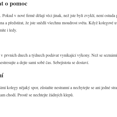
at o pomoc
Pokud v nové firmě dělají věci jinak, než jste byli zvyklí, není ostud
mena a předstírat, že jste snědli všechnu moudrost světa. Když kolegové 
te i ledy.
v prvních dnech a týdnech podávat vynikající výkony. Než se seznámít
estresujte a dejte sami sobě čas. Sebejistota se dostaví.
ní
imi kolegy nějaký spor, zůstaňte nestranní a nechytejte se ani jedné str
 tam chodí. Prostě se nechtejte žádných klepů.