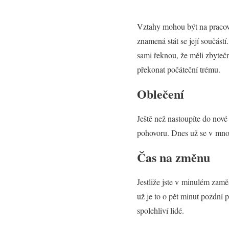
Vztahy mohou být na pracoviš
znamená stát se její součást
sami řeknou, že měli zbytečn
překonat počáteční trému.
Oblečení
Ještě než nastoupíte do nové 
pohovoru. Dnes už se v mnoha
Čas na změnu
Jestliže jste v minulém zamě
už je to o pět minut pozdní 
spolehliví lidé.