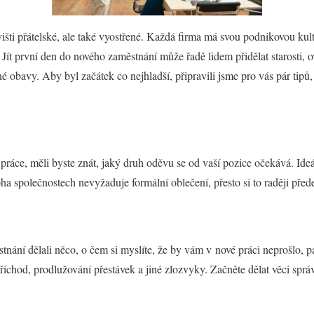
ti přátelské, ale také vyostřené. Každá firma má svou podnikovou kult
í. Jít první den do nového zaměstnání může řadě lidem přidělat starosti, 
é obavy. Aby byl začátek co nejhladší, připravili jsme pro vás pár tipů
práce, měli byste znát, jaký druh oděvu se od vaší pozice očekává. Ideáln
 společnostech nevyžaduje formální oblečení, přesto si to raději přede
stnání dělali něco, o čem si myslíte, že by vám v nové práci neprošlo, p
příchod, prodlužování přestávek a jiné zlozvyky. Začněte dělat věci správ