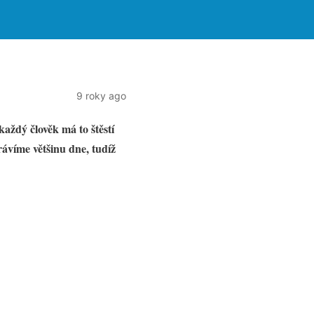
9 roky ago
aždý člověk má to štěstí
rávíme většinu dne, tudíž