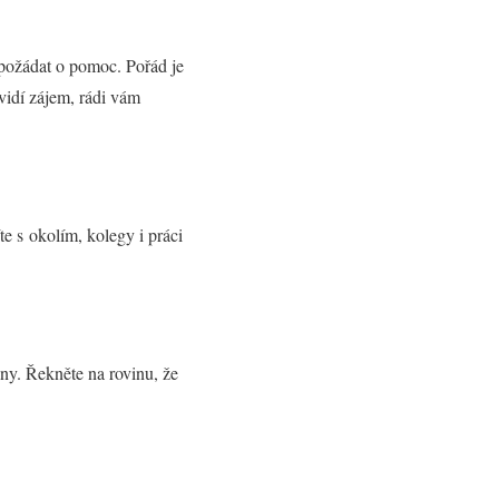
a požádat o pomoc. Pořád je
uvidí zájem, rádi vám
e s okolím, kolegy i práci
any. Řekněte na rovinu, že