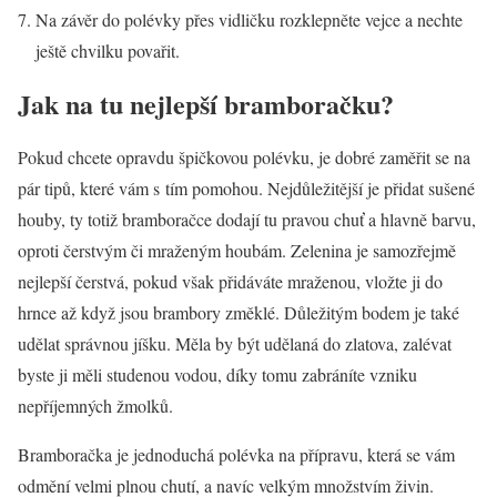
Na závěr do polévky přes vidličku rozklepněte vejce a nechte
ještě chvilku povařit.
Jak na tu nejlepší bramboračku?
Pokud chcete opravdu špičkovou polévku, je dobré zaměřit se na
pár tipů, které vám s tím pomohou. Nejdůležitější je přidat sušené
houby, ty totiž bramboračce dodají tu pravou chuť a hlavně barvu,
oproti čerstvým či mraženým houbám. Zelenina je samozřejmě
nejlepší čerstvá, pokud však přidáváte mraženou, vložte ji do
hrnce až když jsou brambory změklé. Důležitým bodem je také
udělat správnou jíšku. Měla by být udělaná do zlatova, zalévat
byste ji měli studenou vodou, díky tomu zabráníte vzniku
nepříjemných žmolků.
Bramboračka je jednoduchá polévka na přípravu, která se vám
odmění velmi plnou chutí, a navíc velkým množstvím živin.