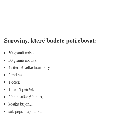
Suroviny, které budete potřebovat:
50 gramů másla,
50 gramů mouky,
4 středně velké brambory,
2 mrkve,
1 celer,
1 menší petržel,
2 hrsti sušených hub,
kostka bujonu,
sůl, pepř, majoránka,