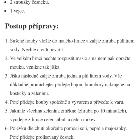
2 stroužky česneku,
1 vejce.
Postup přípravy:
Sušené houby vložte do malého hrnce a zalijte zhruba půllitrem
vody. Nechte chvíli povařit.
Ve velkém hrnci nechte rozpustit máslo a na něm pak opražte
mouku, vznikne tak jíška.
Jíšku následně zalijte zhruba jedna a půl litrem vody. Vše
důkladně promíchejte, přidejte bujon, brambory nakrájené na
kostičky a zeleninu.
Poté přidejte houby společně s vývarem a přiveďte k varu.
Jakmile všechna zelenina změkne (zhruba po 10 minutách),
vyndejte z hrnce celer, cibuli a celou mrkev.
Polévku dle chuti okořeňte pomocí soli, pepře a majoránky.
Poté přidejte prolisovaný česnek.