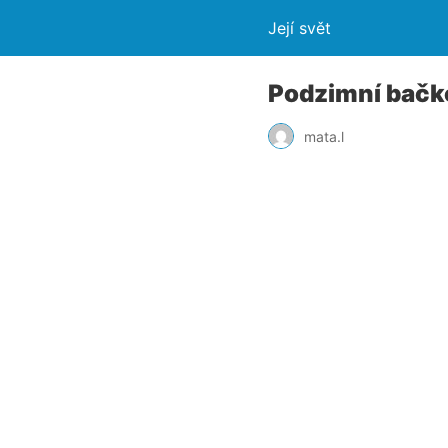
Její svět
Podzimní bačk
mata.l