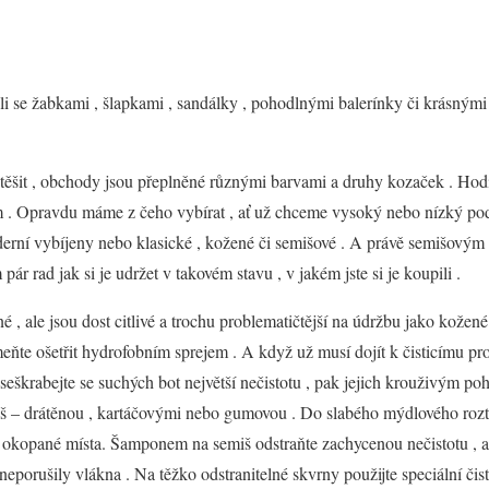
i se žabkami , šlapkami , sandálky , pohodlnými balerínky či krásnými
ěšit , obchody jsou přeplněné různými barvami a druhy kozaček . Hodí
m . Opravdu máme z čeho vybírat , ať už chceme vysoký nebo nízký po
derní vybíjeny nebo klasické , kožené či semišové . A právě semišovým
ár rad jak si je udržet v takovém stavu , v jakém jste si je koupili .
 , ale jsou dost citlivé a trochu problematičtější na údržbu jako kožené
eňte ošetřit hydrofobním sprejem . A když už musí dojít k čisticímu pr
seškrabejte se suchých bot největší nečistotu , pak jejich krouživým p
iš – drátěnou , kartáčovými nebo gumovou . Do slabého mýdlového ro
 okopané místa. Šamponem na semiš odstraňte zachycenou nečistotu , a
eporušily vlákna . Na těžko odstranitelné skvrny použijte speciální čist