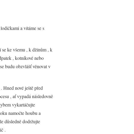
 lodičkami a vítáme se s
 se ke všemu , k džínům , k
dpatek , kotníkové nebo
 se budu obzvlášť věnovat v
 . Hned nové ještě před
ocesu , ať vypadá následovně
ohybem vykartáčujte
ztoku namočte houbu a
le důsledně dodržujte
ič .