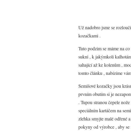
Už nadobro jsme se rozloučil
kozačkami .
Tuto podzim se máme na co t
sukni , k jakýmkoli kalhotá
sahající až ke kolenům , mo
tomto článku , nabízíme vám p
Semišové kozačky jsou krásné
prvním obutím si je nezapom
. Tupou stranou čepele nože 
speciálním kartáčem na sem
zlehka smyjte malé odřené a
pokyny od výrobce , aby se n