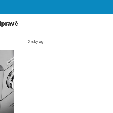
ípravě
2 roky ago