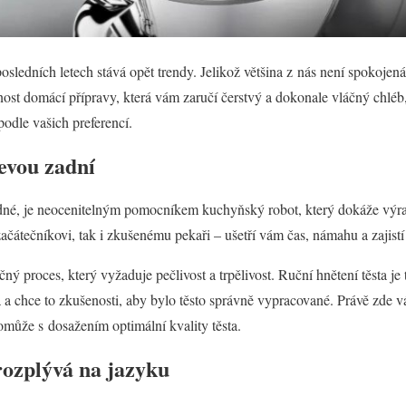
sledních letech stává opět trendy. Jelikož většina z nás není spokojená
ost domácí přípravy, která vám zaručí čerstvý a dokonale vláčný chléb
odle vašich preferencí.
evou zadní
dné, je neocenitelným pomocníkem kuchyňský robot, který dokáže výraz
ačátečníkovi, tak i zkušenému pekaři – ušetří vám čas, námahu a zajist
čný proces, který vyžaduje pečlivost a trpělivost. Ruční hnětení těsta je
a a chce to zkušenosti, aby bylo těsto správně vypracované. Právě zde
může s dosažením optimální kvality těsta.
rozplývá na jazyku