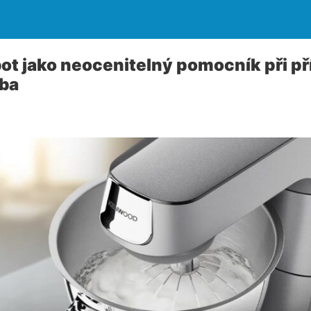
t jako neocenitelný pomocník při př
ba