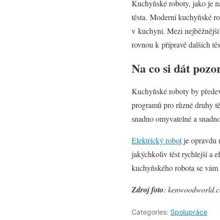
Kuchyňské roboty, jako je n
těsta. Moderní kuchyňské rob
v kuchyni. Mezi nejběžnější 
rovnou k přípravě dalších těs
Na co si dát pozo
Kuchyňské roboty by předevš
programů pro různé druhy těs
snadno omyvatelné a snadno 
Elektrický robot
je opravdu 
jakýchkoliv těst rychlejší a
kuchyňského robota se vám 
Zdroj foto
: kenwoodworld.
Categories:
Spolupráce