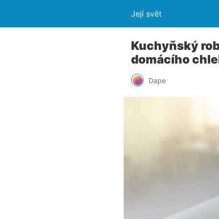
Její svět
Kuchyňský robo
domácího chle
Dape