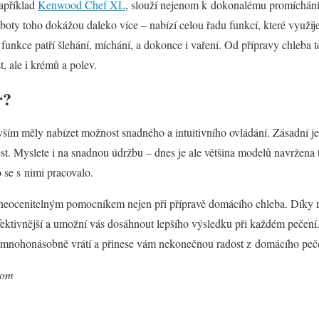
apříklad
Kenwood Chef XL
, slouží nejenom k dokonalému promíchání 
oty toho dokážou daleko více – nabízí celou řadu funkcí, které využije
funkce patří šlehání, míchání, a dokonce i vaření. Od přípravy chleba 
t, ale i krémů a polev.
r?
ím měly nabízet možnost snadného a intuitivního ovládání. Zásadní je
t. Myslete i na snadnou údržbu – dnes je ale většina modelů navržena t
se s nimi pracovalo.
neocenitelným pomocníkem nejen při přípravě domácího chleba. Díky r
 efektivnější a umožní vás dosáhnout lepšího výsledku při každém pečení.
mnohonásobně vrátí a přinese vám nekonečnou radost z domácího peč
com