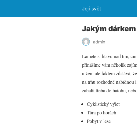
Její svět
Jakým dárkem 
admin
Lámete si hlavu nad tím, čím
přinášíme vám několik zajím
u žen, ale faktem zůstává, ž
na trhu rozhodně nabídnou i
zabalit třeba do batohu, nebo
Cyklistický výlet
Túra po horách
Pobyt v lese