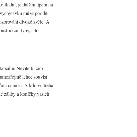
kolik dní, je dalším tipem na
 vychytávku může pořídit
 pozorování divoké zvěře. A
onstrukční typy, a to
apcům. Nevíte-li, čím
samozřejmě lehce souvisí
rčí činnost. A kdo ví, třeba
é záliby a koníčky vašich