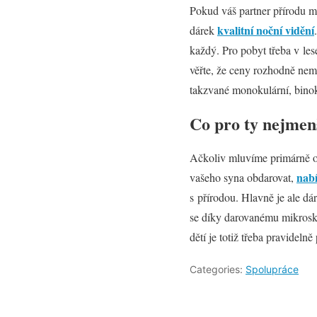
Pokud váš partner přírodu mil
kvalitní noční vidění
dárek
každý. Pro pobyt třeba v lese
věřte, že ceny rozhodně nemu
takzvané monokulární, binoku
Co pro ty nejmen
Ačkoliv mluvíme primárně o
nab
vašeho syna obdarovat,
s přírodou. Hlavně je ale dá
se díky darovanému mikrosk
dětí je totiž třeba pravideln
Categories:
Spolupráce