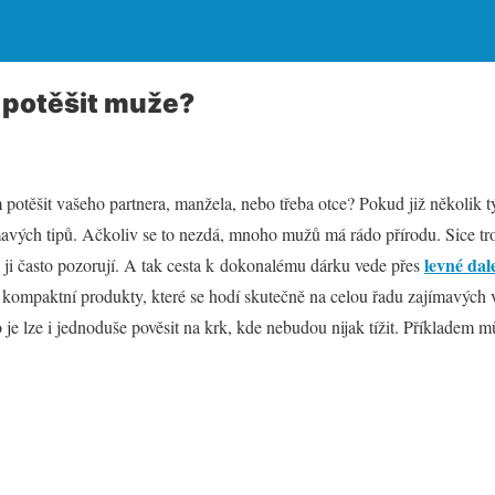
potěšit muže?
 potěšit vašeho partnera, manžela, nebo třeba otce? Pokud již několik t
avých tipů. Ačkoliv se to nezdá, mnoho mužů má rádo přírodu. Sice tro
levné dal
e ji často pozorují. A tak cesta k dokonalému dárku vede přes
 kompaktní produkty, které se hodí skutečně na celou řadu zajímavých 
 je lze i jednoduše pověsit na krk, kde nebudou nijak tížit. Příkladem m