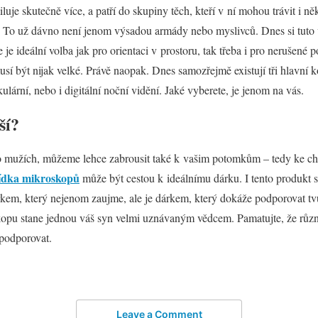
uje skutečně více, a patří do skupiny těch, kteří v ní mohou trávit i ně
. To už dávno není jenom výsadou armády nebo myslivců. Dnes si tuto
 je ideální volba jak pro orientaci v prostoru, tak třeba i pro nerušené
sí být nijak velké. Právě naopak. Dnes samozřejmě existují tři hlavní k
lární, nebo i digitální noční vidění. Jaké vyberete, je jenom na vás.
ší?
 mužích, můžeme lehce zabrousit také k vašim potomkům – tedy ke chl
ídka mikroskopů
může být cestou k ideálnímu dárku. I tento produkt 
rkem, který nejenom zaujme, ale je dárkem, který dokáže podporovat tvů
opu stane jednou váš syn velmi uznávaným vědcem. Pamatujte, že různ
ě podporovat.
Leave a Comment