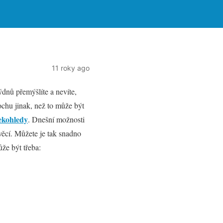
11 roky ago
ýdnů přemýšlíte a nevíte,
chu jinak, než to může být
ekohledy
. Dnešní možnosti
věcí. Můžete je tak snadno
ůže být třeba: