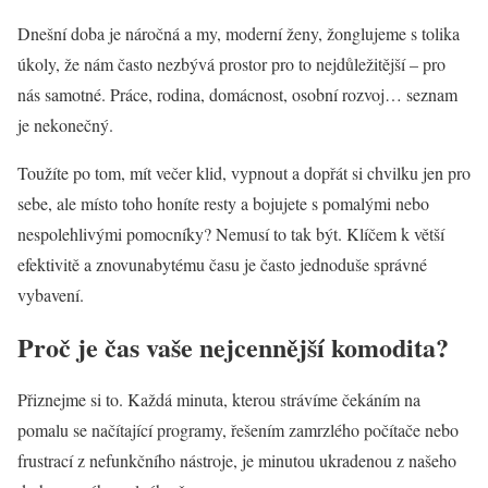
Dnešní doba je náročná a my, moderní ženy, žonglujeme s tolika
úkoly, že nám často nezbývá prostor pro to nejdůležitější – pro
nás samotné. Práce, rodina, domácnost, osobní rozvoj… seznam
je nekonečný.
Toužíte po tom, mít večer klid, vypnout a dopřát si chvilku jen pro
sebe, ale místo toho honíte resty a bojujete s pomalými nebo
nespolehlivými pomocníky? Nemusí to tak být. Klíčem k větší
efektivitě a znovunabytému času je často jednoduše správné
vybavení.
Proč je čas vaše nejcennější komodita?
Přiznejme si to. Každá minuta, kterou strávíme čekáním na
pomalu se načítající programy, řešením zamrzlého počítače nebo
frustrací z nefunkčního nástroje, je minutou ukradenou z našeho