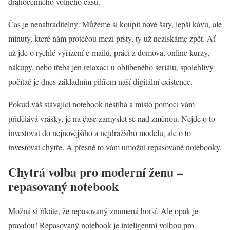
drahocenného volného času.
Čas je nenahraditelný. Můžeme si koupit nové šaty, lepší kávu, ale
minuty, které nám protečou mezi prsty, ty už nezískáme zpět. Ať
už jde o rychlé vyřízení e-mailů, práci z domova, online kurzy,
nákupy, nebo třeba jen relaxaci u oblíbeného seriálu, spolehlivý
počítač je dnes základním pilířem naší digitální existence.
Pokud váš stávající notebook nestíhá a místo pomoci vám
přidělává vrásky, je na čase zamyslet se nad změnou. Nejde o to
investovat do nejnovějšího a nejdražšího modelu, ale o to
investovat chytře. A přesně to vám umožní repasované notebooky.
Chytrá volba pro moderní ženu –
repasovaný notebook
Možná si říkáte, že repasovaný znamená horší. Ale opak je
pravdou! Repasovaný notebook je inteligentní volbou pro