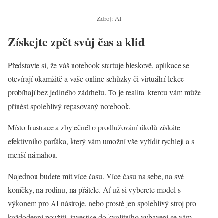
Zdroj: AI
Získejte zpět svůj čas a klid
Představte si, že váš notebook startuje bleskově, aplikace se
otevírají okamžitě a vaše online schůzky či virtuální lekce
probíhají bez jediného zádrhelu. To je realita, kterou vám může
přinést spolehlivý repasovaný notebook.
Místo frustrace a zbytečného prodlužování úkolů získáte
efektivního parťáka, který vám umožní vše vyřídit rychleji a s
menší námahou.
Najednou budete mít více času. Více času na sebe, na své
koníčky, na rodinu, na přátele. Ať už si vyberete model s
výkonem pro AI nástroje, nebo prostě jen spolehlivý stroj pro
každodenní použití, investice do kvalitního vybavení se vám