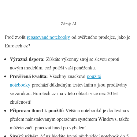
Zdroj: AI
Proč zvolit
repasované notebooky
od ověřeného prodejce, jako je
Eurotech.cz?
Výrazná úspora:
Získáte výkonný stroj se slevou oproti
novým modelům, což potěší vaši peněženku.
Prověřená kvalita:
Všechny značkové
použité
notebooky
prochází důkladným testováním a jsou prodávány
se zárukou. Eurotech.cz má v této oblasti více než 20 let
zkušeností!
Připraven ihned k použití:
Většina notebooků je dodávána s
předem nainstalovaným operačním systémem Windows, takže
můžete začít pracovat hned po vybalení.
Široký výběr:
Ať už hledáte levný předváděcí notebook do 5