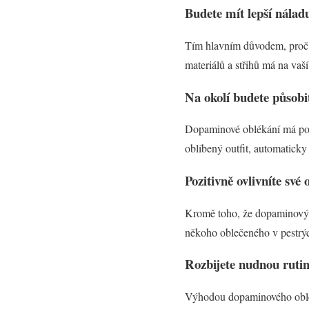
Budete mít lepší nálad
Tím hlavním důvodem, proč s
materiálů a střihů má na vaš
Na okolí budete působi
Dopaminové oblékání má pozit
oblíbený outfit, automaticky 
Pozitivně ovlivníte své 
Kromě toho, že dopaminovým 
někoho oblečeného v pestrých
Rozbijete nudnou ruti
Výhodou dopaminového oblékán