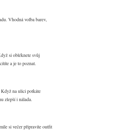
ladu. Vhodná volba barev,
Když si obléknete svůj
ítíte a je to poznat.
 Když na ulici potkáte
u zlepší i nálada.
e si večer připravíte outfit