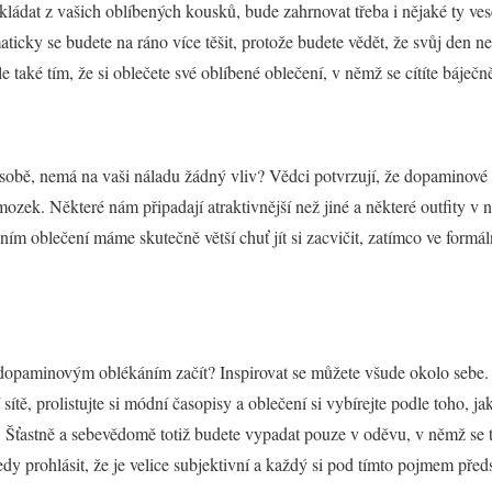
kládat z vašich oblíbených kousků, bude zahrnovat třeba i nějaké ty ves
ticky se budete na ráno více těšit, protože budete vědět, že svůj den ne
le také tím, že si oblečete své oblíbené oblečení, v němž se cítíte báječn
a sobě, nemá na vaši náladu žádný vliv? Vědci potvrzují, že dopaminové
mozek. Některé nám připadají atraktivnější než jiné a některé outfity v 
vním oblečení máme skutečně větší chuť jít si zacvičit, zatímco ve for
ak s dopaminovým oblékáním začít? Inspirovat se můžete všude okolo sebe.
í sítě, prolistujte si módní časopisy a oblečení si vybírejte podle toho, ja
i. Šťastně a sebevědomě totiž budete vypadat pouze v oděvu, v němž se t
y prohlásit, že je velice subjektivní a každý si pod tímto pojmem předs