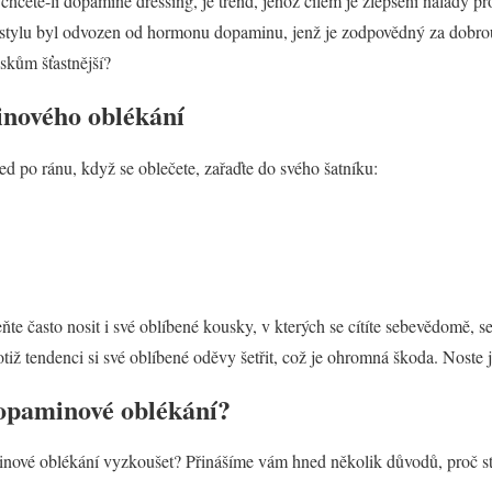
cete-li dopamine dressing, je trend, jehož cílem je zlepšení nálady pro
stylu byl odvozen od hormonu dopaminu, jenž je zodpovědný za dobrou 
skům šťastnější?
nového oblékání
ed po ránu, když se oblečete, zařaďte do svého šatníku:
e často nosit i své oblíbené kousky, v kterých se cítíte sebevědomě, 
otiž tendenci si své oblíbené oděvy šetřit, což je ohromná škoda. Noste j
opaminové oblékání?
minové oblékání vyzkoušet? Přinášíme vám hned několik důvodů, proč st