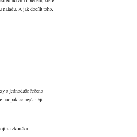
střednictvím oblečení, které
náladu. A jak docílit toho,
sexy a jednoduše řečeno
e naopak co nejčastěji.
ojí za zkoušku.