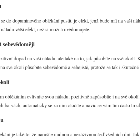
u
e do dopaminového oblékání pustit, je efekt, jenž bude mít na vaši ná
í náladu větší efekt, než si možná uvědomujete.
t sebevědoměji
ivní dopad na vaši náladu, ale také na to, jak působíte na své okolí. 
na své okolí působíte sebevědomě a sebejistě, protože se tak i skutečně c
okolí
oblékáním ovlivníte svou náladu, pozitivně zapůsobíte i na své okolí.
 barvách, automaticky se za ním otočíte a navíc se vám tím často troch
nu
í je také to, že narušíte nudnou a nezáživnou šeď všedních dní. Jakmil