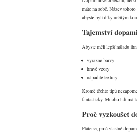
Dopaminové oblékání, nebo ch
máte na sobě. Název tohoto 
abyste byli díky určitým kou
Tajemství dopami
Abyste měli lepší náladu ihn
výrazné barvy
hravé vzory
nápadité textury
Kromě těchto tipů nezapomeňt
fantasticky. Mnoho lidí má t
Proč vyzkoušet d
Ptáte se, proč vlastně dopa