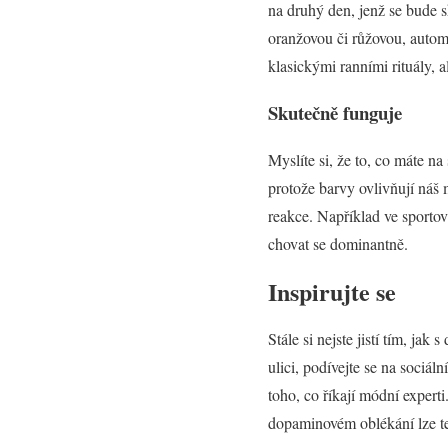
na druhý den, jenž se bude s
oranžovou či růžovou, automa
klasickými ranními rituály, a
Skutečně funguje
Myslíte si, že to, co máte n
protože barvy ovlivňují náš 
reakce. Například ve sporto
chovat se dominantně.
Inspirujte se
Stále si nejste jistí tím, j
ulici, podívejte se na sociáln
toho, co říkají módní expert
dopaminovém oblékání lze ted