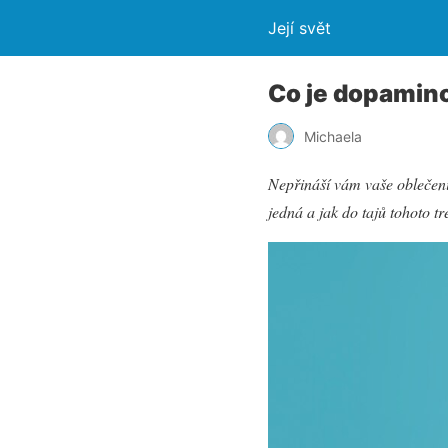
Její svět
Co je dopamino
Michaela
Nepřináší vám vaše oblečen
jedná a jak do tajů tohoto t